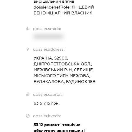
вирішальний вплив
dossier.benefRole:
КІНЦЕВИЙ
БЕНЕФІЦІАРНИЙ ВЛАСНИК
dossier.smida:
XXXXXXXXXX
dossier.address:
УКРАЇНА, 52900,
ДНІПРОПЕТРОВСЬКА ОБЛ.,
МЕЖІВСЬКИЙ Р-Н, СЕЛИЩЕ
МІСЬКОГО ТИПУ МЕЖОВА,
ВУЛ.ЧКАЛОВА, БУДИНОК 18В
dossier.capital:
63 517,15 грн.
dossier.kveds:
33.12
ремонт і технічне
обслуговування машин і