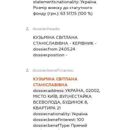
statements.nationality:
Україна
Розмір внеску до статутного
фонду (грн.):
63 517,15
(100 %)
dossier.heads:
КУЗЬМІНА СВІТЛАНА
СТАНІСЛАВІВНА
-
КЕРІВНИК
-
dossier.from 24.05.24
dossier.position -
dossier.beneficiaries:
КУЗЬМІНА СВІТЛАНА
СТАНІСЛАВІВНА
dossier.address:
УКРАЇНА, 02002,
МІСТО КИЇВ, ВУЛ.НЕСТАЙКА
ВСЕВОЛОДА, БУДИНОК 8,
КВАРТИРА 21
dossier.nationality:
Україна
dossier.benefInterest:
100
dossier.benefType:
Прямий