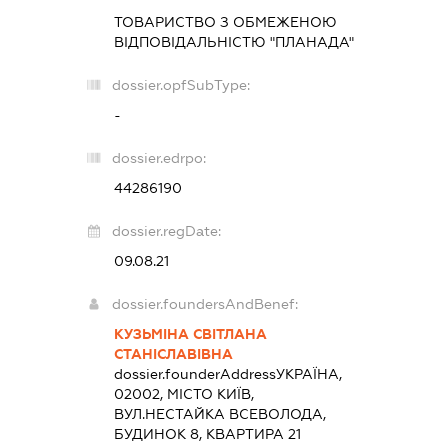
ТОВАРИСТВО З ОБМЕЖЕНОЮ
ВІДПОВІДАЛЬНІСТЮ "ПЛАНАДА"
dossier.opfSubType:
-
dossier.edrpo:
44286190
dossier.regDate:
09.08.21
dossier.foundersAndBenef:
КУЗЬМІНА СВІТЛАНА
СТАНІСЛАВІВНА
dossier.founderAddress
УКРАЇНА,
02002, МІСТО КИЇВ,
ВУЛ.НЕСТАЙКА ВСЕВОЛОДА,
БУДИНОК 8, КВАРТИРА 21