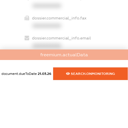
XXXXXXXXXX
dossier.commercial_info.fax
XXXXXXXXXX
dossier.commercial_info.email
XXXXXXXXXX
freemium.actualData
dossier.commercial_info.website
XXXXXXXXXX
document.dueToDate
21.03.26
SEARCH.ONMONITORING
dossier.commercial_info.activity
XXXXXXXXXX
freemium.exampleText_1
freemium.exampleText_2
freemium.anonymousPerSearch2