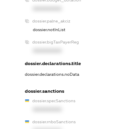
XXXXXXXXXX
dossier.palne_akciz
dossier.notInList
dossier.bigTaxPayerReg
XXXXXXXXXX
dossier.declarations.title
dossier.declarations.noData
dossier.sanctions
dossier.specSanctions
XXXXXXXXXX
dossier.rnboSanctions