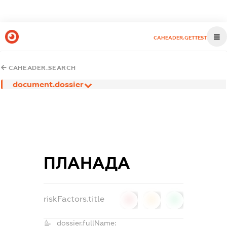
CAHEADER.GETTEST
CAHEADER.SEARCH
document.dossier
ПЛАНАДА
riskFactors.title
0
0
0
dossier.fullName: