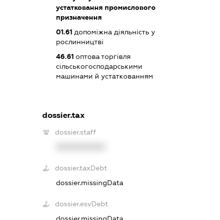
устатковання промислового
призначення
01.61
допоміжна діяльність у
рослинництві
46.61
оптова торгівля
сільськогосподарськими
машинами й устаткованням
dossier.tax
dossier.staff
XXXXXXXXXX
dossier.taxDebt
dossier.missingData
dossier.esvDebt
dossier.missingData