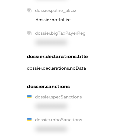
dossier.palne_akciz
dossier.notInList
dossier.bigTaxPayerReg
XXXXXXXXXX
dossier.declarations.title
dossier.declarations.noData
dossier.sanctions
dossier.specSanctions
XXXXXXXXXX
dossier.rnboSanctions
XXXXXXXXXX