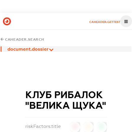
CAHEADER.GETTEST
CAHEADER.SEARCH
document.dossier
КЛУБ РИБАЛОК
"ВЕЛИКА ЩУКА"
riskFactors.title
0
0
0