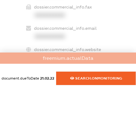
dossier.commercial_info.fax
XXXXXXXXXX
dossier.commercial_info.email
XXXXXXXXXX
dossier.commercial_info.website
XXXXXXXXXX
freemium.actualData
dossier.commercial_info.activity
document.dueToDate
21.02.22
SEARCH.ONMONITORING
XXXXXXXXXX
freemium.exampleText_1
freemium.exampleText_2
freemium.anonymousPerSearch2
FREEMIUM.DETAILS
FREEMIUM.REGISTER