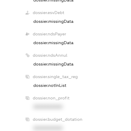
dossier.esvDebt
dossier.missingData
dossier.ndsPayer
dossier.missingData
dossier.ndsAnnul
dossier.missingData
dossier.single_tax_reg
dossier.notInList
dossier.non_profit
XXXXXXXXXX
dossier.budget_dotation
XXXXXXXXXX