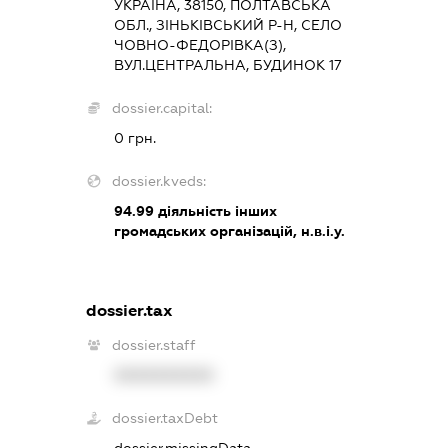
УКРАЇНА, 38150, ПОЛТАВСЬКА
ОБЛ., ЗІНЬКІВСЬКИЙ Р-Н, СЕЛО
ЧОВНО-ФЕДОРІВКА(З),
ВУЛ.ЦЕНТРАЛЬНА, БУДИНОК 17
dossier.capital:
0 грн.
dossier.kveds:
94.99
діяльність інших
громадських організацій, н.в.і.у.
dossier.tax
dossier.staff
XXXXXXXXXX
dossier.taxDebt
dossier.missingData