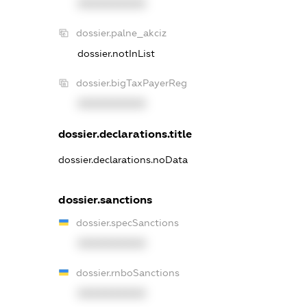
XXXXXXXXXX
dossier.palne_akciz
dossier.notInList
dossier.bigTaxPayerReg
XXXXXXXXXX
dossier.declarations.title
dossier.declarations.noData
dossier.sanctions
dossier.specSanctions
XXXXXXXXXX
dossier.rnboSanctions
XXXXXXXXXX