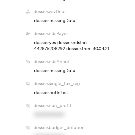
dossier.esvDebt
dossier.missingData
dossier.ndsPayer
dossier.yes
dossier.ndsInn
442875208292
dossier.from 30.04.21
dossier.ndsAnnul
dossier.missingData
dossier.single_tax_reg
dossier.notInList
dossier.non_profit
XXXXXXXXXX
dossier.budget_dotation