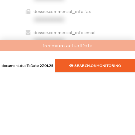
dossier.commercial_info.fax
XXXXXXXXXX
dossier.commercial_info.email
XXXXXXXXXX
freemium.actualData
dossier.commercial_info.website
XXXXXXXXXX
document.dueToDate
27.01.25
SEARCH.ONMONITORING
dossier.commercial_info.activity
XXXXXXXXXX
freemium.exampleText_1
freemium.exampleText_2
freemium.anonymousPerSearch2
FREEMIUM.DETAILS