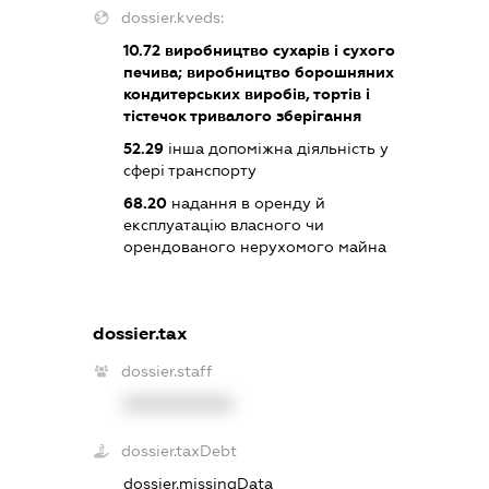
dossier.kveds:
10.72
виробництво сухарів і сухого
печива; виробництво борошняних
кондитерських виробів, тортів і
тістечок тривалого зберігання
52.29
інша допоміжна діяльність у
сфері транспорту
68.20
надання в оренду й
експлуатацію власного чи
орендованого нерухомого майна
dossier.tax
dossier.staff
XXXXXXXXXX
dossier.taxDebt
dossier.missingData