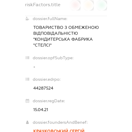
riskFactors.title
0
0
0
dossier.fullName:
ТОВАРИСТВО З ОБМЕЖЕНОЮ
ВІДПОВІДАЛЬНІСТЮ
"КОНДИТЕРСЬКА ФАБРИКА
"СТЕЛСІ"
dossier.opfSubType:
-
dossier.edrpo:
44287524
dossier.regDate:
15.04.21
dossier.foundersAndBenef:
КРАЧКОВСЬКИЙ СЕРГІЙ