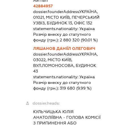
АйТіБіт
42884957
dossier.founderAddress
УКРАЇНА,
01021, МІСТО КИЇВ, ПЕЧЕРСЬКИЙ
УЗВІЗ, БУДИНОК 13, ОФІС 132
statements.nationality:
Україна
Розмір внеску до статутного
фонду (грн.):
2 880 320
(90.01 %)
ЛЯШАНОВ ДАНІЇЛ ОЛЕГОВИЧ
dossier.founderAddress
УКРАЇНА,
03022, МІСТО КИЇВ,
ВУЛ.ЛОМОНОСОВА, БУДИНОК
43
statements.nationality:
Україна
Розмір внеску до статутного
фонду (грн.):
319 680
(9.99 %)
dossier.heads:
КУЛЬЧИЦЬКА ЮЛІЯ
АНАТОЛІЇВНА
-
ГОЛОВА КОМІСІЇ
З ПРИПИНЕННЯ АБО