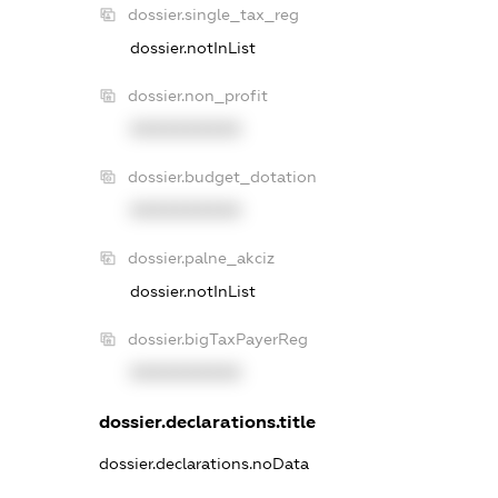
dossier.single_tax_reg
dossier.notInList
dossier.non_profit
XXXXXXXXXX
dossier.budget_dotation
XXXXXXXXXX
dossier.palne_akciz
dossier.notInList
dossier.bigTaxPayerReg
XXXXXXXXXX
dossier.declarations.title
dossier.declarations.noData