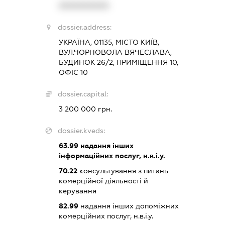
XXXXXXXXXX
dossier.address:
УКРАЇНА, 01135, МІСТО КИЇВ,
ВУЛ.ЧОРНОВОЛА ВЯЧЕСЛАВА,
БУДИНОК 26/2, ПРИМІЩЕННЯ 10,
ОФІС 10
dossier.capital:
3 200 000 грн.
dossier.kveds:
63.99
надання інших
інформаційних послуг, н.в.і.у.
70.22
консультування з питань
комерційної діяльності й
керування
82.99
надання інших допоміжних
комерційних послуг, н.в.і.у.