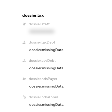
dossier.tax
dossier.staff
XXXXXXXXXX
dossier.taxDebt
dossier.missingData
dossier.esvDebt
dossier.missingData
dossier.ndsPayer
dossier.missingData
dossier.ndsAnnul
dossier.missingData