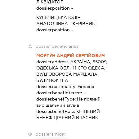
ЛІКВІДАТОР
dossier.position -
КУЛЬЧИЦЬКА ЮЛІЯ
АНАТОЛІЇВНА
-
КЕРІВНИК
dossier.position -
dossier.beneficiaries:
МОРГУН АНДРІЙ СЕРГІЙОВИЧ
dossier.address:
УКРАЇНА, 65009,
ОДЕСЬКА ОБЛ., МІСТО ОДЕСА,
ВУЛ.ГОВОРОВА МАРШАЛА,
БУДИНОК 11-А
dossier.nationality:
Україна
dossier.benefInterest:
-
dossier.benefType:
Не прямий
вирішальний вплив
dossier.benefRole:
КІНЦЕВИЙ
БЕНЕФІЦІАРНИЙ ВЛАСНИК
dossier.smida: