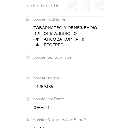
riskFactors.title
0
0
0
dossier.fullName:
ТОВАРИСТВО З ОБМЕЖЕНОЮ
ВІДПОВІДАЛЬНІСТЮ
«ФІНАНСОВА КОМПАНІЯ
«ФІНПРОГРЕС»
dossier.opfSubType:
-
dossier.edrpo:
44289385
dossier.regDate:
09.06.21
dossier.foundersAndBenef: