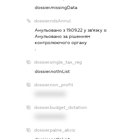
dossier.missingData
dossier.ndsAnnul
Анульовано з 19.09.22 у зв'язку з:
Анульовано за рiшенням
контролюючого органу
.
dossier.single_tax_reg
dossier.notInList
dossier.non_profit
XXXXXXXXXX
dossier.budget_dotation
XXXXXXXXXX
dossier.palne_akciz