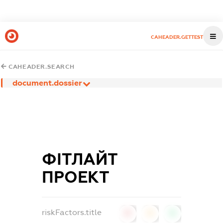
CAHEADER.GETTEST
CAHEADER.SEARCH
document.dossier
ФІТЛАЙТ
ПРОЕКТ
riskFactors.title
0
0
0