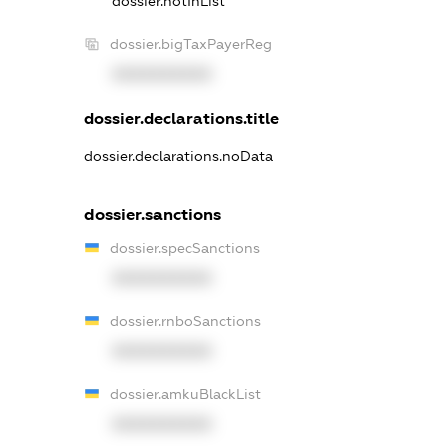
dossier.notInList
dossier.bigTaxPayerReg
XXXXXXXXXX
dossier.declarations.title
dossier.declarations.noData
dossier.sanctions
dossier.specSanctions
XXXXXXXXXX
dossier.rnboSanctions
XXXXXXXXXX
dossier.amkuBlackList
XXXXXXXXXX