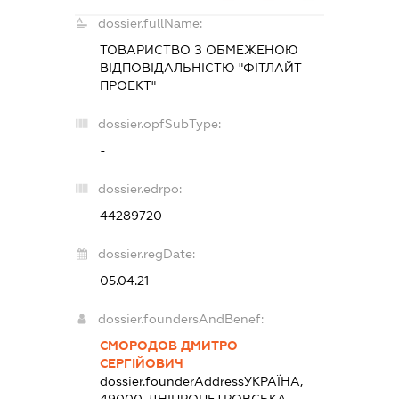
dossier.fullName:
ТОВАРИСТВО З ОБМЕЖЕНОЮ
ВІДПОВІДАЛЬНІСТЮ "ФІТЛАЙТ
ПРОЕКТ"
dossier.opfSubType:
-
dossier.edrpo:
44289720
dossier.regDate:
05.04.21
dossier.foundersAndBenef:
СМОРОДОВ ДМИТРО
СЕРГІЙОВИЧ
dossier.founderAddress
УКРАЇНА,