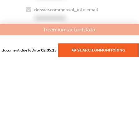
dossier.commercial_info.email
XXXXXXXXXX
freemium.actualData
dossier.commercial_info.website
XXXXXXXXXX
document.dueToDate
02.05.25
SEARCH.ONMONITORING
dossier.commercial_info.activity
XXXXXXXXXX
freemium.exampleText_1
freemium.exampleText_2
freemium.anonymousPerSearch2
FREEMIUM.DETAILS
FREEMIUM.REGISTER