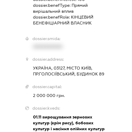
dossier.benefType:
Прямий
вирішальний вплив
dossier.benefRole:
КІНЦЕВИЙ
БЕНЕФІЦІАРНИЙ ВЛАСНИК
dossier.smida:
XXXXXXXXXX
dossier.address:
УКРАЇНА, 03127, МІСТО КИЇВ,
ПР.ГОЛОСІЇВСЬКИЙ, БУДИНОК 89
dossier.capital:
2 000 000 грн.
dossier.kveds:
01.11
вирощування зернових
культур (крім рису), бобових
культур і насіння олійних культур