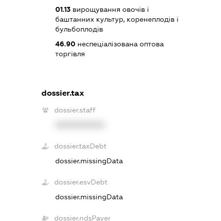
01.13
вирощування овочів і
баштанних культур, коренеплодів і
бульбоплодів
46.90
неспеціалізована оптова
торгівля
dossier.tax
dossier.staff
XXXXXXXXXX
dossier.taxDebt
dossier.missingData
dossier.esvDebt
dossier.missingData
dossier.ndsPayer