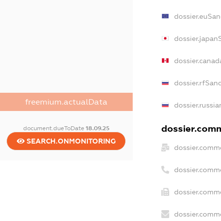
dossier.euSan
dossier.japan
dossier.canad
dossier.rfSan
freemium.actualData
dossier.russia
dossier.comme
document.dueToDate
18.09.25
SEARCH.ONMONITORING
dossier.comme
dossier.comm
dossier.comme
dossier.comme