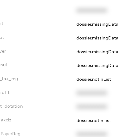
XXXXXXXXXX
bt
dossier.missingData
bt
dossier.missingData
yer
dossier.missingData
nnul
dossier.missingData
e_tax_reg
dossier.notInList
rofit
XXXXXXXXXX
et_dotation
XXXXXXXXXX
_akciz
dossier.notInList
axPayerReg
XXXXXXXXXX