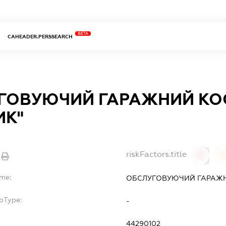
BETA
CAHEADER.PERSSEARCH
ГОВУЮЧИЙ ГАРАЖНИЙ КО
ИК"
riskFactors.title
0
ame:
ОБСЛУГОВУЮЧИЙ ГАРАЖН
bType:
-
44290102