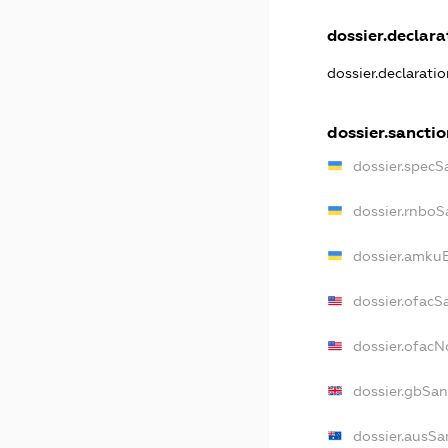
dossier.declarat
dossier.declarati
dossier.sanctio
dossier.specS
dossier.rnboS
dossier.amkuB
dossier.ofacS
dossier.ofac
dossier.gbSan
dossier.ausSa