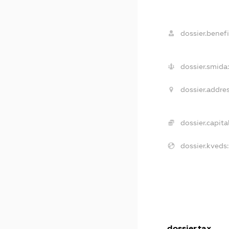
dossier.benefi
dossier.smida:
dossier.addres
dossier.capital
dossier.kveds:
dossier.tax