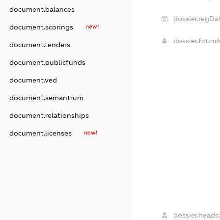
document.balances
dossier.regDa
document.scorings
new!
dossier.foun
document.tenders
document.publicfunds
document.ved
document.semantrum
document.relationships
document.licenses
new!
dossier.heads: