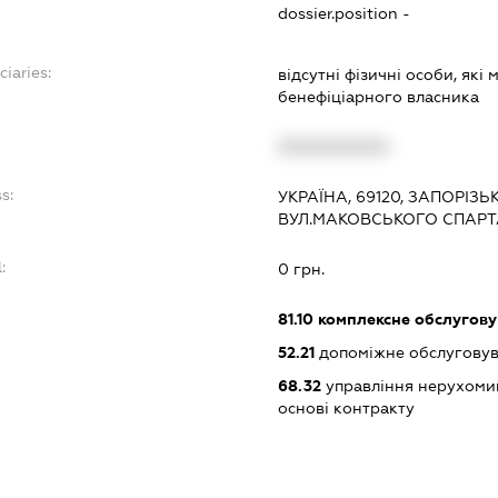
dossier.position -
ciaries:
відсутні фізичні особи, які
бенефіціарного власника
XXXXXXXXXX
s:
УКРАЇНА, 69120, ЗАПОРІЗЬ
ВУЛ.МАКОВСЬКОГО СПАРТА
:
0 грн.
81.10
комплексне обслуговув
52.21
допоміжне обслуговув
68.32
управління нерухоми
основі контракту