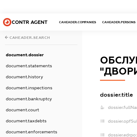
CONTR AGENT
CAHEADER.COMPANIES
CAHEADER.PERSONS
CAHEADER.SEARCH
document.dossier
ОБСЛУ
document.statements
"ДВОР
document.history
document.inspections
dossier.title
document.bankruptcy
dossier.fullN
document.court
document.taxdebts
dossier.opfSu
document.enforcements
dossier.edrpo: