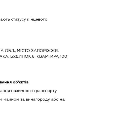
 мають статусу кінцевого
КА ОБЛ., МІСТО ЗАПОРІЖЖЯ,
КА, БУДИНОК 8, КВАРТИРА 100
ання об'єктів
ання наземного транспорту
м майном за винагороду або на