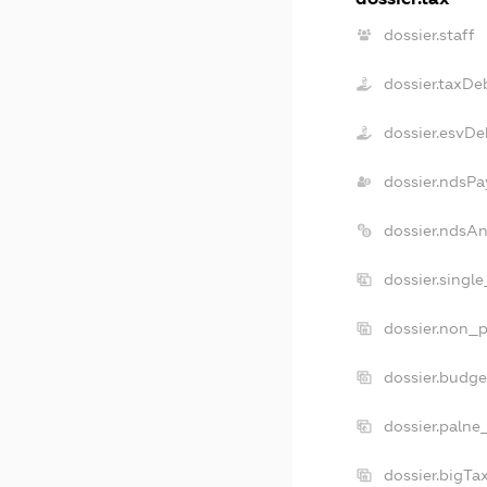
dossier.staff
dossier.taxDe
dossier.esvDe
dossier.ndsPa
dossier.ndsA
dossier.singl
dossier.non_p
dossier.budg
dossier.palne
dossier.bigT