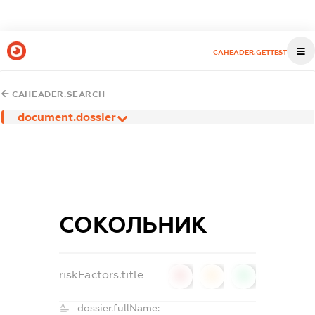
CAHEADER.GETTEST
CAHEADER.SEARCH
document.dossier
СОКОЛЬНИК
riskFactors.title
0
0
0
dossier.fullName: