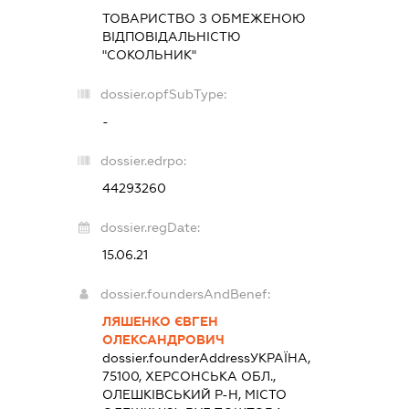
ТОВАРИСТВО З ОБМЕЖЕНОЮ
ВІДПОВІДАЛЬНІСТЮ
"СОКОЛЬНИК"
dossier.opfSubType:
-
dossier.edrpo:
44293260
dossier.regDate:
15.06.21
dossier.foundersAndBenef:
ЛЯШЕНКО ЄВГЕН
ОЛЕКСАНДРОВИЧ
dossier.founderAddress
УКРАЇНА,
75100, ХЕРСОНСЬКА ОБЛ.,
ОЛЕШКІВСЬКИЙ Р-Н, МІСТО