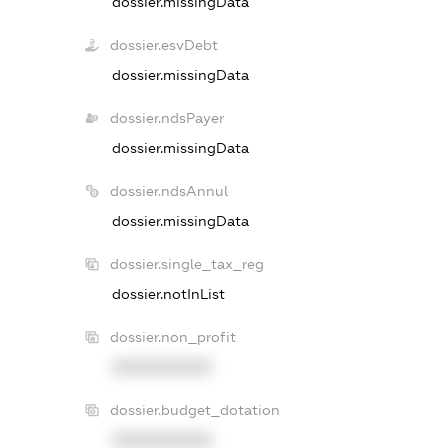
dossier.missingData
dossier.esvDebt
dossier.missingData
dossier.ndsPayer
dossier.missingData
dossier.ndsAnnul
dossier.missingData
dossier.single_tax_reg
dossier.notInList
dossier.non_profit
XXXXXXXXXX
dossier.budget_dotation
XXXXXXXXXX