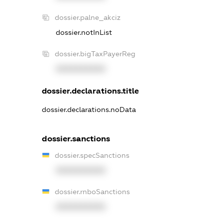
dossier.palne_akciz
dossier.notInList
dossier.bigTaxPayerReg
XXXXXXXXXX
dossier.declarations.title
dossier.declarations.noData
dossier.sanctions
dossier.specSanctions
XXXXXXXXXX
dossier.rnboSanctions
XXXXXXXXXX