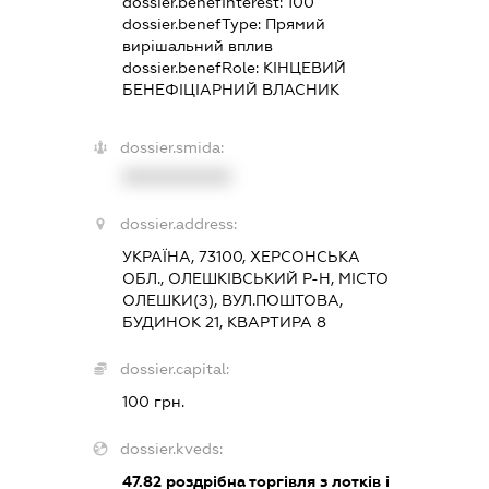
dossier.benefInterest:
100
dossier.benefType:
Прямий
вирішальний вплив
dossier.benefRole:
КІНЦЕВИЙ
БЕНЕФІЦІАРНИЙ ВЛАСНИК
dossier.smida:
XXXXXXXXXX
dossier.address:
УКРАЇНА, 73100, ХЕРСОНСЬКА
ОБЛ., ОЛЕШКІВСЬКИЙ Р-Н, МІСТО
ОЛЕШКИ(З), ВУЛ.ПОШТОВА,
БУДИНОК 21, КВАРТИРА 8
dossier.capital:
100 грн.
dossier.kveds:
47.82
роздрібна торгівля з лотків і