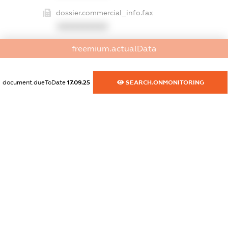
dossier.commercial_info.fax
XXXXXXXXXX
freemium.actualData
dossier.commercial_info.email
XXXXXXXXXX
document.dueToDate
17.09.25
SEARCH.ONMONITORING
dossier.commercial_info.website
XXXXXXXXXX
dossier.commercial_info.activity
XXXXXXXXXX
freemium.exampleText_1
freemium.exampleText_2
freemium.anonymousPerSearch2
FREEMIUM.DETAILS