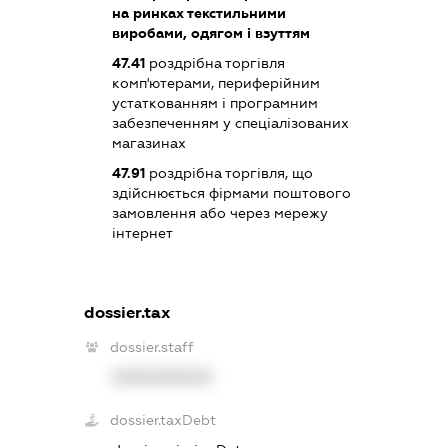
на ринках текстильними
виробами, одягом і взуттям
47.41
роздрібна торгівля
комп'ютерами, периферійним
устаткованням і програмним
забезпеченням у спеціалізованих
магазинах
47.91
роздрібна торгівля, що
здійснюється фірмами поштового
замовлення або через мережу
інтернет
dossier.tax
dossier.staff
XXXXXXXXXX
dossier.taxDebt