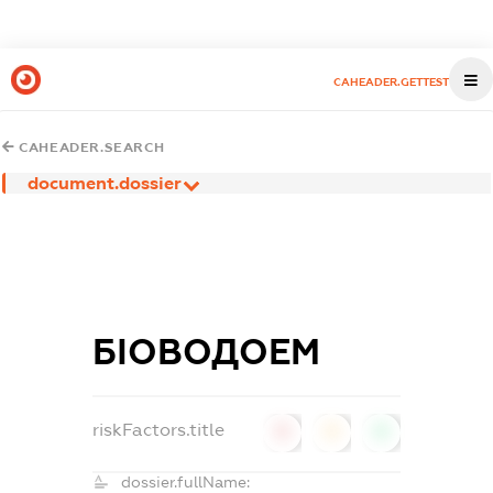
CAHEADER.GETTEST
CAHEADER.SEARCH
document.dossier
БІОВОДОЕМ
riskFactors.title
0
0
0
dossier.fullName: