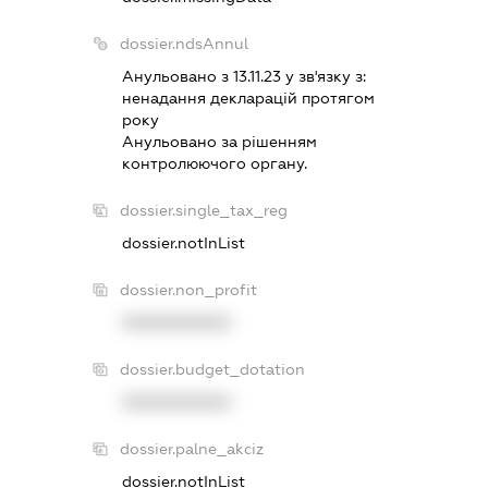
dossier.ndsAnnul
Анульовано з 13.11.23 у зв'язку з:
ненадання декларацiй протягом
року
Анульовано за рiшенням
контролюючого органу.
dossier.single_tax_reg
dossier.notInList
dossier.non_profit
XXXXXXXXXX
dossier.budget_dotation
XXXXXXXXXX
dossier.palne_akciz
dossier.notInList