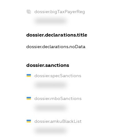
dossier.bigTaxPayerReg
XXXXXXXXXX
dossier.declarations.title
dossier.declarations.noData
dossier.sanctions
dossier.specSanctions
XXXXXXXXXX
dossier.rnboSanctions
XXXXXXXXXX
dossier.amkuBlackList
XXXXXXXXXX