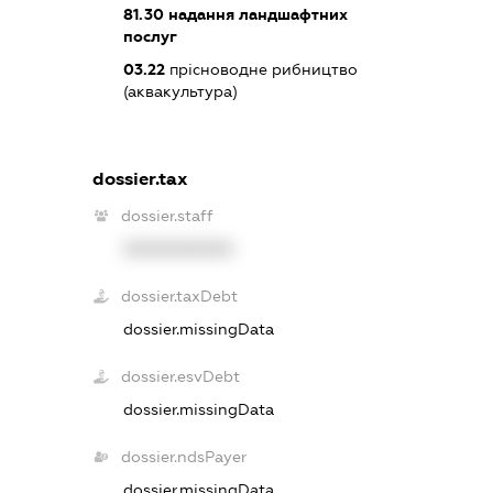
81.30
надання ландшафтних
послуг
03.22
прісноводне рибництво
(аквакультура)
dossier.tax
dossier.staff
XXXXXXXXXX
dossier.taxDebt
dossier.missingData
dossier.esvDebt
dossier.missingData
dossier.ndsPayer
dossier.missingData