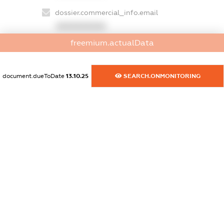
dossier.commercial_info.email
XXXXXXXXXX
freemium.actualData
dossier.commercial_info.website
XXXXXXXXXX
document.dueToDate
13.10.25
SEARCH.ONMONITORING
dossier.commercial_info.activity
XXXXXXXXXX
freemium.exampleText_1
freemium.exampleText_2
freemium.anonymousPerSearch2
FREEMIUM.DETAILS
FREEMIUM.REGISTER