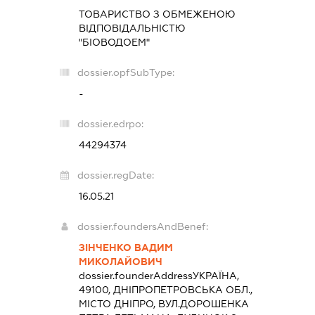
ТОВАРИСТВО З ОБМЕЖЕНОЮ
ВІДПОВІДАЛЬНІСТЮ
"БІОВОДОЕМ"
dossier.opfSubType:
-
dossier.edrpo:
44294374
dossier.regDate:
16.05.21
dossier.foundersAndBenef:
ЗІНЧЕНКО ВАДИМ
МИКОЛАЙОВИЧ
dossier.founderAddress
УКРАЇНА,
49100, ДНІПРОПЕТРОВСЬКА ОБЛ.,
МІСТО ДНІПРО, ВУЛ.ДОРОШЕНКА