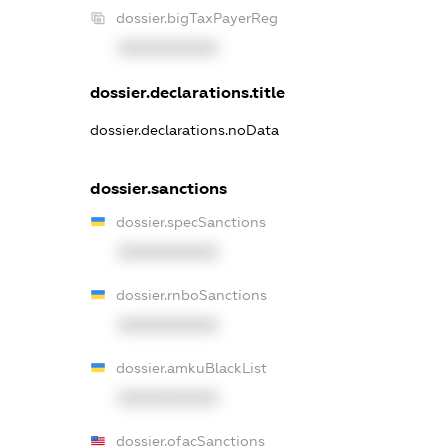
dossier.bigTaxPayerReg
XXXXXXXXXX
dossier.declarations.title
dossier.declarations.noData
dossier.sanctions
dossier.specSanctions
XXXXXXXXXX
dossier.rnboSanctions
XXXXXXXXXX
dossier.amkuBlackList
XXXXXXXXXX
dossier.ofacSanctions