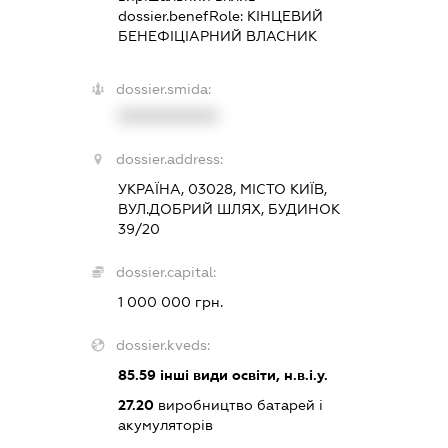
dossier.benefRole:
КІНЦЕВИЙ
БЕНЕФІЦІАРНИЙ ВЛАСНИК
dossier.smida:
XXXXXXXXXX
dossier.address:
УКРАЇНА, 03028, МІСТО КИЇВ,
ВУЛ.ДОБРИЙ ШЛЯХ, БУДИНОК
39/20
dossier.capital:
1 000 000 грн.
dossier.kveds:
85.59
інші види освіти, н.в.і.у.
27.20
виробництво батарей і
акумуляторів