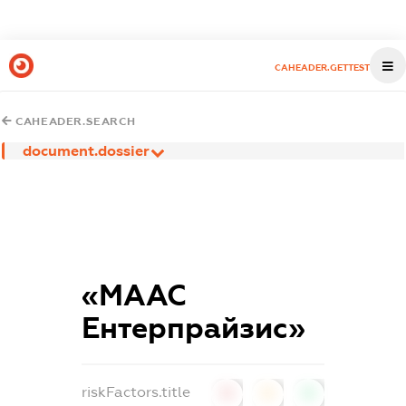
CAHEADER.GETTEST
CAHEADER.SEARCH
document.dossier
«МААС
Ентерпрайзис»
riskFactors.title
0
0
0