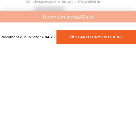
dossier.commercial_info.website
XXXXXXXXXX
freemium.actualData
dossier.commercial_info.activity
XXXXXXXXXX
document.dueToDate
12.04.25
SEARCH.ONMONITORING
freemium.exampleText_1
freemium.exampleText_2
freemium.anonymousPerSearch2
FREEMIUM.DETAILS
FREEMIUM.REGISTER