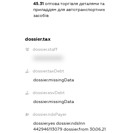
45.31
оптова торгівля деталями та
приладдям для автотранспортних
засобів
dossier.tax
dossier.staff
XXXXXXXXXX
dossier.taxDebt
dossier.missingData
dossier.esvDebt
dossier.missingData
dossier.ndsPayer
dossier.yes
dossier.ndsInn
442946113079
dossier.from 30.06.21