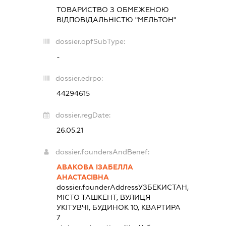
ТОВАРИСТВО З ОБМЕЖЕНОЮ
ВІДПОВІДАЛЬНІСТЮ "МЕЛЬТОН"
dossier.opfSubType:
-
dossier.edrpo:
44294615
dossier.regDate:
26.05.21
dossier.foundersAndBenef:
АВАКОВА ІЗАБЕЛЛА
АНАСТАСІВНА
dossier.founderAddress
УЗБЕКИСТАН,
МІСТО ТАШКЕНТ, ВУЛИЦЯ
УКІТУВЧІ, БУДИНОК 10, КВАРТИРА
7