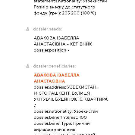
statements.nationality:
Узбекистан
Розмір внеску до статутного
фонду (грн.):
205 200
(100 %)
dossier.heads:
АВАКОВА ІЗАБЕЛЛА
АНАСТАСІВНА
-
КЕРІВНИК
dossier.position -
dossier.beneficiaries:
АВАКОВА ІЗАБЕЛЛА
АНАСТАСІВНА
dossier.address:
УЗБЕКИСТАН,
МІСТО ТАШКЕНТ, ВУЛИЦЯ
УКІТУВЧІ, БУДИНОК 10, КВАРТИРА
7
dossier.nationality:
Узбекистан
dossier.benefInterest:
100
dossier.benefType:
Прямий
вирішальний вплив