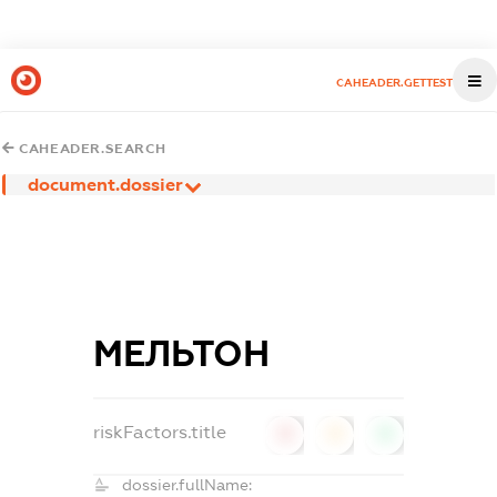
CAHEADER.GETTEST
CAHEADER.SEARCH
document.dossier
МЕЛЬТОН
riskFactors.title
0
0
0
dossier.fullName: