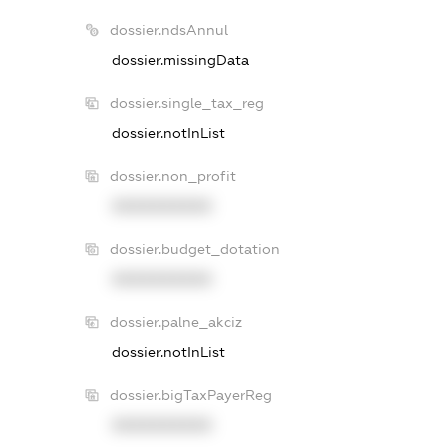
dossier.ndsAnnul
dossier.missingData
dossier.single_tax_reg
dossier.notInList
dossier.non_profit
XXXXXXXXXX
dossier.budget_dotation
XXXXXXXXXX
dossier.palne_akciz
dossier.notInList
dossier.bigTaxPayerReg
XXXXXXXXXX