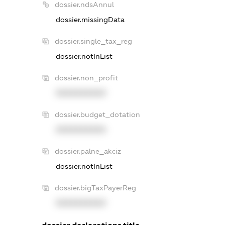
dossier.ndsAnnul
dossier.missingData
dossier.single_tax_reg
dossier.notInList
dossier.non_profit
XXXXXXXXXX
dossier.budget_dotation
XXXXXXXXXX
dossier.palne_akciz
dossier.notInList
dossier.bigTaxPayerReg
XXXXXXXXXX