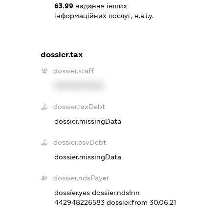
63.99
надання інших
інформаційних послуг, н.в.і.у.
dossier.tax
dossier.staff
XXXXXXXXXX
dossier.taxDebt
dossier.missingData
dossier.esvDebt
dossier.missingData
dossier.ndsPayer
dossier.yes
dossier.ndsInn
442948226583
dossier.from 30.06.21