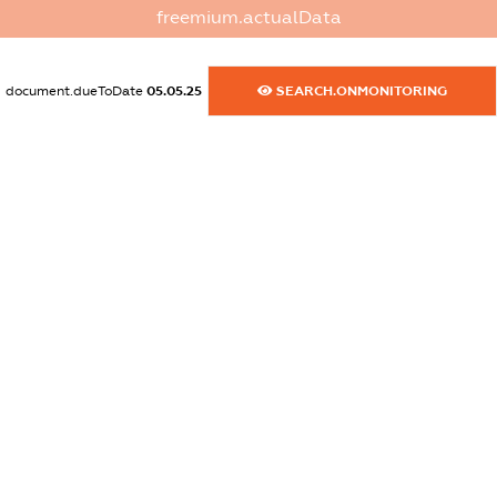
XXXXXXXXXX
freemium.actualData
dossier.commercial_info.activity
XXXXXXXXXX
document.dueToDate
05.05.25
SEARCH.ONMONITORING
freemium.exampleText_1
freemium.exampleText_2
freemium.anonymousPerSearch2
FREEMIUM.DETAILS
FREEMIUM.REGISTER