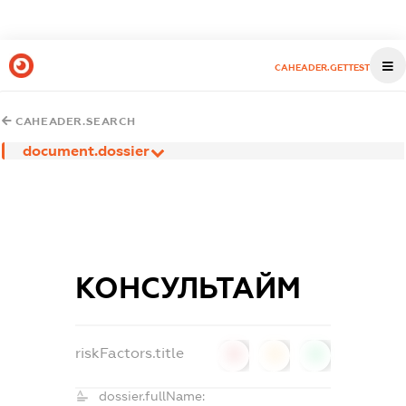
CAHEADER.GETTEST
CAHEADER.SEARCH
document.dossier
КОНСУЛЬТАЙМ
riskFactors.title
0
0
0
dossier.fullName: