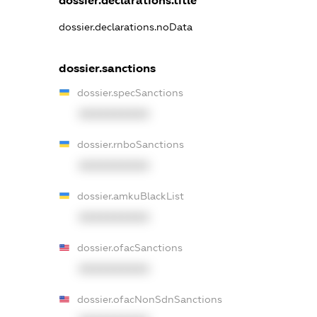
dossier.declarations.title
dossier.declarations.noData
dossier.sanctions
dossier.specSanctions
XXXXXXXXXX
dossier.rnboSanctions
XXXXXXXXXX
dossier.amkuBlackList
XXXXXXXXXX
dossier.ofacSanctions
XXXXXXXXXX
dossier.ofacNonSdnSanctions