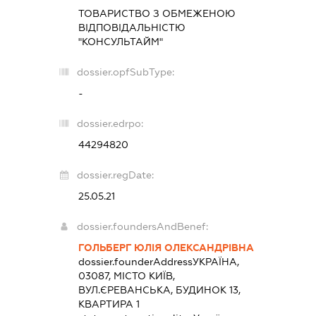
ТОВАРИСТВО З ОБМЕЖЕНОЮ
ВІДПОВІДАЛЬНІСТЮ
"КОНСУЛЬТАЙМ"
dossier.opfSubType:
-
dossier.edrpo:
44294820
dossier.regDate:
25.05.21
dossier.foundersAndBenef:
ГОЛЬБЕРГ ЮЛІЯ ОЛЕКСАНДРІВНА
dossier.founderAddress
УКРАЇНА,
03087, МІСТО КИЇВ,
ВУЛ.ЄРЕВАНСЬКА, БУДИНОК 13,
КВАРТИРА 1