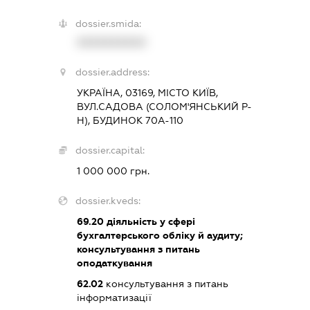
dossier.smida:
XXXXXXXXXX
dossier.address:
УКРАЇНА, 03169, МІСТО КИЇВ,
ВУЛ.САДОВА (СОЛОМ'ЯНСЬКИЙ Р-
Н), БУДИНОК 70А-110
dossier.capital:
1 000 000 грн.
dossier.kveds:
69.20
діяльність у сфері
бухгалтерського обліку й аудиту;
консультування з питань
оподаткування
62.02
консультування з питань
інформатизації