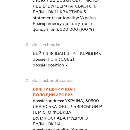
79010, ЛЬВІВСЬКА ОБЛ., МІСТО
ЛЬВІВ, ВУЛ.ВЕРХРАТСЬКОГО І.,
БУДИНОК 11, КВАРТИРА 3
statements.nationality:
Україна
Розмір внеску до статутного
фонду (грн.):
500 000
(100 %)
dossier.heads:
БЕЙ ЛІЛІЯ ІВАНІВНА
-
КЕРІВНИК
-
dossier.from 30.06.21
dossier.position -
dossier.beneficiaries:
ВІЛЬНИЦЬКИЙ ІВАН
ВОЛОДИМИРОВИЧ
dossier.address:
УКРАЇНА, 80300,
ЛЬВІВСЬКА ОБЛ., ЛЬВІВСЬКИЙ Р-
Н, МІСТО ЖОВКВА,
ВУЛ.ЯРОСЛАВА МУДРОГО,
БУДИНОК 11А
dossier.nationality:
Україна