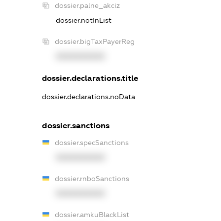
dossier.palne_akciz
dossier.notInList
dossier.bigTaxPayerReg
XXXXXXXXXX
dossier.declarations.title
dossier.declarations.noData
dossier.sanctions
dossier.specSanctions
XXXXXXXXXX
dossier.rnboSanctions
XXXXXXXXXX
dossier.amkuBlackList