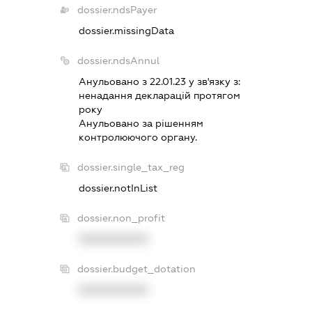
dossier.ndsPayer
dossier.missingData
dossier.ndsAnnul
Анульовано з 22.01.23 у зв'язку з:
ненадання декларацiй протягом
року
Анульовано за рiшенням
контролюючого органу.
dossier.single_tax_reg
dossier.notInList
dossier.non_profit
XXXXXXXXXX
dossier.budget_dotation
XXXXXXXXXX