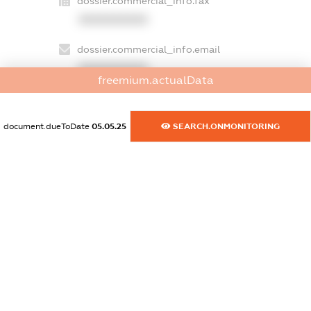
dossier.commercial_info.fax
XXXXXXXXXX
dossier.commercial_info.email
XXXXXXXXXX
freemium.actualData
dossier.commercial_info.website
XXXXXXXXXX
document.dueToDate
05.05.25
SEARCH.ONMONITORING
dossier.commercial_info.activity
XXXXXXXXXX
freemium.exampleText_1
freemium.exampleText_2
freemium.anonymousPerSearch2
FREEMIUM.DETAILS
FREEMIUM.REGISTER