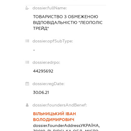
dossier.fullName:
ТОВАРИСТВО З ОБМЕЖЕНОЮ
ВІДПОВІДАЛЬНІСТЮ "ЛЕОПОЛІС
ТРЕЙД"
dossier.opfSubType:
-
dossier.edrpo:
44295692
dossier.regDate:
30.06.21
dossier.foundersAndBenef:
ВІЛЬНИЦЬКИЙ ІВАН
ВОЛОДИМИРОВИЧ
dossier.founderAddress
УКРАЇНА,