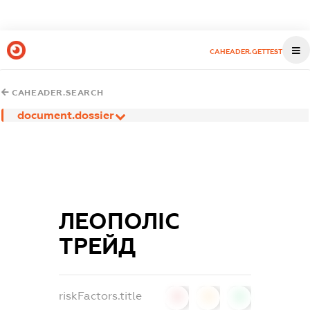
CAHEADER.GETTEST
CAHEADER.SEARCH
document.dossier
ЛЕОПОЛІС
ТРЕЙД
riskFactors.title
0
0
0