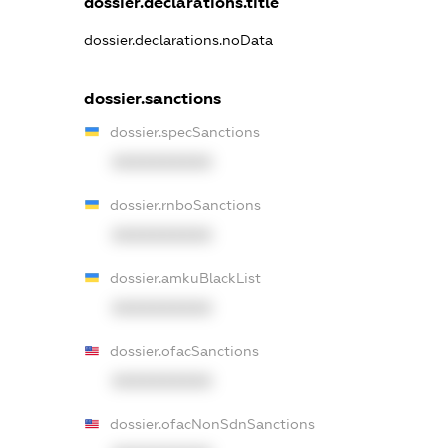
dossier.declarations.title
dossier.declarations.noData
dossier.sanctions
dossier.specSanctions
XXXXXXXXXX
dossier.rnboSanctions
XXXXXXXXXX
dossier.amkuBlackList
XXXXXXXXXX
dossier.ofacSanctions
XXXXXXXXXX
dossier.ofacNonSdnSanctions