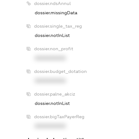
dossier.ndsAnnul
dossier.missingData
dossier.single_tax_reg
dossier.notInList
dossier.non_profit
XXXXXXXXXX
dossier.budget_dotation
XXXXXXXXXX
dossier.palne_akciz
dossier.notInList
dossier.bigTaxPayerReg
XXXXXXXXXX