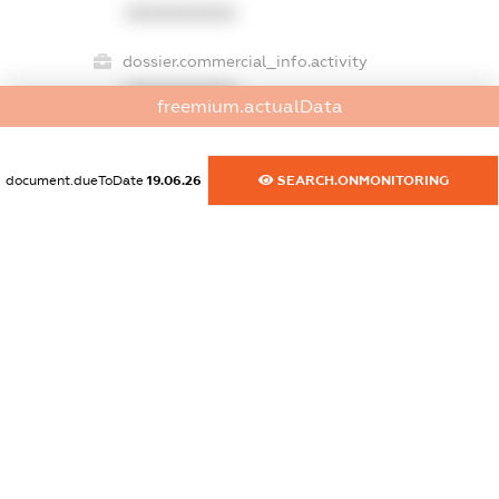
XXXXXXXXXX
dossier.commercial_info.activity
XXXXXXXXXX
freemium.actualData
document.dueToDate
19.06.26
SEARCH.ONMONITORING
freemium.exampleText_1
freemium.exampleText_2
freemium.anonymousPerSearch2
FREEMIUM.DETAILS
FREEMIUM.REGISTER