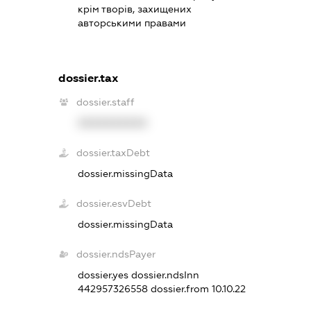
крім творів, захищених
авторськими правами
dossier.tax
dossier.staff
XXXXXXXXXX
dossier.taxDebt
dossier.missingData
dossier.esvDebt
dossier.missingData
dossier.ndsPayer
dossier.yes
dossier.ndsInn
442957326558
dossier.from 10.10.22