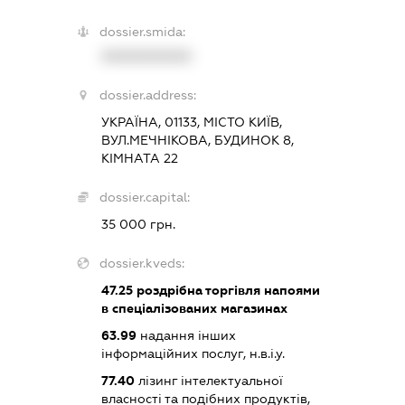
dossier.smida:
XXXXXXXXXX
dossier.address:
УКРАЇНА, 01133, МІСТО КИЇВ,
ВУЛ.МЕЧНІКОВА, БУДИНОК 8,
КІМНАТА 22
dossier.capital:
35 000 грн.
dossier.kveds:
47.25
роздрібна торгівля напоями
в спеціалізованих магазинах
63.99
надання інших
інформаційних послуг, н.в.і.у.
77.40
лізинг інтелектуальної
власності та подібних продуктів,