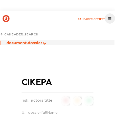
CAHEADER.GETTEST
CAHEADER.SEARCH
document.dossier
СІКЕРА
riskFactors.title
0
0
0
dossier.fullName: