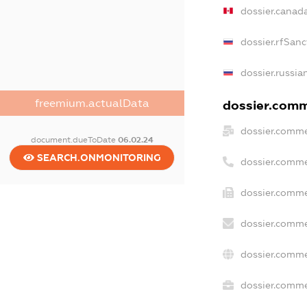
dossier.canad
dossier.rfSanc
dossier.russia
freemium.actualData
dossier.comme
dossier.comme
document.dueToDate
06.02.24
SEARCH.ONMONITORING
dossier.comme
dossier.comme
dossier.comme
dossier.comme
dossier.commer