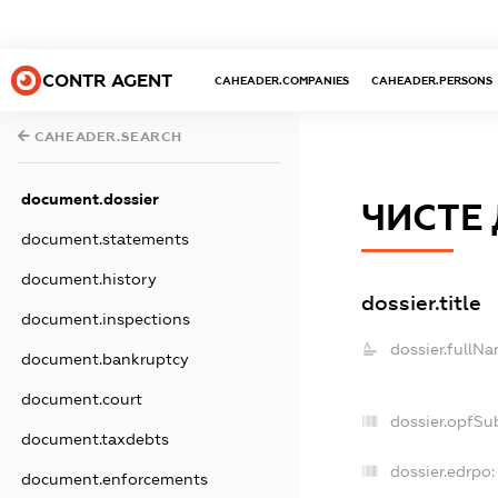
CONTR AGENT
CAHEADER.COMPANIES
CAHEADER.PERSONS
CAHEADER.SEARCH
document.dossier
ЧИСТЕ
document.statements
document.history
dossier.title
document.inspections
dossier.fullNa
document.bankruptcy
document.court
dossier.opfSu
document.taxdebts
dossier.edrpo:
document.enforcements