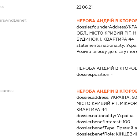
e:
22.06.21
dersAndBenef:
НЕРОБА АНДРІЙ ВІКТОРО
dossier.founderAddress
УКРА
ОБЛ., МІСТО КРИВИЙ РІГ, 
БУДИНОК 1, КВАРТИРА 44
statements.nationality:
Укра
Розмір внеску до статутног
НЕРОБА АНДРІЙ ВІКТОРО
dossier.position -
iaries:
НЕРОБА АНДРІЙ ВІКТОРО
dossier.address:
УКРАЇНА, 5
МІСТО КРИВИЙ РІГ, МІКРО
КВАРТИРА 44
dossier.nationality:
Україна
dossier.benefInterest:
100
dossier.benefType:
Прямий в
dossier.benefRole:
КІНЦЕВИ