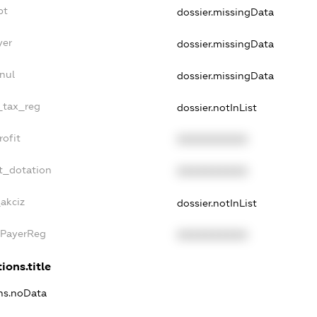
bt
dossier.missingData
yer
dossier.missingData
nul
dossier.missingData
e_tax_reg
dossier.notInList
rofit
XXXXXXXXXX
t_dotation
XXXXXXXXXX
_akciz
dossier.notInList
xPayerReg
XXXXXXXXXX
ions.title
ons.noData