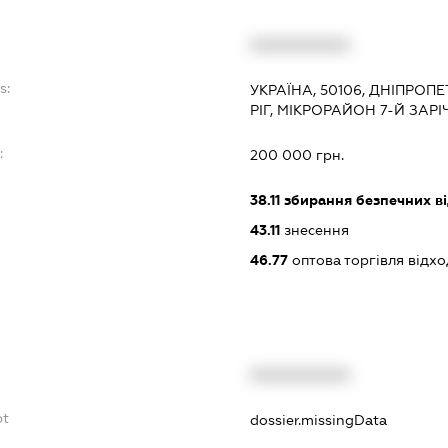
XXXXXXXXXX
s:
УКРАЇНА, 50106, ДНІПРОП
РІГ, МІКРОРАЙОН 7-Й ЗАР
:
200 000 грн.
38.11
збирання безпечних ві
43.11
знесення
46.77
оптова торгівля відх
XXXXXXXXXX
bt
dossier.missingData