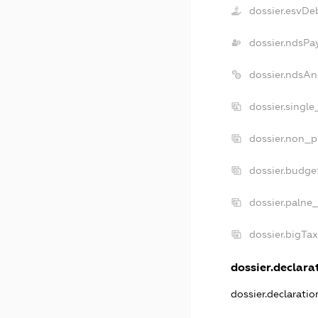
dossier.esvDe
dossier.ndsPa
dossier.ndsAn
dossier.singl
dossier.non_p
dossier.budge
dossier.palne
dossier.bigTa
dossier.declarat
dossier.declarati