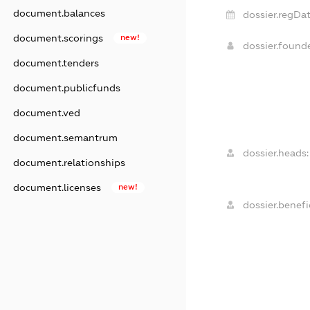
document.balances
dossier.regDat
document.scorings
new!
dossier.foun
document.tenders
document.publicfunds
document.ved
document.semantrum
dossier.heads:
document.relationships
document.licenses
new!
dossier.benefic