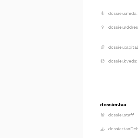
dossier.smida:
dossier.addres
dossier.capital
dossier.kveds:
dossier.tax
dossier.staff
dossier.taxDe