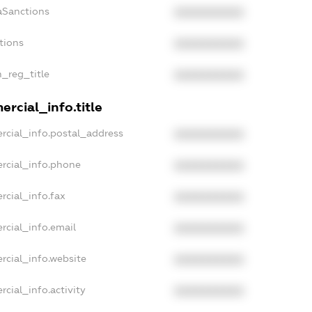
aSanctions
XXXXXXXXXX
tions
XXXXXXXXXX
n_reg_title
XXXXXXXXXX
rcial_info.title
rcial_info.postal_address
XXXXXXXXXX
rcial_info.phone
XXXXXXXXXX
rcial_info.fax
XXXXXXXXXX
rcial_info.email
XXXXXXXXXX
rcial_info.website
XXXXXXXXXX
cial_info.activity
XXXXXXXXXX