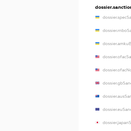
dossier.sanctio
dossier.specS
dossier.rnboS
dossier.amkuB
dossier.ofacS
dossier.ofac
dossier.gbSan
dossier.ausSa
dossier.euSan
dossier.japan