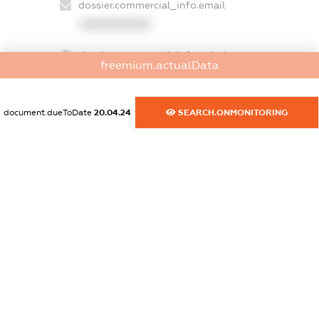
dossier.commercial_info.email
XXXXXXXXXX
dossier.commercial_info.website
freemium.actualData
XXXXXXXXXX
dossier.commercial_info.activity
document.dueToDate
20.04.24
SEARCH.ONMONITORING
XXXXXXXXXX
freemium.exampleText_1
freemium.exampleText_2
freemium.anonymousPerSearch2
FREEMIUM.DETAILS
FREEMIUM.REGISTER