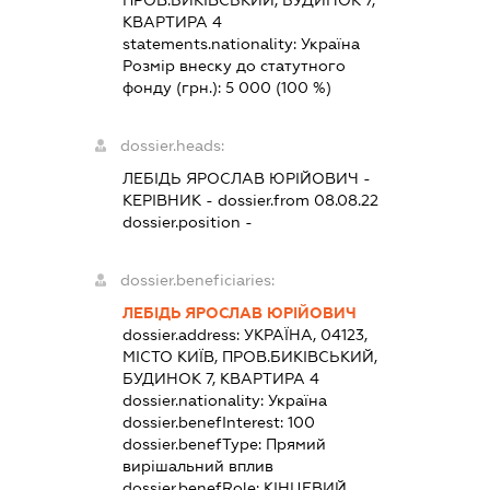
ПРОВ.БИКІВСЬКИЙ, БУДИНОК 7,
КВАРТИРА 4
statements.nationality:
Україна
Розмір внеску до статутного
фонду (грн.):
5 000
(100 %)
dossier.heads:
ЛЕБІДЬ ЯРОСЛАВ ЮРІЙОВИЧ
-
КЕРІВНИК
- dossier.from 08.08.22
dossier.position -
dossier.beneficiaries:
ЛЕБІДЬ ЯРОСЛАВ ЮРІЙОВИЧ
dossier.address:
УКРАЇНА, 04123,
МІСТО КИЇВ, ПРОВ.БИКІВСЬКИЙ,
БУДИНОК 7, КВАРТИРА 4
dossier.nationality:
Україна
dossier.benefInterest:
100
dossier.benefType:
Прямий
вирішальний вплив
dossier.benefRole:
КІНЦЕВИЙ