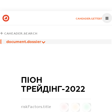
CAHEADER.GETTEST
CAHEADER.SEARCH
document.dossier
ПІОН
ТРЕЙДІНГ-2022
riskFactors.title
0
0
0