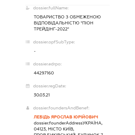
dossier.fullName:
ТОВАРИСТВО З ОБМЕЖЕНОЮ
ВІДПОВІДАЛЬНІСТЮ "ПІОН
ТРЕЙДІНГ-2022"
dossier.opfSubType:
-
dossier.edrpo:
44297160
dossier.regDate:
30.03.21
dossier.foundersAndBenef:
ЛЕБІДЬ ЯРОСЛАВ ЮРІЙОВИЧ
dossier.founderAddress
УКРАЇНА,
04123, МІСТО КИЇВ,