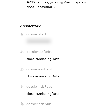
47.99
інші види роздрібної торгівлі
поза магазинами
dossier.tax
dossier.staff
XXXXXXXXXX
dossier.taxDebt
dossier.missingData
dossier.esvDebt
dossier.missingData
dossier.ndsPayer
dossier.missingData
dossier.ndsAnnul