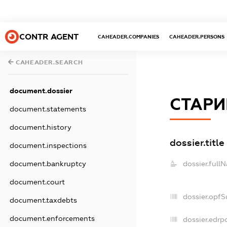
CONTR AGENT
CAHEADER.COMPANIES
CAHEADER.PERSONS
CAHEADER.SEARCH
document.dossier
СТАРИ
document.statements
document.history
dossier.title
document.inspections
document.bankruptcy
dossier.full
document.court
dossier.opf
document.taxdebts
document.enforcements
dossier.edrp