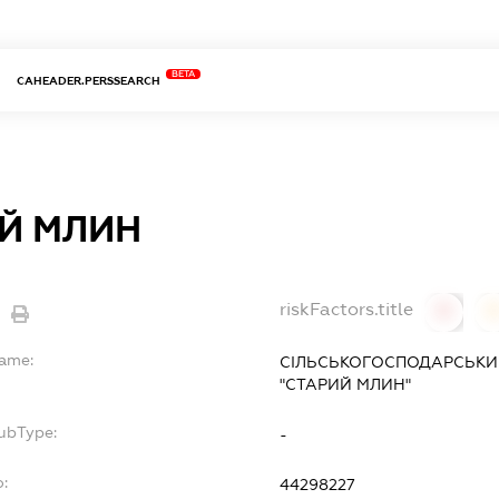
BETA
CAHEADER.PERSSEARCH
Й МЛИН
riskFactors.title
0
Name:
СІЛЬСЬКОГОСПОДАРСЬКИ
"СТАРИЙ МЛИН"
SubType:
-
o:
44298227