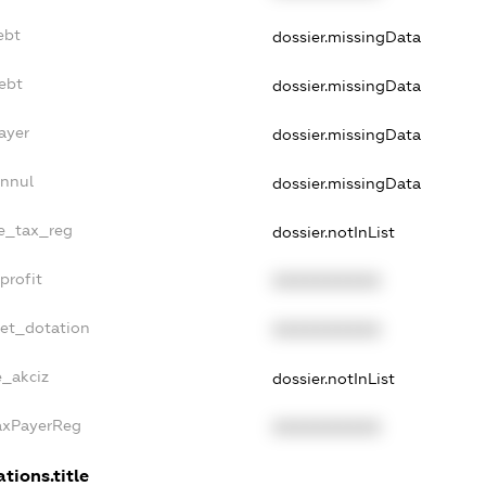
ebt
dossier.missingData
ebt
dossier.missingData
ayer
dossier.missingData
Annul
dossier.missingData
le_tax_reg
dossier.notInList
profit
XXXXXXXXXX
get_dotation
XXXXXXXXXX
e_akciz
dossier.notInList
TaxPayerReg
XXXXXXXXXX
tions.title