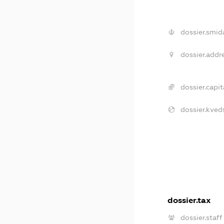
dossier.smid
dossier.addre
dossier.capit
dossier.kved
dossier.tax
dossier.staff