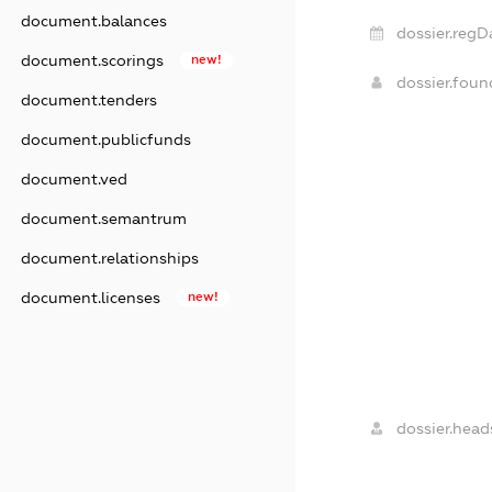
document.balances
dossier.regD
document.scorings
new!
dossier.fou
document.tenders
document.publicfunds
document.ved
document.semantrum
document.relationships
document.licenses
new!
dossier.head