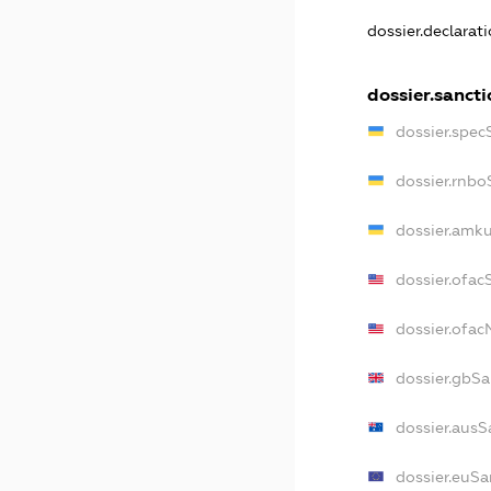
dossier.declarat
dossier.sancti
dossier.spec
dossier.rnbo
dossier.amku
dossier.ofac
dossier.ofa
dossier.gbSa
dossier.ausS
dossier.euSa