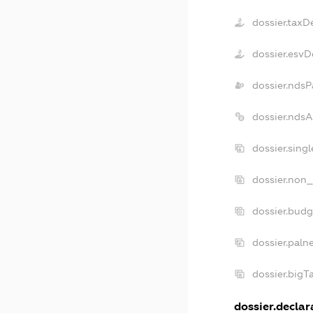
dossier.taxD
dossier.esvD
dossier.ndsP
dossier.nds
dossier.sing
dossier.non_
dossier.bud
dossier.paln
dossier.big
dossier.declara