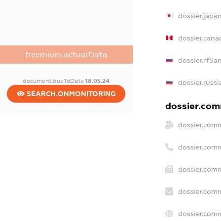
dossier.japa
dossier.can
freemium.actualData
dossier.rfSa
document.dueToDate
18.05.24
dossier.russ
SEARCH.ONMONITORING
dossier.comm
dossier.comm
dossier.com
dossier.comm
dossier.comm
dossier.comm