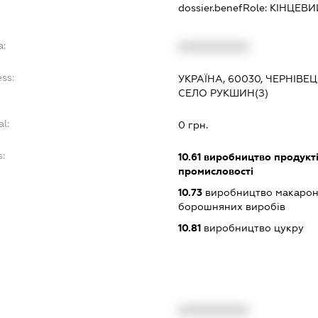
dossier.benefRole:
КІНЦЕВИ
a:
XXXXXXXXXX
ss:
УКРАЇНА, 60030, ЧЕРНІВЕ
СЕЛО РУКШИН(З)
al:
0 грн.
s:
10.61
виробництво продукті
промисловості
10.73
виробництво макаронн
борошняних виробів
10.81
виробництво цукру
XXXXXXXXXX