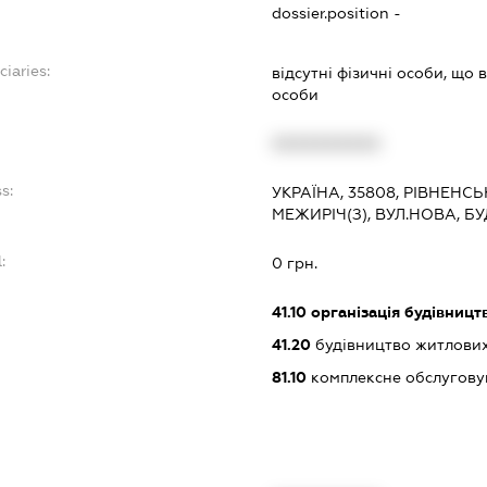
dossier.position -
ciaries:
відсутні фізичні особи, що
особи
XXXXXXXXXX
s:
УКРАЇНА, 35808, РІВНЕНС
МЕЖИРІЧ(З), ВУЛ.НОВА, Б
:
0 грн.
41.10
організація будівницт
41.20
будівництво житлових
81.10
комплексне обслуговув