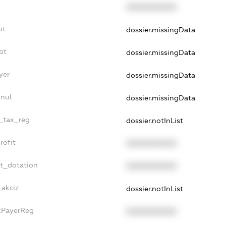
XXXXXXXXXX
bt
dossier.missingData
bt
dossier.missingData
yer
dossier.missingData
nnul
dossier.missingData
e_tax_reg
dossier.notInList
rofit
XXXXXXXXXX
et_dotation
XXXXXXXXXX
_akciz
dossier.notInList
axPayerReg
XXXXXXXXXX