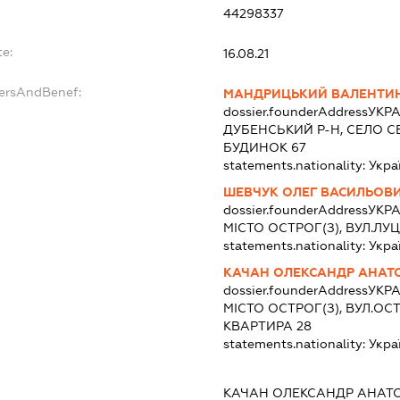
44298337
te:
16.08.21
dersAndBenef:
МАНДРИЦЬКИЙ ВАЛЕНТИН
dossier.founderAddress
УКРА
ДУБЕНСЬКИЙ Р-Н, СЕЛО С
БУДИНОК 67
statements.nationality:
Укра
ШЕВЧУК ОЛЕГ ВАСИЛЬОВ
dossier.founderAddress
УКРА
МІСТО ОСТРОГ(З), ВУЛ.ЛУ
statements.nationality:
Укра
КАЧАН ОЛЕКСАНДР АНАТ
dossier.founderAddress
УКРА
МІСТО ОСТРОГ(З), ВУЛ.ОС
КВАРТИРА 28
statements.nationality:
Укра
КАЧАН ОЛЕКСАНДР АНАТ