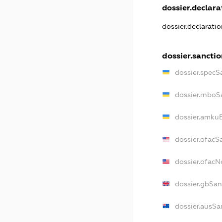
dossier.declarat
dossier.declarati
dossier.sanctio
dossier.specS
dossier.rnboS
dossier.amkuB
dossier.ofacS
dossier.ofac
dossier.gbSan
dossier.ausSa