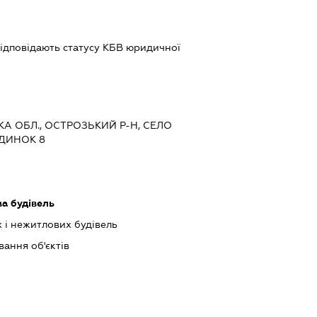
 відповідають статусу КБВ юридичної
ЬКА ОБЛ., ОСТРОЗЬКИЙ Р-Н, СЕЛО
УДИНОК 8
ва будівель
 і нежитлових будівель
ання об'єктів