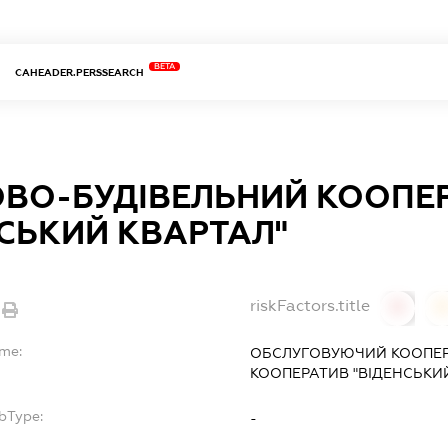
BETA
CAHEADER.PERSSEARCH
ВО-БУДІВЕЛЬНИЙ КООПЕ
НСЬКИЙ КВАРТАЛ"
riskFactors.title
0
ame:
ОБСЛУГОВУЮЧИЙ КООПЕР
КООПЕРАТИВ "ВІДЕНСЬКИ
bType:
-