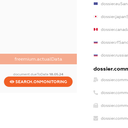
dossier.euSan
dossier.japan
dossier.canad
dossier.rfSan
dossier.russia
freemium.actualData
dossier.comme
document.dueToDate
18.05.24
dossier.comme
SEARCH.ONMONITORING
dossier.comm
dossier.comme
dossier.comme