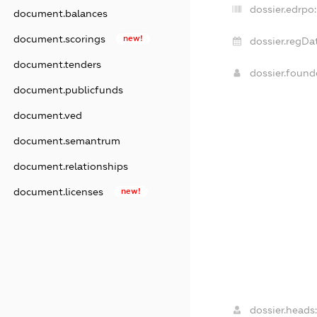
dossier.edrpo:
document.balances
document.scorings
new!
dossier.regDa
document.tenders
dossier.foun
document.publicfunds
document.ved
document.semantrum
document.relationships
document.licenses
new!
dossier.heads: