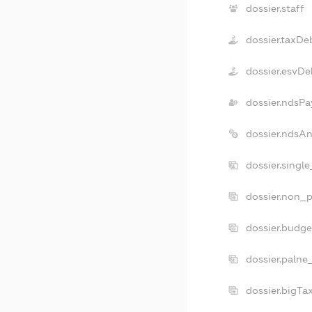
dossier.staff
dossier.taxDe
dossier.esvDe
dossier.ndsPa
dossier.ndsA
dossier.singl
dossier.non_p
dossier.budg
dossier.palne
dossier.bigT