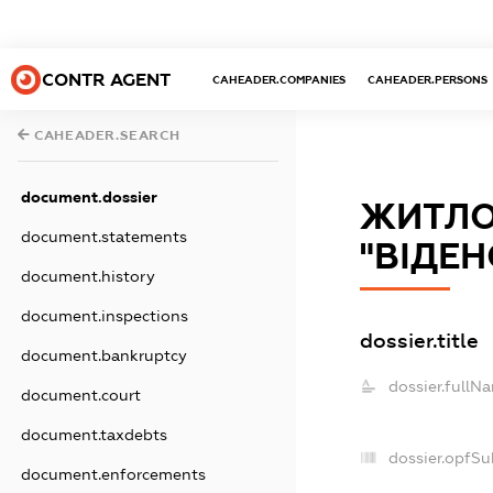
CONTR AGENT
CAHEADER.COMPANIES
CAHEADER.PERSONS
CAHEADER.SEARCH
document.dossier
ЖИТЛО
document.statements
"ВІДЕ
document.history
document.inspections
dossier.title
document.bankruptcy
dossier.fullN
document.court
document.taxdebts
dossier.opfSu
document.enforcements