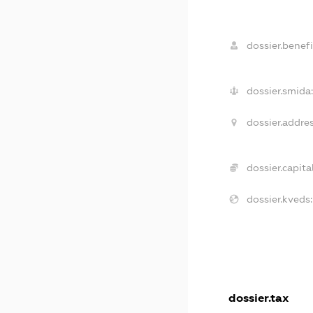
dossier.benefi
dossier.smida:
dossier.addres
dossier.capital
dossier.kveds:
dossier.tax