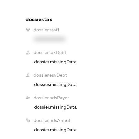
dossier.tax
dossier.staff
XXXXXXXXXX
dossier.taxDebt
dossier.missingData
dossier.esvDebt
dossier.missingData
dossier.ndsPayer
dossier.missingData
dossier.ndsAnnul
dossier.missingData