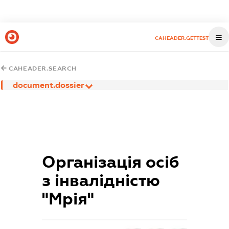
CAHEADER.GETTEST
CAHEADER.SEARCH
document.dossier
Організація осіб
з інвалідністю
"Мрія"