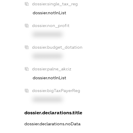
dossier.single_tax_reg
dossier.notInList
dossier.non_profit
XXXXXXXXXX
dossier.budget_dotation
XXXXXXXXXX
dossier.palne_akciz
dossier.notInList
dossier.bigTaxPayerReg
XXXXXXXXXX
dossier.declarations.title
dossier.declarations.noData