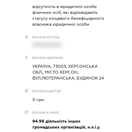
відсутність в юридичної особи
фізичних осіб, які відповідають
статусу кінцевого бенефіціарного
власника юридичної особи
dossier.smida:
XXXXXXXXXX
dossier.address:
УКРАЇНА, 73003, ХЕРСОНСЬКА
ОБЛ., МІСТО ХЕРСОН,
ВУЛ.ЛЮТЕРАНСЬКА, БУДИНОК 24
dossier.capital:
0 грн.
dossier.kveds:
94.99
діяльність інших
громадських організацій, н.в.і.у.