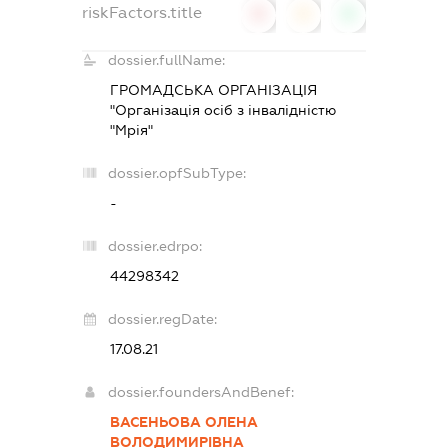
riskFactors.title
0
0
0
dossier.fullName:
ГРОМАДСЬКА ОРГАНІЗАЦІЯ
"Організація осіб з інвалідністю
"Мрія"
dossier.opfSubType:
-
dossier.edrpo:
44298342
dossier.regDate:
17.08.21
dossier.foundersAndBenef:
ВАСЕНЬОВА ОЛЕНА
ВОЛОДИМИРІВНА