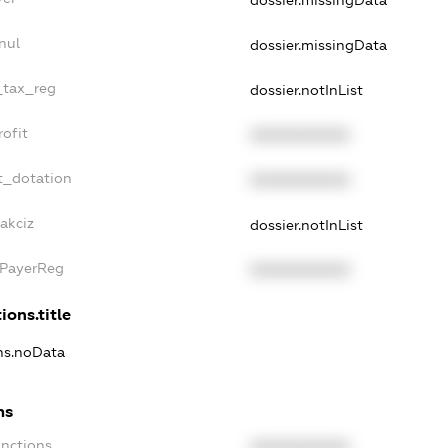
dossier.missingData
nul
dossier.missingData
_tax_reg
dossier.notInList
ofit
XXXXXXXXXX
t_dotation
XXXXXXXXXX
akciz
dossier.notInList
xPayerReg
XXXXXXXXXX
ions.title
ons.noData
ns
anctions
XXXXXXXXXX