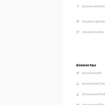
dossier.addres
dossier.capital
dossier.kveds:
dossier.tax
dossier.staff
dossier.taxDe
dossier.esvDe
dossier.ndsPa