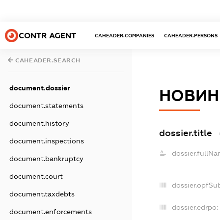
CONTR AGENT
CAHEADER.COMPANIES
CAHEADER.PERSONS
CAHEADER.SEARCH
document.dossier
НОВИН
document.statements
document.history
dossier.title
document.inspections
dossier.fullNa
document.bankruptcy
document.court
dossier.opfSu
document.taxdebts
dossier.edrpo:
document.enforcements