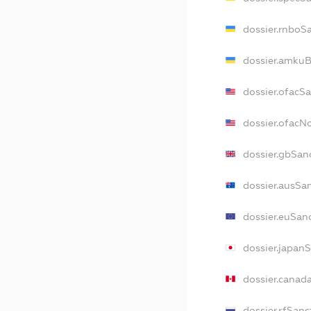
dossier.rnboS
dossier.amkuB
dossier.ofacS
dossier.ofac
dossier.gbSan
dossier.ausSa
dossier.euSan
dossier.japan
dossier.canad
dossier.rfSanc