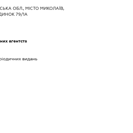
ВСЬКА ОБЛ., МІСТО МИКОЛАЇВ,
ДИНОК 79/1А
них агентств
еріодичних видань