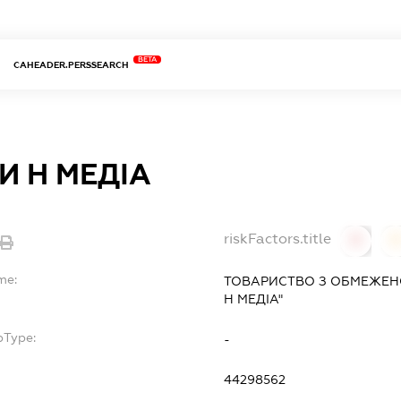
BETA
CAHEADER.PERSSEARCH
И Н МЕДІА
riskFactors.title
0
0
me:
ТОВАРИСТВО З ОБМЕЖЕН
Н МЕДІА"
bType:
-
44298562