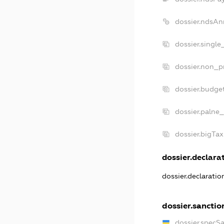
dossier.ndsAn
dossier.single
dossier.non_pr
dossier.budge
dossier.palne_
dossier.bigTa
dossier.declarat
dossier.declarati
dossier.sanctio
dossier.specS