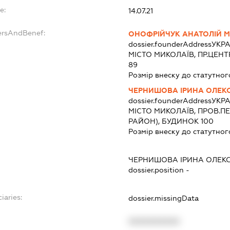
e:
14.07.21
ersAndBenef:
ОНОФРІЙЧУК АНАТОЛІЙ 
dossier.founderAddress
УКРА
МІСТО МИКОЛАЇВ, ПР.ЦЕНТ
89
Розмір внеску до статутног
ЧЕРНИШОВА ІРИНА ОЛЕКС
dossier.founderAddress
УКРА
МІСТО МИКОЛАЇВ, ПРОВ.
РАЙОН), БУДИНОК 100
Розмір внеску до статутног
ЧЕРНИШОВА ІРИНА ОЛЕКС
dossier.position -
iaries:
dossier.missingData
XXXXXXXXXX