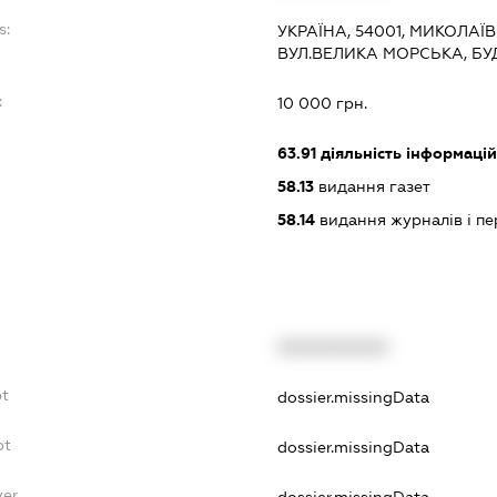
s:
УКРАЇНА, 54001, МИКОЛАЇ
ВУЛ.ВЕЛИКА МОРСЬКА, БУ
:
10 000 грн.
63.91
діяльність інформацій
58.13
видання газет
58.14
видання журналів і п
XXXXXXXXXX
bt
dossier.missingData
bt
dossier.missingData
yer