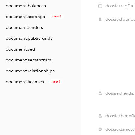
dossier.regDat
document.balances
document.scorings
new!
dossier.found
document.tenders
document.publicfunds
document.ved
document.semantrum
document.relationships
document.licenses
new!
dossier.heads:
dossier.benefic
dossier.smida: