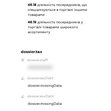
46.18
діяльність посередників, що
спеціалізуються в торгівлі іншими
товарами
46.19
діяльність посередників у
торгівлі товарами широкого
асортименту
dossier.tax
dossier.staff
XXXXXXXXXX
dossier.taxDebt
dossier.missingData
dossier.esvDebt
dossier.missingData