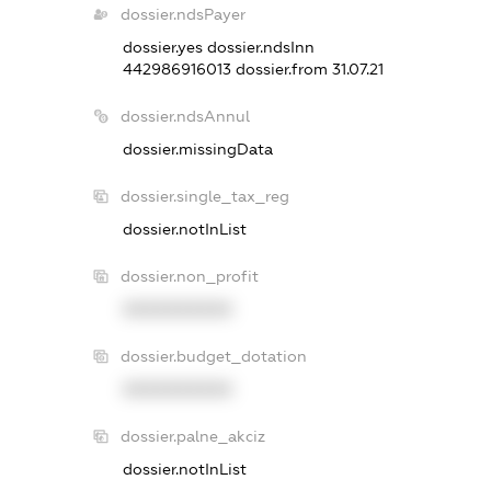
dossier.ndsPayer
dossier.yes
dossier.ndsInn
442986916013
dossier.from 31.07.21
dossier.ndsAnnul
dossier.missingData
dossier.single_tax_reg
dossier.notInList
dossier.non_profit
XXXXXXXXXX
dossier.budget_dotation
XXXXXXXXXX
dossier.palne_akciz
dossier.notInList