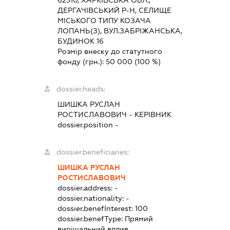
ДЕРГАЧІВСЬКИЙ Р-Н, СЕЛИЩЕ
МІСЬКОГО ТИПУ КОЗАЧА
ЛОПАНЬ(З), ВУЛ.ЗАБРІЖАНСЬКА,
БУДИНОК 16
Розмір внеску до статутного
фонду (грн.):
50 000
(100 %)
dossier.heads:
ШИШКА РУСЛАН
РОСТИСЛАВОВИЧ
-
КЕРІВНИК
dossier.position -
dossier.beneficiaries:
ШИШКА РУСЛАН
РОСТИСЛАВОВИЧ
dossier.address:
-
dossier.nationality:
-
dossier.benefInterest:
100
dossier.benefType:
Прямий
вирішальний вплив