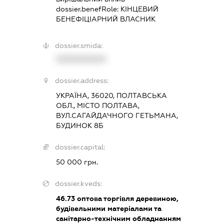
dossier.benefRole:
КІНЦЕВИЙ
БЕНЕФІЦІАРНИЙ ВЛАСНИК
dossier.smida:
XXXXXXXXXX
dossier.address:
УКРАЇНА, 36020, ПОЛТАВСЬКА
ОБЛ., МІСТО ПОЛТАВА,
ВУЛ.САГАЙДАЧНОГО ГЕТЬМАНА,
БУДИНОК 8Б
dossier.capital:
50 000 грн.
dossier.kveds:
46.73
оптова торгівля деревиною,
будівельними матеріалами та
санітарно-технічним обладнанням