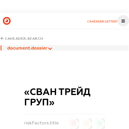
CAHEADER.GETTEST
CAHEADER.SEARCH
document.dossier
«СВАН ТРЕЙД
ГРУП»
riskFactors.title
0
0
0