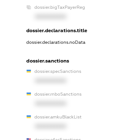
dossier.bigTaxPayerReg
XXXXXXXXXX
dossier.declarations.title
dossier.declarations.noData
dossier.sanctions
dossier.specSanctions
XXXXXXXXXX
dossier.rnboSanctions
XXXXXXXXXX
dossier.amkuBlackList
XXXXXXXXXX
dossier.ofacSanctions