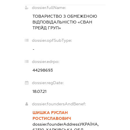
dossier.fullName:
ТОВАРИСТВО З ОБМЕЖЕНОЮ
ВІДПОВІДАЛЬНІСТЮ «СВАН
ТРЕЙД ГРУП»
dossier.opfSubType:
-
dossier.edrpo:
44298693
dossier.regDate:
18.07.21
dossier.foundersAndBenef:
ШИШКА РУСЛАН
РОСТИСЛАВОВИЧ
dossier.founderAddress
УКРАЇНА,
62310, ХАРКІВСЬКА ОБЛ.,