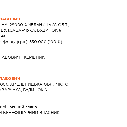
СЛАВОВИЧ
ЇНА, 29000, ХМЕЛЬНИЦЬКА ОБЛ.,
 ВУЛ.САВАРЧУКА, БУДИНОК 6
їна
о фонду (грн.):
530 000
(100 %)
СЛАВОВИЧ
-
КЕРІВНИК
СЛАВОВИЧ
9000, ХМЕЛЬНИЦЬКА ОБЛ., МІСТО
АВАРЧУКА, БУДИНОК 6
ирішальний вплив
Й БЕНЕФІЦІАРНИЙ ВЛАСНИК