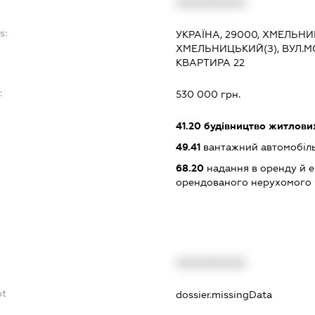
XXXXXXXXXX
s:
УКРАЇНА, 29000, ХМЕЛЬНИ
ХМЕЛЬНИЦЬКИЙ(З), ВУЛ.М
КВАРТИРА 22
:
530 000 грн.
41.20
будівництво житлових
49.41
вантажний автомобіль
68.20
надання в оренду й е
орендованого нерухомого
XXXXXXXXXX
bt
dossier.missingData