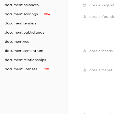
document.balances
dossier.regDat
document.scorings
new!
dossier.found
document.tenders
document.publicfunds
document.ved
document.semantrum
dossier.heads:
document.relationships
document.licenses
new!
dossier.benefic