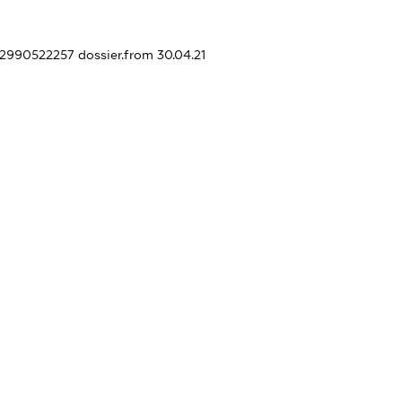
442990522257
dossier.from 30.04.21