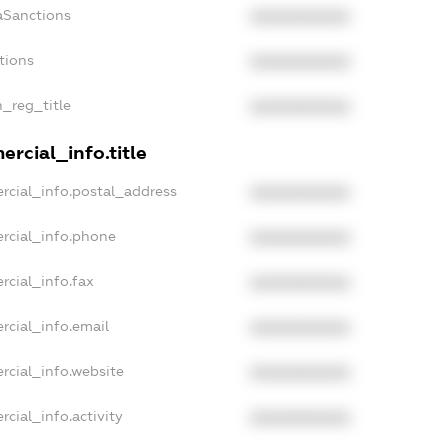
aSanctions
XXXXXXXXXX
tions
XXXXXXXXXX
n_reg_title
XXXXXXXXXX
rcial_info.title
rcial_info.postal_address
XXXXXXXXXX
rcial_info.phone
XXXXXXXXXX
rcial_info.fax
XXXXXXXXXX
rcial_info.email
XXXXXXXXXX
rcial_info.website
XXXXXXXXXX
cial_info.activity
XXXXXXXXXX