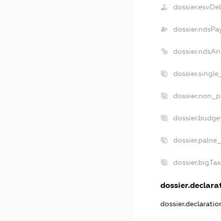
dossier.esvDe
dossier.ndsPa
dossier.ndsAn
dossier.singl
dossier.non_p
dossier.budge
dossier.palne_
dossier.bigTa
dossier.declarat
dossier.declarati