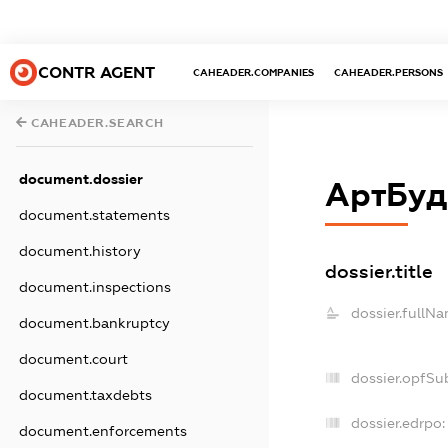
CONTR AGENT
CAHEADER.COMPANIES
CAHEADER.PERSONS
CAHEADER.SEARCH
document.dossier
АртБуд
document.statements
document.history
dossier.title
document.inspections
dossier.fullNa
document.bankruptcy
document.court
dossier.opfSu
document.taxdebts
dossier.edrpo:
document.enforcements