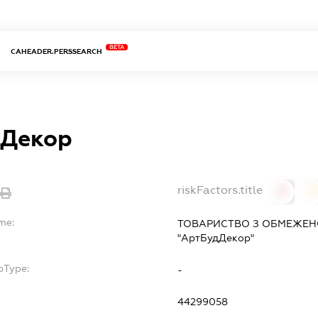
BETA
CAHEADER.PERSSEARCH
Декор
riskFactors.title
0
0
me:
ТОВАРИСТВО З ОБМЕЖЕН
"АртБудДекор"
bType:
-
44299058