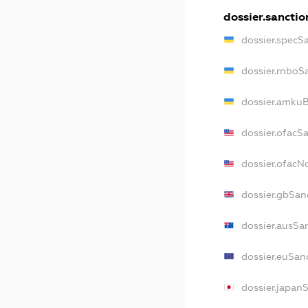
dossier.sanctio
dossier.specS
dossier.rnboS
dossier.amkuB
dossier.ofacS
dossier.ofac
dossier.gbSan
dossier.ausSa
dossier.euSan
dossier.japan