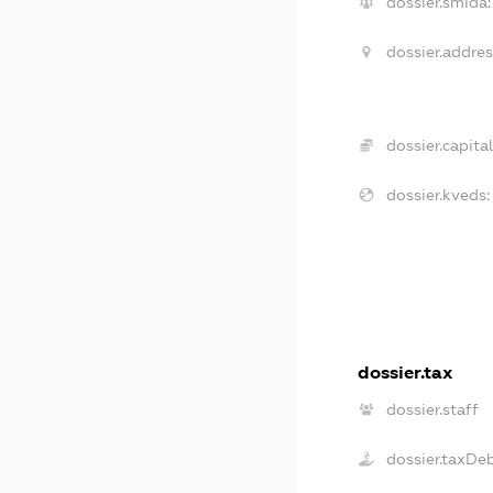
dossier.smida:
dossier.addres
dossier.capital
dossier.kveds:
dossier.tax
dossier.staff
dossier.taxDe