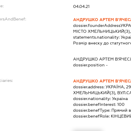
e:
04.04.21
ersAndBenef:
АНДРУШКО АРТЕМ В'ЯЧЕ
dossier.founderAddress
УКРА
МІСТО ХМЕЛЬНИЦЬКИЙ(З),
statements.nationality:
Укра
Розмір внеску до статутног
АНДРУШКО АРТЕМ В'ЯЧЕ
dossier.position -
iaries:
АНДРУШКО АРТЕМ В'ЯЧЕ
dossier.address:
УКРАЇНА, 2
ХМЕЛЬНИЦЬКИЙ(З), ВУЛ.С
dossier.nationality:
Україна
dossier.benefInterest:
100
dossier.benefType:
Прямий в
dossier.benefRole:
КІНЦЕВИ