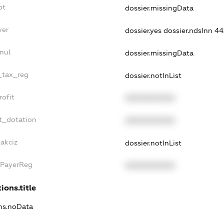
bt
dossier.missingData
yer
dossier.yes
dossier.ndsInn 
nul
dossier.missingData
e_tax_reg
dossier.notInList
rofit
XXXXXXXXXX
t_dotation
XXXXXXXXXX
akciz
dossier.notInList
xPayerReg
XXXXXXXXXX
ions.title
ons.noData