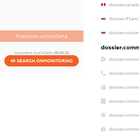
dossier.canad
dossier.rfSanc
dossier.russia
freemium.actualData
dossier.comme
document.dueToDate
28.05.25
dossier.comme
SEARCH.ONMONITORING
dossier.comme
dossier.comme
dossier.comme
dossier.comme
dossier.commer