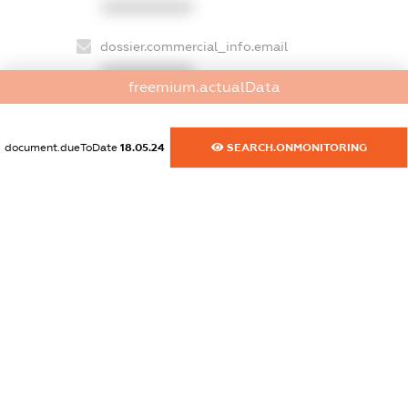
XXXXXXXXXX
dossier.commercial_info.email
XXXXXXXXXX
freemium.actualData
dossier.commercial_info.website
XXXXXXXXXX
document.dueToDate
18.05.24
SEARCH.ONMONITORING
dossier.commercial_info.activity
XXXXXXXXXX
freemium.exampleText_1
freemium.exampleText_2
freemium.anonymousPerSearch2
FREEMIUM.DETAILS
FREEMIUM.REGISTER