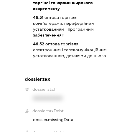
торгівлі товарами широкого
асортименту
46.51
оптова торгівля
комп'ютерами, периферійним
устаткованням і програмним
забезпеченням
46.52
оптова торгівля
електронним і телекомунікаційним
устаткованням, деталями до нього
dossier.tax
dossier.staff
XXXXXXXXXX
dossier.taxDebt
dossier.missingData