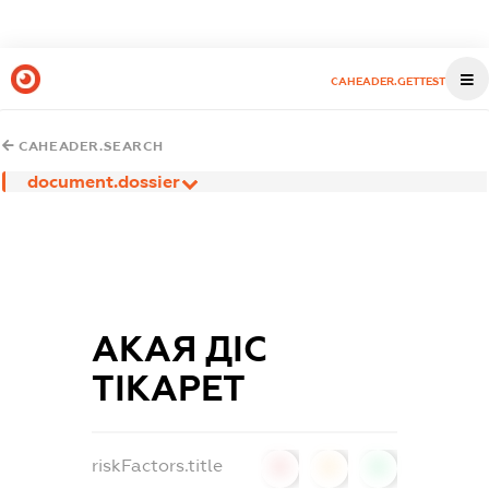
CAHEADER.GETTEST
CAHEADER.SEARCH
document.dossier
АКАЯ ДІС
ТІКАРЕТ
riskFactors.title
0
0
0