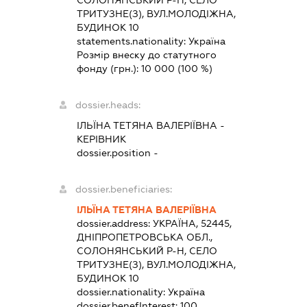
СОЛОНЯНСЬКИЙ Р-Н, СЕЛО
ТРИТУЗНЕ(З), ВУЛ.МОЛОДІЖНА,
БУДИНОК 10
statements.nationality:
Україна
Розмір внеску до статутного
фонду (грн.):
10 000
(100 %)
dossier.heads:
ІЛЬЇНА ТЕТЯНА ВАЛЕРІЇВНА
-
КЕРІВНИК
dossier.position -
dossier.beneficiaries:
ІЛЬЇНА ТЕТЯНА ВАЛЕРІЇВНА
dossier.address:
УКРАЇНА, 52445,
ДНІПРОПЕТРОВСЬКА ОБЛ.,
СОЛОНЯНСЬКИЙ Р-Н, СЕЛО
ТРИТУЗНЕ(З), ВУЛ.МОЛОДІЖНА,
БУДИНОК 10
dossier.nationality:
Україна
dossier.benefInterest:
100