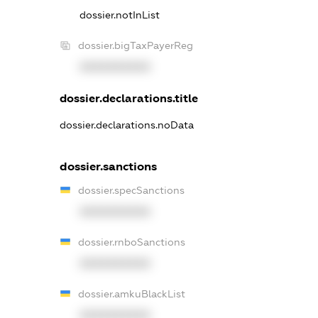
dossier.notInList
dossier.bigTaxPayerReg
XXXXXXXXXX
dossier.declarations.title
dossier.declarations.noData
dossier.sanctions
dossier.specSanctions
XXXXXXXXXX
dossier.rnboSanctions
XXXXXXXXXX
dossier.amkuBlackList
XXXXXXXXXX