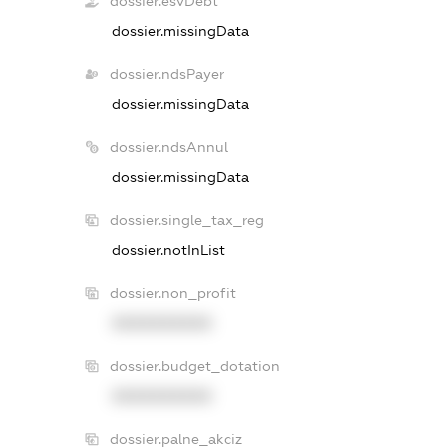
dossier.esvDebt
dossier.missingData
dossier.ndsPayer
dossier.missingData
dossier.ndsAnnul
dossier.missingData
dossier.single_tax_reg
dossier.notInList
dossier.non_profit
XXXXXXXXXX
dossier.budget_dotation
XXXXXXXXXX
dossier.palne_akciz