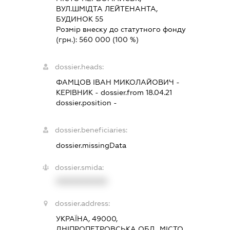
ВУЛ.ШМІДТА ЛЕЙТЕНАНТА,
БУДИНОК 55
Розмір внеску до статутного фонду
(грн.):
560 000
(100 %)
dossier.heads:
ФАМЦОВ ІВАН МИКОЛАЙОВИЧ
-
КЕРІВНИК
- dossier.from 18.04.21
dossier.position -
dossier.beneficiaries:
dossier.missingData
dossier.smida:
XXXXXXXXXX
dossier.address:
УКРАЇНА, 49000,
ДНІПРОПЕТРОВСЬКА ОБЛ., МІСТО