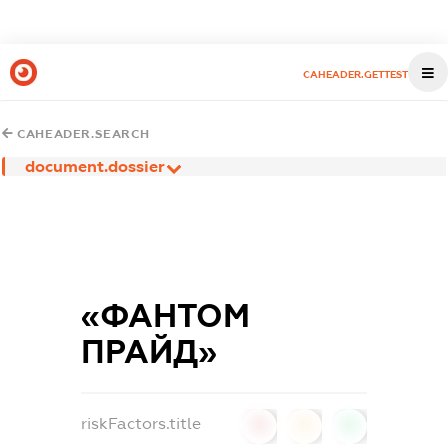
CAHEADER.GETTEST
CAHEADER.SEARCH
document.dossier
«ФАНТОМ
ПРАЙД»
riskFactors.title
0
0
0