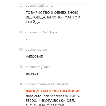
dossier.fullName:
ТОВАРИСТВО З ОБМЕЖЕНОЮ
ВІДПОВІДАЛЬНІСТЮ «ФАНТОМ
ПРАЙД»
dossier.opfSubType:
-
dossier.edrpo:
44300843
dossier.regDate:
18.04.21
dossier.foundersAndBenef:
ФАМЦОВ ІВАН МИКОЛАЙОВИЧ
dossier.founderAddress
УКРАЇНА,
55200, МИКОЛАЇВСЬКА ОБЛ.,
МІСТО ПЕРВОМАЙСЬК,