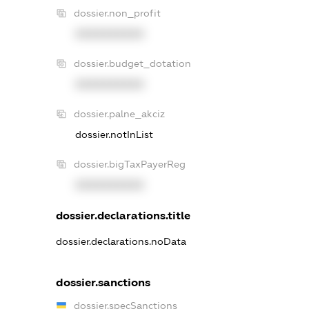
dossier.non_profit
XXXXXXXXXX
dossier.budget_dotation
XXXXXXXXXX
dossier.palne_akciz
dossier.notInList
dossier.bigTaxPayerReg
XXXXXXXXXX
dossier.declarations.title
dossier.declarations.noData
dossier.sanctions
dossier.specSanctions