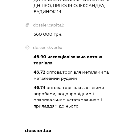
ДНІПРО, ПР.ПОЛЯ ОЛЕКСАНДРА,
БУДИНОК 14
dossier.capital:
560 000 грн.
dossier.kveds:
46.90
неспеціалізована оптова
торгівля
46.72
оптова торгівля металами та
металевими рудами
46.74
оптова торгівля залізними
виробами, водопровідним і
опалювальним устаткованням і
приладдям до нього
dossier.tax