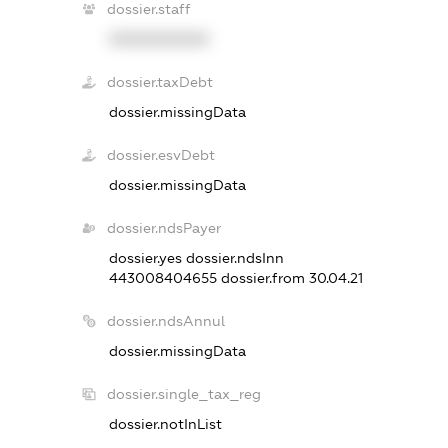
dossier.staff
XXXXXXXXXX
dossier.taxDebt
dossier.missingData
dossier.esvDebt
dossier.missingData
dossier.ndsPayer
dossier.yes
dossier.ndsInn
443008404655
dossier.from 30.04.21
dossier.ndsAnnul
dossier.missingData
dossier.single_tax_reg
dossier.notInList