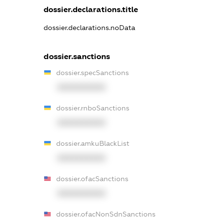
dossier.declarations.title
dossier.declarations.noData
dossier.sanctions
dossier.specSanctions
XXXXXXXXXX
dossier.rnboSanctions
XXXXXXXXXX
dossier.amkuBlackList
XXXXXXXXXX
dossier.ofacSanctions
XXXXXXXXXX
dossier.ofacNonSdnSanctions