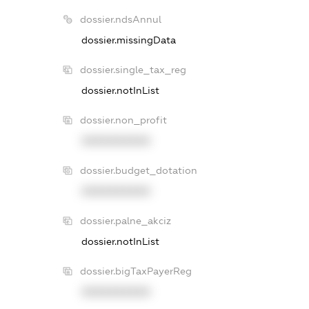
dossier.ndsAnnul
dossier.missingData
dossier.single_tax_reg
dossier.notInList
dossier.non_profit
XXXXXXXXXX
dossier.budget_dotation
XXXXXXXXXX
dossier.palne_akciz
dossier.notInList
dossier.bigTaxPayerReg
XXXXXXXXXX