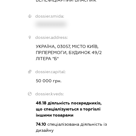
dossier.smida:
XXXXXXXXXX
dossier.address:
УКРАЇНА, 03057, МІСТО КИЇВ,
ПР.ПЕРЕМОГИ, БУДИНОК 49/2
ЛІТЕРА "Б"
dossier.capital:
50 000 грн.
dossier.kveds:
46.18
діяльність посередників,
що спеціалізуються в торгівлі
іншими товарами
74.10
спеціалізована діяльність із
дизайну