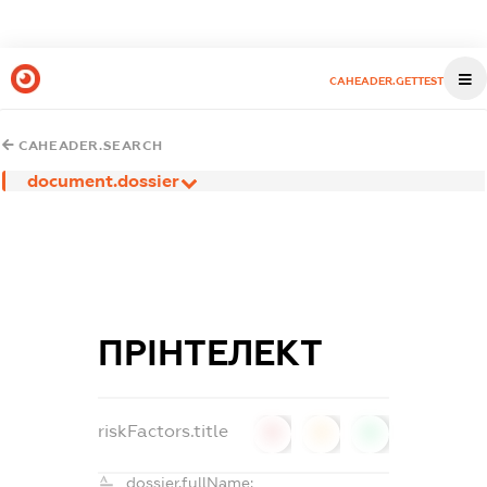
CAHEADER.GETTEST
CAHEADER.SEARCH
document.dossier
ПРІНТЕЛЕКТ
riskFactors.title
0
0
0
dossier.fullName: