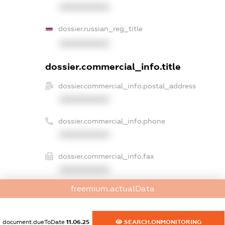
XXXXXXXXXX
dossier.russian_reg_title
XXXXXXXXXX
dossier.commercial_info.title
dossier.commercial_info.postal_address
XXXXXXXXXX
dossier.commercial_info.phone
XXXXXXXXXX
dossier.commercial_info.fax
XXXXXXXXXX
freemium.actualData
dossier.commercial_info.email
XXXXXXXXXX
document.dueToDate
11.06.25
SEARCH.ONMONITORING