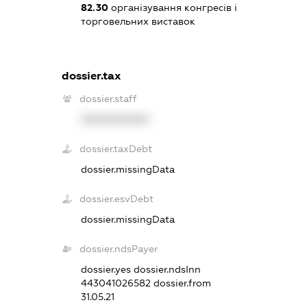
82.30
організування конгресів і
торговельних виставок
dossier.tax
dossier.staff
XXXXXXXXXX
dossier.taxDebt
dossier.missingData
dossier.esvDebt
dossier.missingData
dossier.ndsPayer
dossier.yes
dossier.ndsInn
443041026582
dossier.from
31.05.21