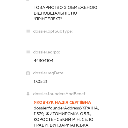
ТОВАРИСТВО З ОБМЕЖЕНОЮ
ВІДПОВІДАЛЬНІСТЮ
"ПРІНТЕЛЕКТ"
dossier.opfSubType:
-
dossier.edrpo:
44304104
dossier.regDate:
17.05.21
dossier.foundersAndBenef:
ЯКОВЧУК НАДІЯ СЕРГІЇВНА
dossier.founderAddress
УКРАЇНА,
11579, ЖИТОМИРСЬКА ОБЛ.,
КОРОСТЕНСЬКИЙ Р-Н, СЕЛО
ГРАБИ, ВУЛ.ЗАРІЧАНСЬКА,