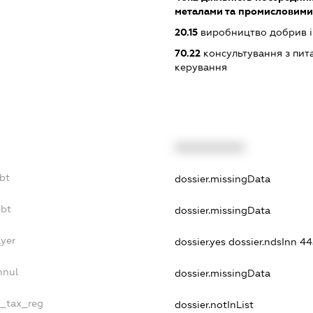
металами та промисловими
20.15
виробництво добрив і
70.22
консультування з пита
керування
XXXXXXXXXX
bt
dossier.missingData
ebt
dossier.missingData
ayer
dossier.yes
dossier.ndsInn 4
nnul
dossier.missingData
e_tax_reg
dossier.notInList