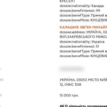
КРЕСЕНТ
dossier.nationality:
Канада
dossier.benefInterest:
49
dossier.benefType:
Прямий в
dossier.benefRole:
КІНЦЕВИ
КАЛАШНІК ЄВГЕН МИХАЙ
dossier.address:
УКРАЇНА, 02
ВУЛ.ЗАКРЕВСЬКОГО МИКОЛ
dossier.nationality:
Україна
dossier.benefInterest:
51
dossier.benefType:
Прямий в
dossier.benefRole:
КІНЦЕВИ
:
XXXXXXXXXX
ss:
УКРАЇНА, 03057, МІСТО КИ
12, ОФІС 308
l:
15 000 грн.
:
46.12
діяльність посередник