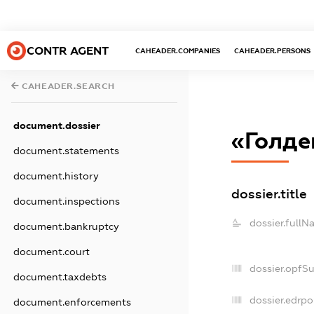
CONTR AGENT
CAHEADER.COMPANIES
CAHEADER.PERSONS
CAHEADER.SEARCH
document.dossier
«Голде
document.statements
document.history
dossier.title
document.inspections
dossier.fullN
document.bankruptcy
document.court
dossier.opfS
document.taxdebts
dossier.edrpo
document.enforcements