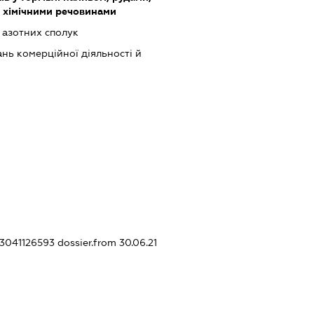
 хімічними речовинами
 азотних сполук
нь комерційної діяльності й
43041126593
dossier.from 30.06.21