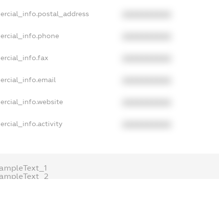
ercial_info.postal_address
XXXXXXXXXX
ercial_info.phone
XXXXXXXXXX
rcial_info.fax
XXXXXXXXXX
ercial_info.email
XXXXXXXXXX
ercial_info.website
XXXXXXXXXX
rcial_info.activity
XXXXXXXXXX
ampleText_1
xampleText_2
nonymousPerSearch2
DETAILS
FREEMIUM.REGISTER