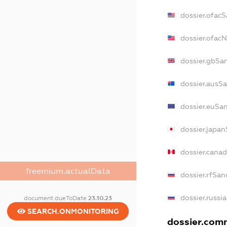
dossier.ofac
dossier.ofac
dossier.gbSa
dossier.ausS
dossier.euSa
dossier.japa
dossier.cana
freemium.actualData
dossier.rfSan
dossier.russi
document.dueToDate
23.10.23
SEARCH.ONMONITORING
dossier.comm