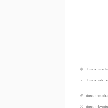
dossier.smida
dossier.addre
dossier.capita
dossier.kveds