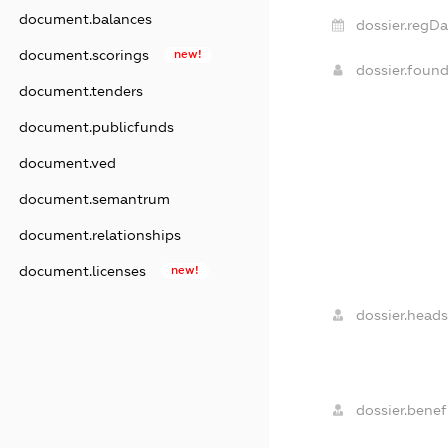
document.balances
dossier.regDa
document.scorings
new!
dossier.foun
document.tenders
document.publicfunds
document.ved
document.semantrum
document.relationships
document.licenses
new!
dossier.heads
dossier.benefi