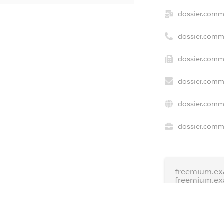
dossier.comm
dossier.comm
dossier.comme
dossier.comm
dossier.comm
dossier.comme
freemium.ex
freemium.e
freemium.a
FREEMIUM.