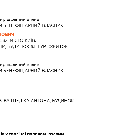
ирішальний вплив
Й БЕНЕФІЦІАРНИЙ ВЛАСНИК
ЛОВИЧ
232, МІСТО КИЇВ,
И, БУДИНОК 63, ГУРТОЖИТОК -
ирішальний вплив
Й БЕНЕФІЦІАРНИЙ ВЛАСНИК
ЇВ, ВУЛ.ЦЕДІКА АНТОНА, БУДИНОК
ів у торгівлі паливом, рудами,