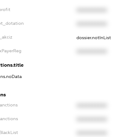
rofit
XXXXXXXXXX
et_dotation
XXXXXXXXXX
_akciz
dossier.notInList
axPayerReg
XXXXXXXXXX
tions.title
ions.noData
ons
Sanctions
XXXXXXXXXX
Sanctions
XXXXXXXXXX
BlackList
XXXXXXXXXX