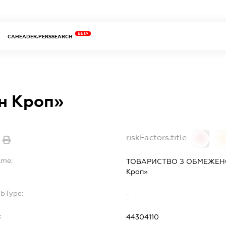
BETA
CAHEADER.PERSSEARCH
н Кроп»
riskFactors.title
0
ame:
ТОВАРИСТВО З ОБМЕЖЕНО
Кроп»
ubType:
-
:
44304110