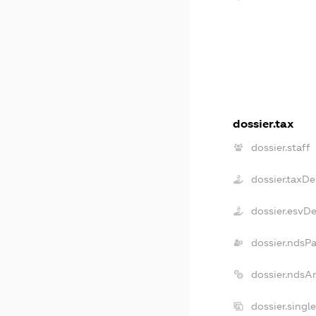
dossier.tax
dossier.staff
dossier.taxDe
dossier.esvD
dossier.ndsP
dossier.ndsA
dossier.singl