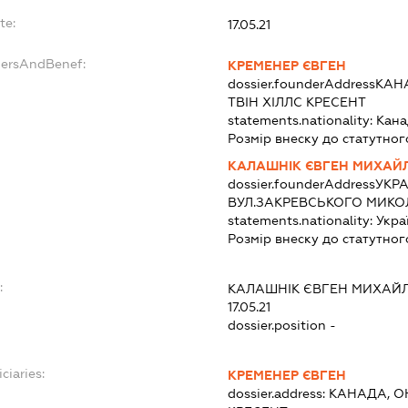
te:
17.05.21
dersAndBenef:
КРЕМЕНЕР ЄВГЕН
dossier.founderAddress
КАНА
ТВІН ХІЛЛС КРЕСЕНТ
statements.nationality:
Кана
Розмір внеску до статутног
КАЛАШНІК ЄВГЕН МИХАЙ
dossier.founderAddress
УКРА
ВУЛ.ЗАКРЕВСЬКОГО МИКОЛ
statements.nationality:
Укра
Розмір внеску до статутног
:
КАЛАШНІК ЄВГЕН МИХАЙ
17.05.21
dossier.position -
ciaries:
КРЕМЕНЕР ЄВГЕН
dossier.address:
КАНАДА, ОН