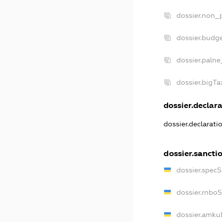
dossier.non_p
dossier.budg
dossier.palne
dossier.bigT
dossier.declara
dossier.declarat
dossier.sancti
dossier.spec
dossier.rnbo
dossier.amku