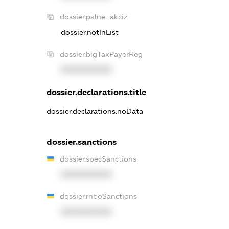
dossier.palne_akciz
dossier.notInList
dossier.bigTaxPayerReg
XXXXXXXXXX
dossier.declarations.title
dossier.declarations.noData
dossier.sanctions
dossier.specSanctions
XXXXXXXXXX
dossier.rnboSanctions
XXXXXXXXXX