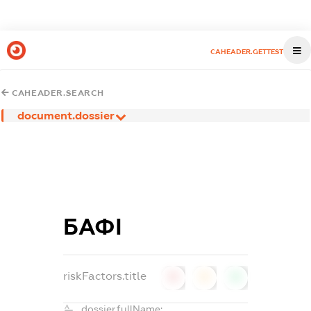
CAHEADER.GETTEST
CAHEADER.SEARCH
document.dossier
БАФІ
riskFactors.title
0
0
0
dossier.fullName: