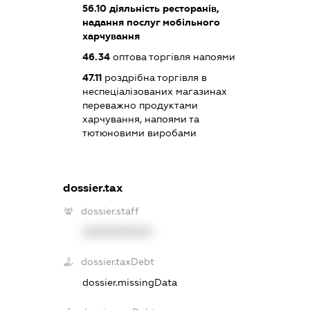
56.10
діяльність ресторанів,
надання послуг мобільного
харчування
46.34
оптова торгівля напоями
47.11
роздрібна торгівля в
неспеціалізованих магазинах
переважно продуктами
харчування, напоями та
тютюновими виробами
dossier.tax
dossier.staff
XXXXXXXXXX
dossier.taxDebt
dossier.missingData