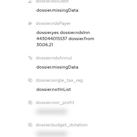
dossier.esvDebt
dossier.missingData
dossier.ndsPayer
dossier.yes
dossier.ndsInn
443044015537
dossier.from
30.06.21
dossier.ndsAnnul
dossier.missingData
dossier.single_tax_reg
dossier.notInList
dossier.non_profit
XXXXXXXXXX
dossier.budget_dotation
XXXXXXXXXX