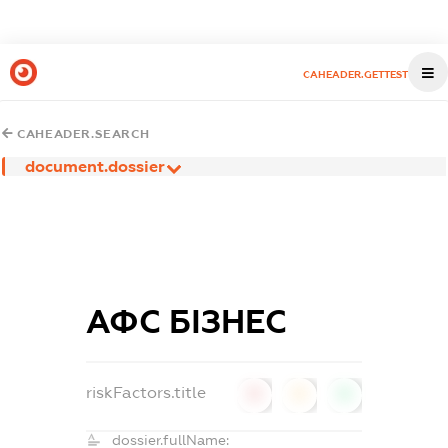
CAHEADER.GETTEST
CAHEADER.SEARCH
document.dossier
АФС БІЗНЕС
riskFactors.title
0
0
0
dossier.fullName: