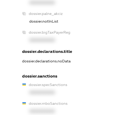
XXXXXXXXXX
dossier.palne_akciz
dossier.notInList
dossier.bigTaxPayerReg
XXXXXXXXXX
dossier.declarations.title
dossier.declarations.noData
dossier.sanctions
dossier.specSanctions
XXXXXXXXXX
dossier.rnboSanctions
XXXXXXXXXX