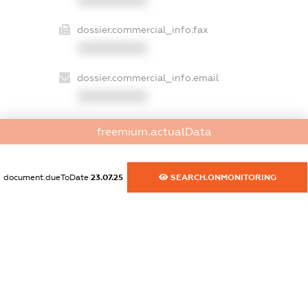
dossier.commercial_info.fax
XXXXXXXXXX
dossier.commercial_info.email
XXXXXXXXXX
dossier.commercial_info.website
freemium.actualData
XXXXXXXXXX
dossier.commercial_info.activity
document.dueToDate
23.07.25
SEARCH.ONMONITORING
XXXXXXXXXX
freemium.exampleText_1
freemium.exampleText_2
freemium.anonymousPerSearch2
FREEMIUM.DETAILS