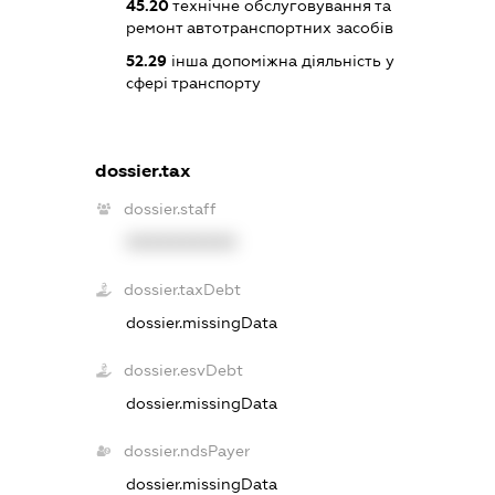
45.20
технічне обслуговування та
ремонт автотранспортних засобів
52.29
інша допоміжна діяльність у
сфері транспорту
dossier.tax
dossier.staff
XXXXXXXXXX
dossier.taxDebt
dossier.missingData
dossier.esvDebt
dossier.missingData
dossier.ndsPayer
dossier.missingData