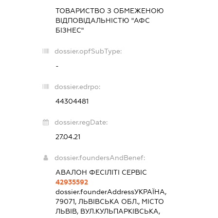
ТОВАРИСТВО З ОБМЕЖЕНОЮ
ВІДПОВІДАЛЬНІСТЮ "АФС
БІЗНЕС"
dossier.opfSubType:
-
dossier.edrpo:
44304481
dossier.regDate:
27.04.21
dossier.foundersAndBenef:
АВАЛОН ФЕСІЛІТІ СЕРВІС
42935592
dossier.founderAddress
УКРАЇНА,
79071, ЛЬВІВСЬКА ОБЛ., МІСТО
ЛЬВІВ, ВУЛ.КУЛЬПАРКІВСЬКА,