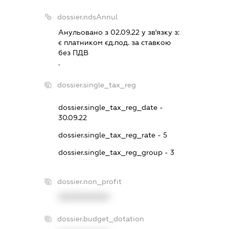
dossier.ndsAnnul
Анульовано з 02.09.22 у зв'язку з:
є платником єд.под. за ставкою
без ПДВ
.
dossier.single_tax_reg
dossier.single_tax_reg_date -
30.09.22
dossier.single_tax_reg_rate - 5
dossier.single_tax_reg_group - 3
dossier.non_profit
XXXXXXXXXX
dossier.budget_dotation