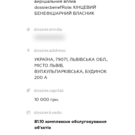
вирішальний вплив
dossier.benefRole:
КІНЦЕВИЙ
БЕНЕФІЦІАРНИЙ ВЛАСНИК
dossier.smida:
XXXXXXXXXX
dossier.address:
УКРАЇНА, 79071, ЛЬВІВСЬКА ОБЛ.,
МІСТО ЛЬВІВ,
ВУЛ.КУЛЬПАРКІВСЬКА, БУДИНОК
200 А
dossier.capital:
10 000 грн.
dossier.kveds:
81.10
комплексне обслуговування
об'єктів