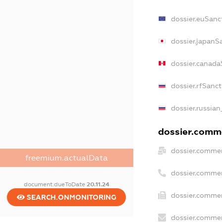
dossier.euSanc
dossier.japanS
dossier.canada
dossier.rfSanc
dossier.russian
dossier.comme
dossier.commer
freemium.actualData
dossier.commer
document.dueToDate
20.11.24
dossier.commer
SEARCH.ONMONITORING
dossier.commer