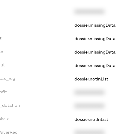
XXXXXXXXXX
t
dossier.missingData
t
dossier.missingData
er
dossier.missingData
nul
dossier.missingData
_tax_reg
dossier.notInList
ofit
XXXXXXXXXX
t_dotation
XXXXXXXXXX
akciz
dossier.notInList
PayerReg
XXXXXXXXXX