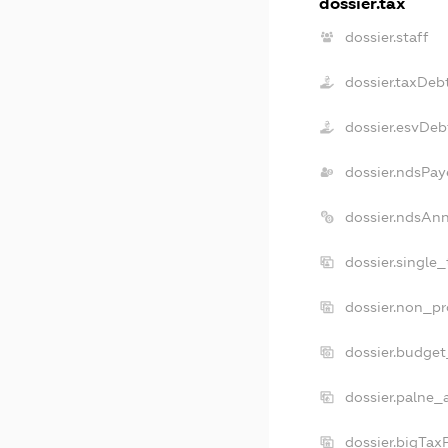
dossier.tax
dossier.staff
dossier.taxDeb
dossier.esvDeb
dossier.ndsPay
dossier.ndsAn
dossier.single
dossier.non_pr
dossier.budge
dossier.palne_
dossier.bigTax