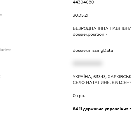
44304680
:
30.05.21
БЕЗРОДНА ІННА ПАВЛІВН
dossier.position -
aries:
dossier.missingData
XXXXXXXXXX
:
УКРАЇНА, 63343, ХАРКІВСЬ
СЕЛО НАТАЛИНЕ, ВУЛ.СЕНЧ
0 грн.
84.11
державне управління 