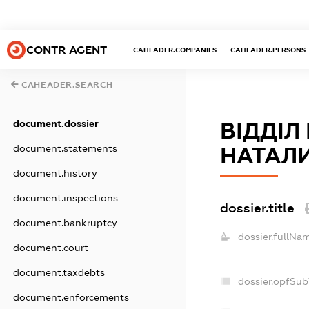
CONTR AGENT
CAHEADER.COMPANIES
CAHEADER.PERSONS
CAHEADER.SEARCH
document.dossier
ВІДДІЛ
document.statements
НАТАЛИ
document.history
document.inspections
dossier.title
document.bankruptcy
dossier.fullNa
document.court
document.taxdebts
dossier.opfSub
document.enforcements