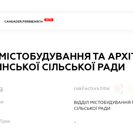
BETA
CAHEADER.PERSSEARCH
 МІСТОБУДУВАННЯ ТА АРХ
НСЬКОЇ СІЛЬСЬКОЇ РАДИ
riskFactors.title
0
0
me:
ВІДДІЛ МІСТОБУДУВАННЯ 
СІЛЬСЬКОЇ РАДИ
Type:
-