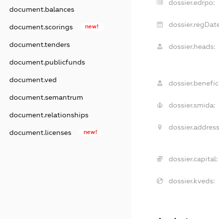
dossier.edrpo:
document.balances
dossier.regDate
document.scorings
new!
document.tenders
dossier.heads:
document.publicfunds
document.ved
dossier.benefici
document.semantrum
dossier.smida:
document.relationships
dossier.address
document.licenses
new!
dossier.capital:
dossier.kveds: