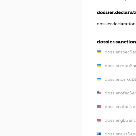
dossier.declarati
dossier.declaratio
dossier.sanction
dossier.specSa
dossier.rnboSa
dossier.amkuBl
dossier.ofacSa
dossier.ofacN
dossier.gbSanc
dossier.ausSan