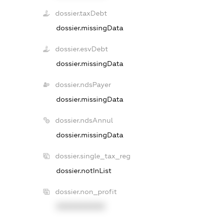
dossier.taxDebt
dossier.missingData
dossier.esvDebt
dossier.missingData
dossier.ndsPayer
dossier.missingData
dossier.ndsAnnul
dossier.missingData
dossier.single_tax_reg
dossier.notInList
dossier.non_profit
XXXXXXXXXX