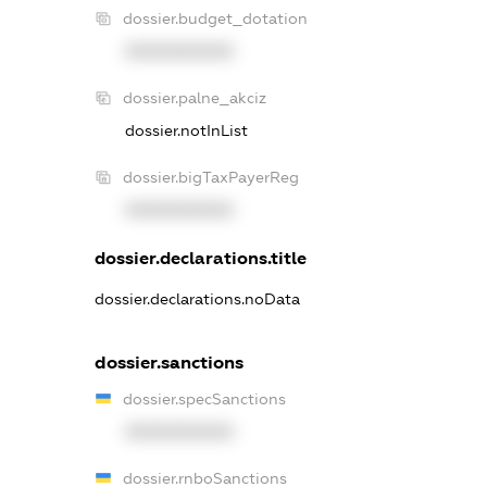
dossier.budget_dotation
XXXXXXXXXX
dossier.palne_akciz
dossier.notInList
dossier.bigTaxPayerReg
XXXXXXXXXX
dossier.declarations.title
dossier.declarations.noData
dossier.sanctions
dossier.specSanctions
XXXXXXXXXX
dossier.rnboSanctions