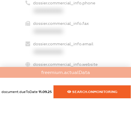
dossier.commercial_info.phone
XXXXXXXXXX
dossier.commercial_info.fax
XXXXXXXXXX
dossier.commercial_info.email
XXXXXXXXXX
dossier.commercial_info.website
freemium.actualData
XXXXXXXXXX
dossier.commercial_info.activity
document.dueToDate
11.09.25
SEARCH.ONMONITORING
XXXXXXXXXX
freemium.exampleText_1
freemium.exampleText_2
freemium.anonymousPerSearch2