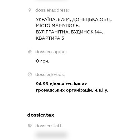
dossier.address:
УКРАЇНА, 87514, ДОНЕЦЬКА ОБЛ.,
МІСТО МАРІУПОЛЬ,
ВУЛ.ГРАНІТНА, БУДИНОК 144,
КВАРТИРА 5
dossier.capital:
0 грн.
dossier.kveds:
94.99
діяльність інших
громадських організацій, н.в.і.у.
dossier.tax
dossier.staff
XXXXXXXXXX