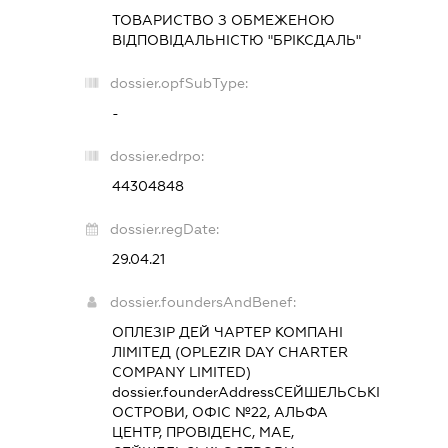
ТОВАРИСТВО З ОБМЕЖЕНОЮ
ВІДПОВІДАЛЬНІСТЮ "БРІКСДАЛЬ"
dossier.opfSubType:
-
dossier.edrpo:
44304848
dossier.regDate:
29.04.21
dossier.foundersAndBenef:
ОПЛЕЗІР ДЕЙ ЧАРТЕР КОМПАНІ
ЛІМІТЕД (OPLEZIR DAY CHARTER
COMPANY LIMITED)
dossier.founderAddress
СЕЙШЕЛЬСЬКІ
ОСТРОВИ, ОФІС №22, АЛЬФА
ЦЕНТР, ПРОВІДЕНС, МАЕ,