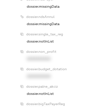
dossier.missingData
dossier.ndsAnnul
dossier.missingData
dossier.single_tax_reg
dossier.notInList
dossier.non_profit
XXXXXXXXXX
dossier.budget_dotation
XXXXXXXXXX
dossier.palne_akciz
dossier.notInList
dossier.bigTaxPayerReg