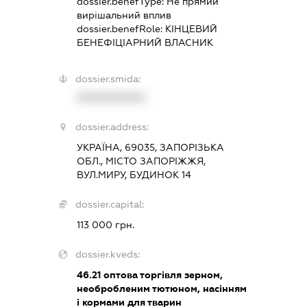
dossier.benefType:
Не прямий
вирішальний вплив
dossier.benefRole:
КІНЦЕВИЙ
БЕНЕФІЦІАРНИЙ ВЛАСНИК
dossier.smida:
XXXXXXXXXX
dossier.address:
УКРАЇНА, 69035, ЗАПОРІЗЬКА
ОБЛ., МІСТО ЗАПОРІЖЖЯ,
ВУЛ.МИРУ, БУДИНОК 14
dossier.capital:
113 000 грн.
dossier.kveds:
46.21
оптова торгівля зерном,
необробленим тютюном, насінням
і кормами для тварин