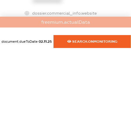
XXXXXXXXXX
dossier.commercial_info.website
XXXXXXXXXX
freemium.actualData
dossier.commercial_info.activity
XXXXXXXXXX
document.dueToDate
02.11.25
SEARCH.ONMONITORING
freemium.exampleText_1
freemium.exampleText_2
freemium.anonymousPerSearch2
FREEMIUM.DETAILS
FREEMIUM.REGISTER