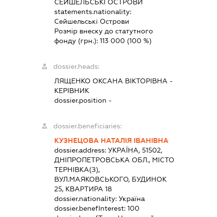
СЕЙШЕЛЬСЬКІ ОСТРОВИ
statements.nationality:
Сейшельські Острови
Розмір внеску до статутного
фонду (грн.):
113 000
(100 %)
dossier.heads:
ЛЯЩЕНКО ОКСАНА ВІКТОРІВНА
-
КЕРІВНИК
dossier.position -
dossier.beneficiaries:
КУЗНЕЦОВА НАТАЛІЯ ІВАНІВНА
dossier.address:
УКРАЇНА, 51502,
ДНІПРОПЕТРОВСЬКА ОБЛ., МІСТО
ТЕРНІВКА(З),
ВУЛ.МАЯКОВСЬКОГО, БУДИНОК
25, КВАРТИРА 18
dossier.nationality:
Україна
dossier.benefInterest:
100