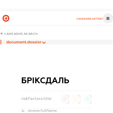
CAHEADER.GETTEST
CAHEADER.SEARCH
document.dossier
БРІКСДАЛЬ
riskFactors.title
0
0
0
dossier.fullName: