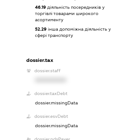
46.19
діяльність посередників у
торгівлі товарами широкого
асортименту
52.29
інша допоміжна діяльність у
сфері транспорту
dossier.tax
dossier.staff
XXXXXXXXXX
dossier.taxDebt
dossier.missingData
dossier.esvDebt
dossier.missingData
dossier.ndsPayer