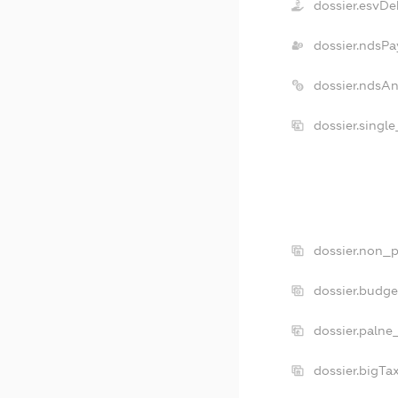
dossier.esvDe
dossier.ndsPa
dossier.ndsA
dossier.singl
dossier.non_p
dossier.budg
dossier.palne
dossier.bigT