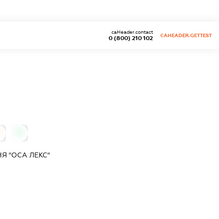
caHeader.contact
CAHEADER.GETTEST
0 (800) 210 102
0
0
Я "ОСА ЛЕКС"