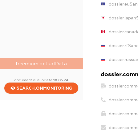
dossier.euSan
dossier.japan
dossier.canad
dossier.rfSan
dossier.russia
freemium.actualData
dossier.comme
document.dueToDate
18.05.24
dossier.comme
SEARCH.ONMONITORING
dossier.comm
dossier.comme
dossier.comme