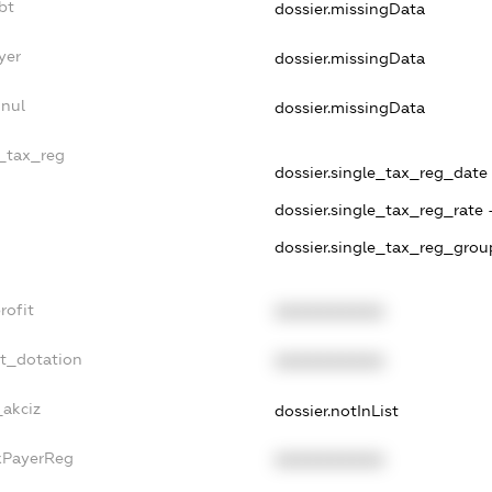
bt
dossier.missingData
yer
dossier.missingData
nnul
dossier.missingData
e_tax_reg
dossier.single_tax_reg_date 
dossier.single_tax_reg_rate 
dossier.single_tax_reg_grou
rofit
XXXXXXXXXX
et_dotation
XXXXXXXXXX
_akciz
dossier.notInList
axPayerReg
XXXXXXXXXX