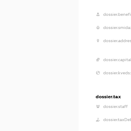
dossier.benefi
dossier.smida:
dossier.addres
dossier.capital
dossier.kveds:
dossier.tax
dossier.staff
dossier.taxDe