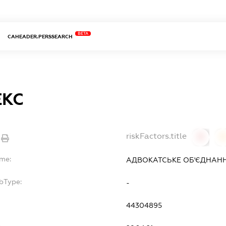
BETA
CAHEADER.PERSSEARCH
ЕКС
riskFactors.title
0
ame:
АДВОКАТСЬКЕ ОБ'ЄДНАНН
bType:
-
44304895