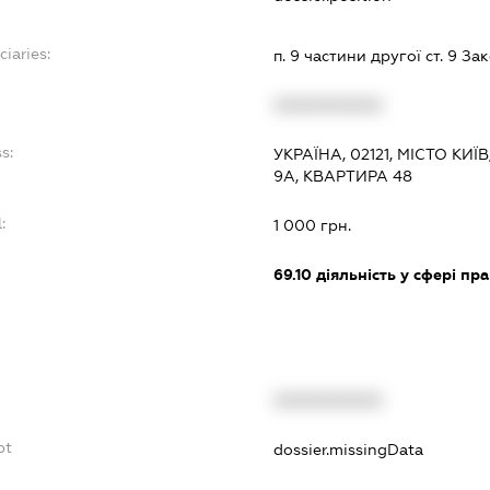
ciaries:
п. 9 частини другої ст. 9 З
XXXXXXXXXX
s:
УКРАЇНА, 02121, МІСТО К
9А, КВАРТИРА 48
:
1 000 грн.
69.10
діяльність у сфері пр
XXXXXXXXXX
bt
dossier.missingData