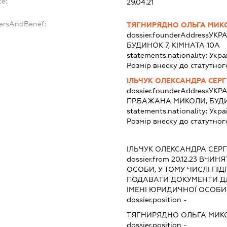
te:
29.04.21
dersAndBenef:
ТЯГНИРЯДНО ОЛЬГА МИК
dossier.founderAddress
УКРА
БУДИНОК 7, КІМНАТА 10А
statements.nationality:
Укра
Розмір внеску до статутног
ІЛЬЧУК ОЛЕКСАНДРА СЕРГ
dossier.founderAddress
УКРА
ПР.БАЖАНА МИКОЛИ, БУДИ
statements.nationality:
Укра
Розмір внеску до статутног
ІЛЬЧУК ОЛЕКСАНДРА СЕРГ
dossier.from 20.12.23
ВЧИНЯТ
ОСОБИ, У ТОМУ ЧИСЛІ ПІ
ПОДАВАТИ ДОКУМЕНТИ ДЛ
ІМЕНІ ЮРИДИЧНОЇ ОСОБИ
dossier.position -
ТЯГНИРЯДНО ОЛЬГА МИК
dossier.position -