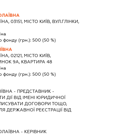
ОЛАЇВНА
ЇНА, 03151, МІСТО КИЇВ, ВУЛ.ГЛІНКИ,
їна
о фонду (грн.):
500
(50 %)
ІЇВНА
ЇНА, 02121, МІСТО КИЇВ,
НОК 9А, КВАРТИРА 48
їна
о фонду (грн.):
500
(50 %)
ІЇВНА
-
ПРЕДСТАВНИК
-
И ДІЇ ВІД ІМЕНІ ЮРИДИЧНОЇ
ДПИСУВАТИ ДОГОВОРИ ТОЩО,
Я ДЕРЖАВНОЇ РЕЄСТРАЦІЇ ВІД
ОЛАЇВНА
-
КЕРІВНИК