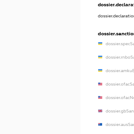
dossier.declarat
dossier.declarati
dossier.sanctio
dossier.specS
dossier.rnboS
dossier.amkuB
dossier.ofacS
dossier.ofac
dossier.gbSan
dossier.ausSa