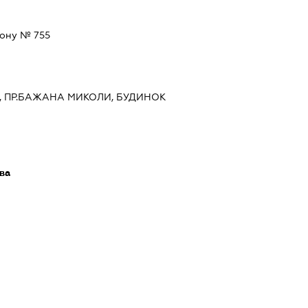
акону № 755
ИЇВ, ПР.БАЖАНА МИКОЛИ, БУДИНОК
ава