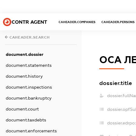
CONTR AGENT
CAHEADER.COMPANIES
CAHEADER.PERSONS
CAHEADER.SEARCH
document.dossier
ОСА Л
document.statements
document.history
dossier.title
document.inspections
dossier.fullN
document.bankruptcy
document.court
dossier.opfSu
document.taxdebts
dossier.edrpo:
document.enforcements