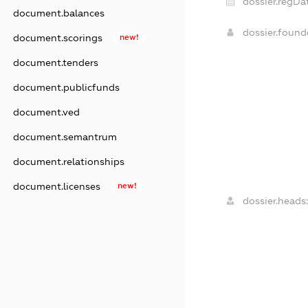
dossier.regDa
document.balances
dossier.foun
document.scorings
new!
document.tenders
document.publicfunds
document.ved
document.semantrum
document.relationships
document.licenses
new!
dossier.heads: