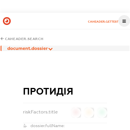
CAHEADER.GETTEST
CAHEADER.SEARCH
document.dossier
ПРОТИДІЯ
riskFactors.title
0
0
0
dossier.fullName: