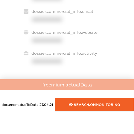
dossier.commercial_info.email
XXXXXXXXXX
dossier.commercial_info.website
XXXXXXXXXX
dossier.commercial_info.activity
XXXXXXXXXX
freemium.actualData
freemium.exampleText_1
freemium.exampleText_2
freemium.anonymousPerSearch2
document.dueToDate
27.04.21
SEARCH.ONMONITORING
FREEMIUM.DETAILS
FREEMIUM.REGISTER