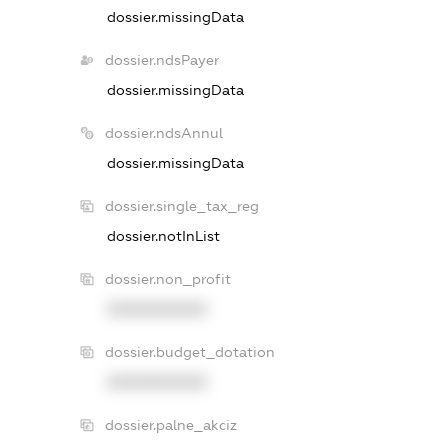
dossier.missingData
dossier.ndsPayer
dossier.missingData
dossier.ndsAnnul
dossier.missingData
dossier.single_tax_reg
dossier.notInList
dossier.non_profit
XXXXXXXXXX
dossier.budget_dotation
XXXXXXXXXX
dossier.palne_akciz