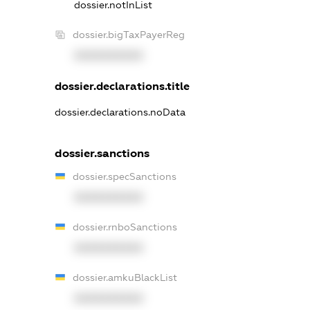
dossier.notInList
dossier.bigTaxPayerReg
XXXXXXXXXX
dossier.declarations.title
dossier.declarations.noData
dossier.sanctions
dossier.specSanctions
XXXXXXXXXX
dossier.rnboSanctions
XXXXXXXXXX
dossier.amkuBlackList
XXXXXXXXXX