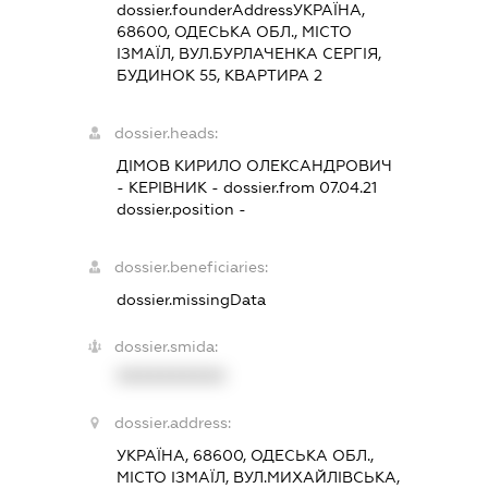
dossier.founderAddress
УКРАЇНА,
68600, ОДЕСЬКА ОБЛ., МІСТО
ІЗМАЇЛ, ВУЛ.БУРЛАЧЕНКА СЕРГІЯ,
БУДИНОК 55, КВАРТИРА 2
dossier.heads:
ДІМОВ КИРИЛО ОЛЕКСАНДРОВИЧ
-
КЕРІВНИК
- dossier.from 07.04.21
dossier.position -
dossier.beneficiaries:
dossier.missingData
dossier.smida:
XXXXXXXXXX
dossier.address:
УКРАЇНА, 68600, ОДЕСЬКА ОБЛ.,
МІСТО ІЗМАЇЛ, ВУЛ.МИХАЙЛІВСЬКА,