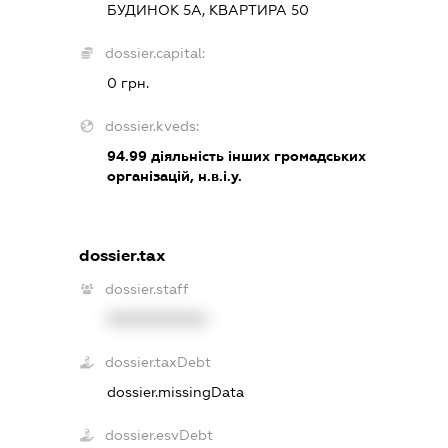
БУДИНОК 5А, КВАРТИРА 50
dossier.capital:
0 грн.
dossier.kveds:
94.99
діяльність інших громадських
організацій, н.в.і.у.
dossier.tax
dossier.staff
XXXXXXXXXX
dossier.taxDebt
dossier.missingData
dossier.esvDebt