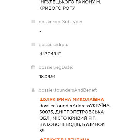
ІНГУЛЕЦЬКОГО РАЙОНУ М.
КРИВОГО РОГУ
dossier.opfSubType:
-
dossier.edrpo:
44304942
dossier.regDate:
18.09.91
dossier.foundersAndBenef:
ШУЛЯК ІРИНА МИКОЛАЇВНА
dossier.founderAddress
УКРАЇНА,
50073, ДНІПРОПЕТРОВСЬКА
ОБЛ., МІСТО КРИВИЙ РІГ,
ВУЛ.ОВОЧЕВОДІВ, БУДИНОК
39
ФЕЛЮСТ ВАЛЕНТИНА