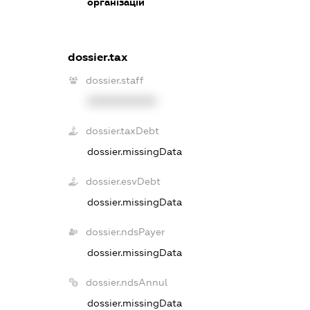
організацій
dossier.tax
dossier.staff
XXXXXXXXXX
dossier.taxDebt
dossier.missingData
dossier.esvDebt
dossier.missingData
dossier.ndsPayer
dossier.missingData
dossier.ndsAnnul
dossier.missingData