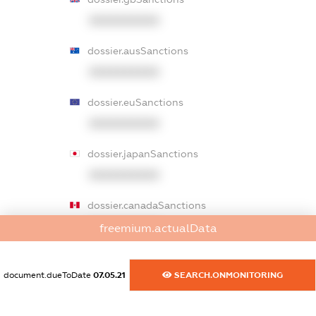
XXXXXXXXXX
dossier.ausSanctions
XXXXXXXXXX
dossier.euSanctions
XXXXXXXXXX
dossier.japanSanctions
XXXXXXXXXX
dossier.canadaSanctions
XXXXXXXXXX
freemium.actualData
dossier.rfSanctions
document.dueToDate
07.05.21
SEARCH.ONMONITORING
XXXXXXXXXX
dossier.russian_reg_title