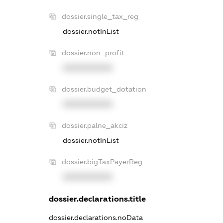
dossier.single_tax_reg
dossier.notInList
dossier.non_profit
XXXXXXXXXX
dossier.budget_dotation
XXXXXXXXXX
dossier.palne_akciz
dossier.notInList
dossier.bigTaxPayerReg
XXXXXXXXXX
dossier.declarations.title
dossier.declarations.noData