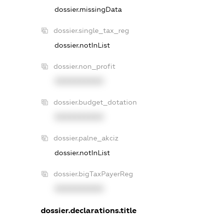
dossier.missingData
dossier.single_tax_reg
dossier.notInList
dossier.non_profit
XXXXXXXXXX
dossier.budget_dotation
XXXXXXXXXX
dossier.palne_akciz
dossier.notInList
dossier.bigTaxPayerReg
XXXXXXXXXX
dossier.declarations.title