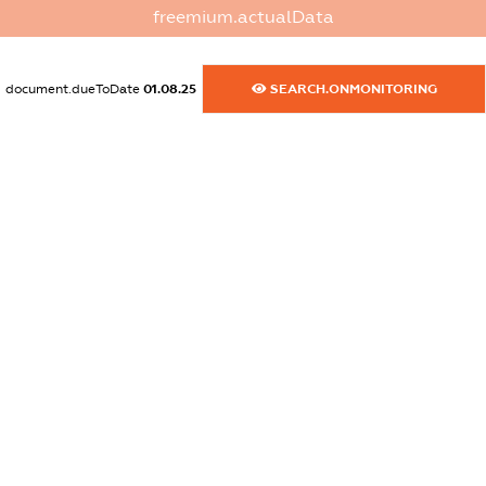
freemium.actualData
dossier.commercial_info.activity
XXXXXXXXXX
document.dueToDate
01.08.25
SEARCH.ONMONITORING
freemium.exampleText_1
freemium.exampleText_2
freemium.anonymousPerSearch2
FREEMIUM.DETAILS
FREEMIUM.REGISTER