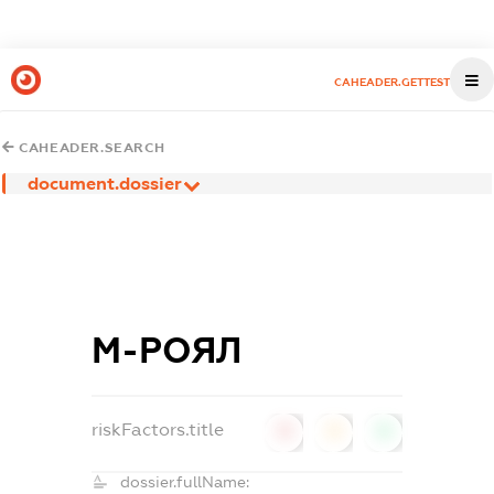
CAHEADER.GETTEST
CAHEADER.SEARCH
document.dossier
М-РОЯЛ
riskFactors.title
0
0
0
dossier.fullName: