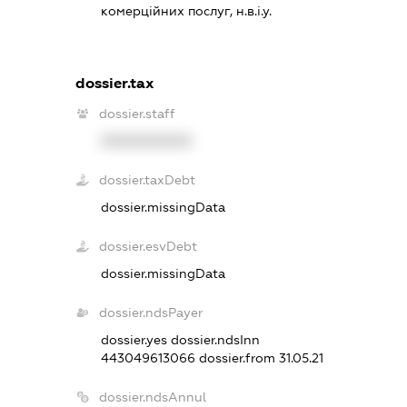
комерційних послуг, н.в.і.у.
dossier.tax
dossier.staff
XXXXXXXXXX
dossier.taxDebt
dossier.missingData
dossier.esvDebt
dossier.missingData
dossier.ndsPayer
dossier.yes
dossier.ndsInn
443049613066
dossier.from 31.05.21
dossier.ndsAnnul