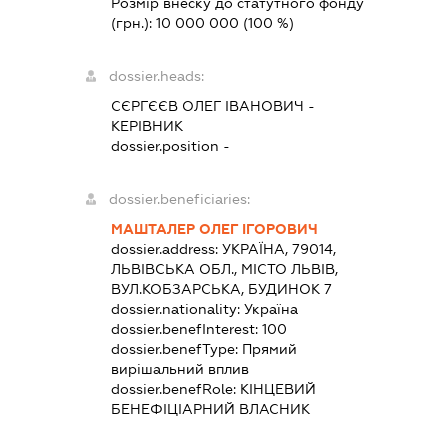
Розмір внеску до статутного фонду
(грн.):
10 000 000
(100 %)
dossier.heads:
СЄРГЄЄВ ОЛЕГ ІВАНОВИЧ
-
КЕРІВНИК
dossier.position -
dossier.beneficiaries:
МАШТАЛЕР ОЛЕГ ІГОРОВИЧ
dossier.address:
УКРАЇНА, 79014,
ЛЬВІВСЬКА ОБЛ., МІСТО ЛЬВІВ,
ВУЛ.КОБЗАРСЬКА, БУДИНОК 7
dossier.nationality:
Україна
dossier.benefInterest:
100
dossier.benefType:
Прямий
вирішальний вплив
dossier.benefRole:
КІНЦЕВИЙ
БЕНЕФІЦІАРНИЙ ВЛАСНИК