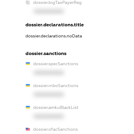
dossier.bigTaxPayerReg
XXXXXXXXXX
dossier.declarations.title
dossier.declarations.noData
dossier.sanctions
dossier.specSanctions
XXXXXXXXXX
dossier.rnboSanctions
XXXXXXXXXX
dossier.amkuBlackList
XXXXXXXXXX
dossier.ofacSanctions