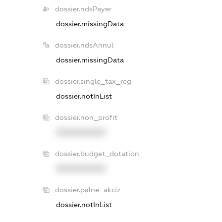
dossier.ndsPayer
dossier.missingData
dossier.ndsAnnul
dossier.missingData
dossier.single_tax_reg
dossier.notInList
dossier.non_profit
XXXXXXXXXX
dossier.budget_dotation
XXXXXXXXXX
dossier.palne_akciz
dossier.notInList