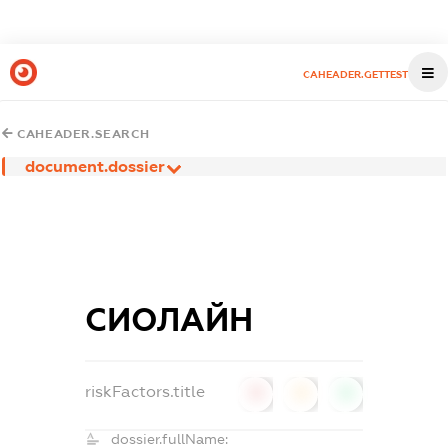
CAHEADER.GETTEST
CAHEADER.SEARCH
document.dossier
СИОЛАЙН
riskFactors.title
0
0
0
dossier.fullName: