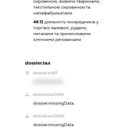
сировиною, живими тваринами,
текстильною сировиною та
напівфабрикатами
46.12
діяльність посередників у
торгівлі паливом, рудами,
металами та промисловими
хімічними речовинами
dossier.tax
dossier.staff
XXXXXXXXXX
dossier.taxDebt
dossier.missingData
dossier.esvDebt
dossier.missingData