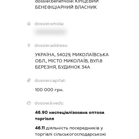
dossier.benefRole:
КІНЦЕВИЙ
БЕНЕФІЦІАРНИЙ ВЛАСНИК
dossier.smida:
XXXXXXXXXX
dossier.address:
УКРАЇНА, 54029, МИКОЛАЇВСЬКА
ОБЛ., МІСТО МИКОЛАЇВ, ВУЛ.8
БЕРЕЗНЯ, БУДИНОК 34А
dossier.capital:
100 000 грн.
dossier.kveds:
46.90
неспеціалізована оптова
торгівля
46.11
діяльність посередників у
торгівлі сільськогосподарською