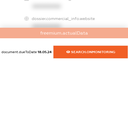
XXXXXXXXXX
dossier.commercial_info.website
XXXXXXXXXX
freemium.actualData
dossier.commercial_info.activity
XXXXXXXXXX
document.dueToDate
18.05.24
SEARCH.ONMONITORING
freemium.exampleText_1
freemium.exampleText_2
freemium.anonymousPerSearch2
FREEMIUM.DETAILS
FREEMIUM.REGISTER