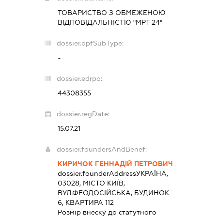
ТОВАРИСТВО З ОБМЕЖЕНОЮ
ВІДПОВІДАЛЬНІСТЮ "МРТ 24"
dossier.opfSubType:
-
dossier.edrpo:
44308355
dossier.regDate:
15.07.21
dossier.foundersAndBenef:
КИРИЧОК ГЕННАДІЙ ПЕТРОВИЧ
dossier.founderAddress
УКРАЇНА,
03028, МІСТО КИЇВ,
ВУЛ.ФЕОДОСІЙСЬКА, БУДИНОК
6, КВАРТИРА 112
Розмір внеску до статутного