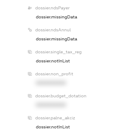
dossier.ndsPayer
dossier.missingData
dossier.ndsAnnul
dossier.missingData
dossier.single_tax_reg
dossier.notInList
dossier.non_profit
XXXXXXXXXX
dossier.budget_dotation
XXXXXXXXXX
dossier.palne_akciz
dossier.notInList