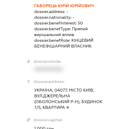
ГАБОРЕЦЬ ЮРІЙ ЮРІЙОВИЧ
dossier.address:
-
dossier.nationality:
-
dossier.benefInterest:
50
dossier.benefType:
Прямий
вирішальний вплив
dossier.benefRole:
КІНЦЕВИЙ
БЕНЕФІЦІАРНИЙ ВЛАСНИК
dossier.smida:
XXXXXXXXXX
dossier.address:
УКРАЇНА, 04077, МІСТО КИЇВ,
ВУЛ.ДЖЕРЕЛЬНА
(ОБОЛОНСЬКИЙ Р-Н), БУДИНОК
7/5, КВАРТИРА 4
dossier.capital:
1 000 грн.