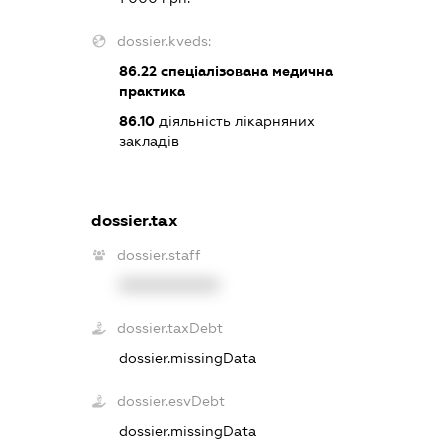
dossier.kveds:
86.22
спеціалізована медична
практика
86.10
діяльність лікарняних
закладів
dossier.tax
dossier.staff
XXXXXXXXXX
dossier.taxDebt
dossier.missingData
dossier.esvDebt
dossier.missingData