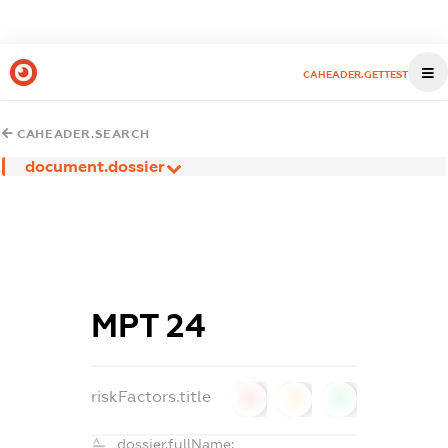
CAHEADER.GETTEST
CAHEADER.SEARCH
document.dossier
МРТ 24
riskFactors.title
0
0
0
dossier.fullName: