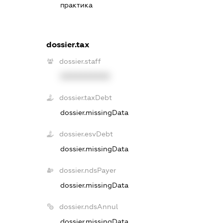
практика
dossier.tax
dossier.staff
XXXXXXXXXX
dossier.taxDebt
dossier.missingData
dossier.esvDebt
dossier.missingData
dossier.ndsPayer
dossier.missingData
dossier.ndsAnnul
dossier.missingData