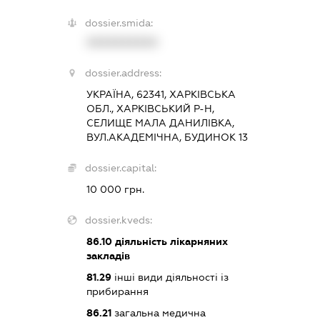
dossier.smida:
XXXXXXXXXX
dossier.address:
УКРАЇНА, 62341, ХАРКІВСЬКА
ОБЛ., ХАРКІВСЬКИЙ Р-Н,
СЕЛИЩЕ МАЛА ДАНИЛІВКА,
ВУЛ.АКАДЕМІЧНА, БУДИНОК 13
dossier.capital:
10 000 грн.
dossier.kveds:
86.10
діяльність лікарняних
закладів
81.29
інші види діяльності із
прибирання
86.21
загальна медична