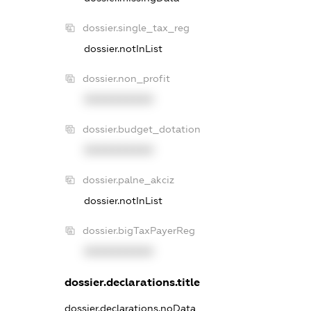
dossier.single_tax_reg
dossier.notInList
dossier.non_profit
XXXXXXXXXX
dossier.budget_dotation
XXXXXXXXXX
dossier.palne_akciz
dossier.notInList
dossier.bigTaxPayerReg
XXXXXXXXXX
dossier.declarations.title
dossier.declarations.noData