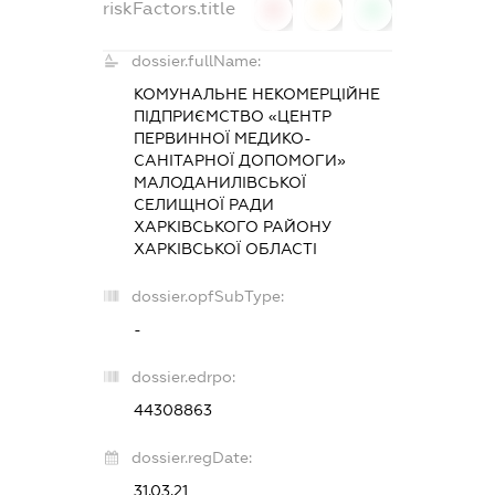
riskFactors.title
0
0
0
dossier.fullName:
КОМУНАЛЬНЕ НЕКОМЕРЦІЙНЕ
ПІДПРИЄМСТВО «ЦЕНТР
ПЕРВИННОЇ МЕДИКО-
САНІТАРНОЇ ДОПОМОГИ»
МАЛОДАНИЛІВСЬКОЇ
СЕЛИЩНОЇ РАДИ
ХАРКІВСЬКОГО РАЙОНУ
ХАРКІВСЬКОЇ ОБЛАСТІ
dossier.opfSubType:
-
dossier.edrpo:
44308863
dossier.regDate:
31.03.21