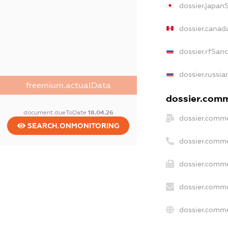
dossier.japan
dossier.canad
dossier.rfSan
dossier.russia
freemium.actualData
dossier.comme
document.dueToDate
18.04.26
dossier.comme
SEARCH.ONMONITORING
dossier.comme
dossier.comme
dossier.comme
dossier.comme