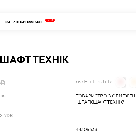
BETA
CAHEADER.PERSSEARCH
ШАФТ ТЕХНІК
riskFactors.title
0
ame:
ТОВАРИСТВО З ОБМЕЖЕН
"ШТАРКШАФТ ТЕХНІК"
bType:
-
44309338