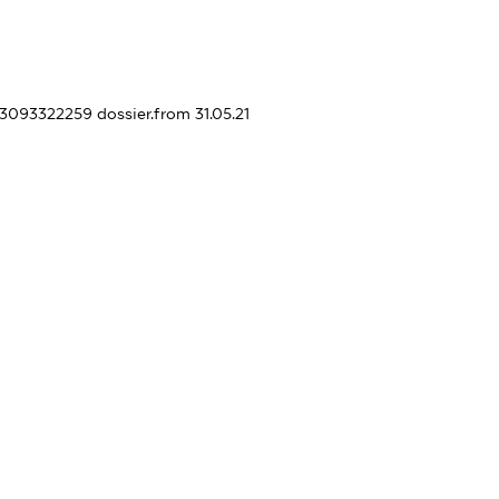
443093322259
dossier.from 31.05.21