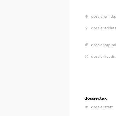
dossier.smida:
dossier.addres
dossier.capital
dossier.kveds:
dossier.tax
dossier.staff