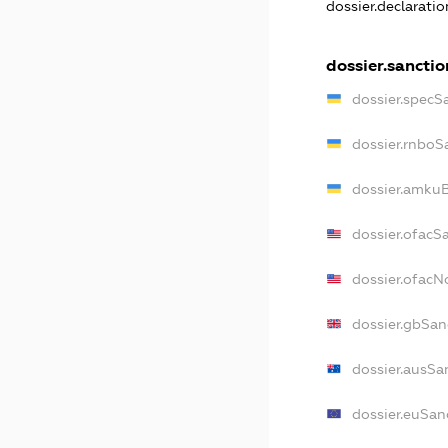
dossier.declarati
dossier.sanctio
dossier.specS
dossier.rnboS
dossier.amkuB
dossier.ofacS
dossier.ofac
dossier.gbSan
dossier.ausSa
dossier.euSan