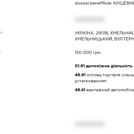
dossier.benefRole:
КІНЦЕВИ
XXXXXXXXXX
s:
УКРАЇНА, 29018, ХМЕЛЬНИ
ХМЕЛЬНИЦЬКИЙ, ВУЛ.ТЕРН
:
150 000 грн.
01.61
допоміжна діяльність 
46.61
оптова торгівля сіль
устаткованням
49.41
вантажний автомобіль
XXXXXXXXXX