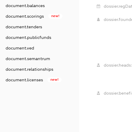
document.balances
dossier.regDat
document.scorings
new!
dossier.foun
document.tenders
document.publicfunds
document.ved
document.semantrum
dossier.heads:
document.relationships
document.licenses
new!
dossier.benefi