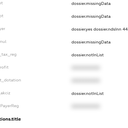
bt
dossier.missingData
bt
dossier.missingData
yer
dossier.yes
dossier.ndsInn 
nul
dossier.missingData
e_tax_reg
dossier.notInList
rofit
XXXXXXXXXX
t_dotation
XXXXXXXXXX
_akciz
dossier.notInList
xPayerReg
XXXXXXXXXX
ions.title