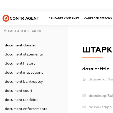
CONTR AGENT
CAHEADER.COMPANIES
CAHEADER.PERSONS
CAHEADER.SEARCH
document.dossier
ШТАРК
document.statements
document.history
dossier.title
document.inspections
dossier.fullN
document.bankruptcy
document.court
dossier.opfSu
document.taxdebts
dossier.edrpo:
document.enforcements