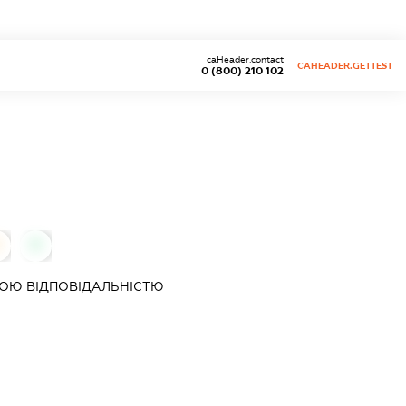
caHeader.contact
CAHEADER.GETTEST
0 (800) 210 102
0
0
ОЮ ВІДПОВІДАЛЬНІСТЮ