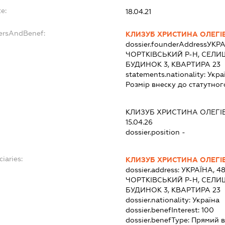
e:
18.04.21
dersAndBenef:
КЛИЗУБ ХРИСТИНА ОЛЕГІ
dossier.founderAddress
УКРА
ЧОРТКІВСЬКИЙ Р-Н, СЕЛИ
БУДИНОК 3, КВАРТИРА 23
statements.nationality:
Укра
Розмір внеску до статутног
КЛИЗУБ ХРИСТИНА ОЛЕГІ
15.04.26
dossier.position -
ciaries:
КЛИЗУБ ХРИСТИНА ОЛЕГІ
dossier.address:
УКРАЇНА, 4
ЧОРТКІВСЬКИЙ Р-Н, СЕЛИ
БУДИНОК 3, КВАРТИРА 23
dossier.nationality:
Україна
dossier.benefInterest:
100
dossier.benefType:
Прямий в