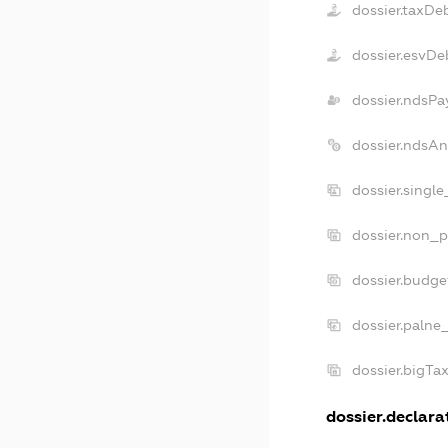
dossier.taxDe
dossier.esvDe
dossier.ndsPa
dossier.ndsAn
dossier.singl
dossier.non_p
dossier.budge
dossier.palne
dossier.bigTa
dossier.declarat