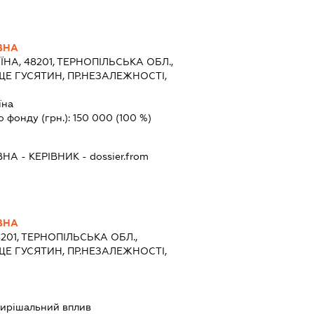
ВНА
ЇНА, 48201, ТЕРНОПІЛЬСЬКА ОБЛ.,
ЩЕ ГУСЯТИН, ПР.НЕЗАЛЕЖНОСТІ,
їна
о фонду (грн.):
150 000
(100 %)
ВНА
-
КЕРІВНИК
- dossier.from
ВНА
8201, ТЕРНОПІЛЬСЬКА ОБЛ.,
ЩЕ ГУСЯТИН, ПР.НЕЗАЛЕЖНОСТІ,
ирішальний вплив