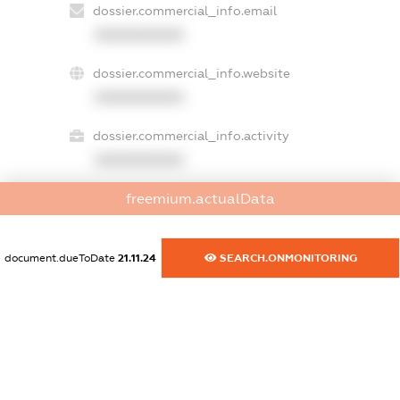
dossier.commercial_info.email
XXXXXXXXXX
dossier.commercial_info.website
XXXXXXXXXX
dossier.commercial_info.activity
XXXXXXXXXX
freemium.actualData
freemium.exampleText_1
freemium.exampleText_2
document.dueToDate
21.11.24
SEARCH.ONMONITORING
freemium.anonymousPerSearch2
FREEMIUM.DETAILS
FREEMIUM.REGISTER