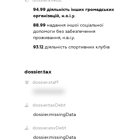
94.99
діяльність інших громадських
організацій, н.в.і.у.
88.99
надання іншої соціальної
допомоги без забезпечення
проживання, н.в.і.у.
93.12
діяльність спортивних клубів
dossier.tax
dossier.staff
XXXXXXXXXX
dossier.taxDebt
dossier.missingData
dossier.esvDebt
dossier.missingData