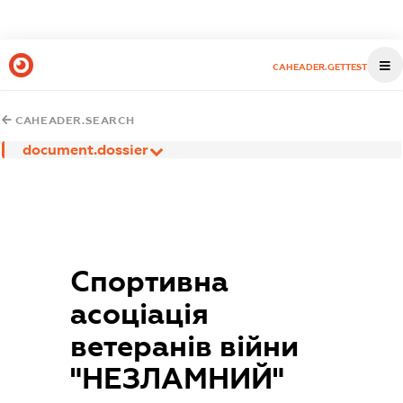
CAHEADER.GETTEST
CAHEADER.SEARCH
document.dossier
Спортивна
асоціація
ветеранів війни
"НЕЗЛАМНИЙ"