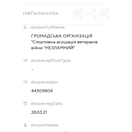
riskFactors.title
0
0
0
dossier.fullName:
ГРОМАДСЬКА ОРГАНІЗАЦІЯ
"Спортивна асоціація ветеранів
війни "НЕЗЛАМНИЙ"
dossier.opfSubType:
-
dossier.edrpo:
44309804
dossier.regDate:
28.03.21
dossier.heads: