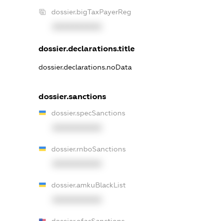
dossier.bigTaxPayerReg
XXXXXXXXXX
dossier.declarations.title
dossier.declarations.noData
dossier.sanctions
dossier.specSanctions
XXXXXXXXXX
dossier.rnboSanctions
XXXXXXXXXX
dossier.amkuBlackList
XXXXXXXXXX
dossier.ofacSanctions