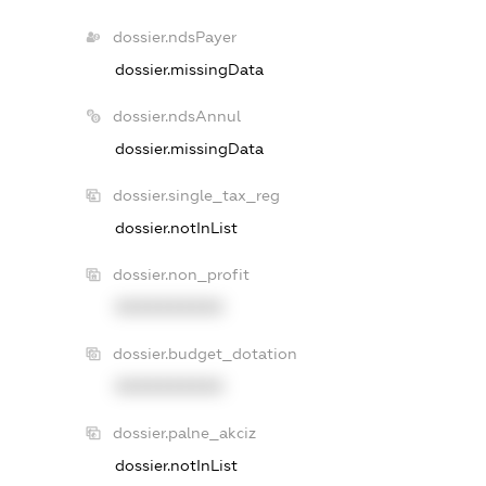
dossier.ndsPayer
dossier.missingData
dossier.ndsAnnul
dossier.missingData
dossier.single_tax_reg
dossier.notInList
dossier.non_profit
XXXXXXXXXX
dossier.budget_dotation
XXXXXXXXXX
dossier.palne_akciz
dossier.notInList