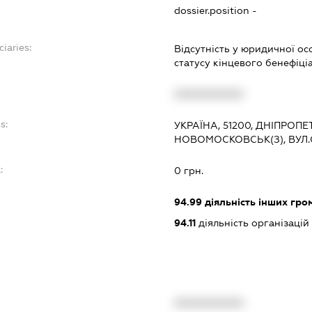
dossier.position -
ciaries:
Відсутність у юридичної осо
статусу кінцевого бенефіці
XXXXXXXXXX
s:
УКРАЇНА, 51200, ДНІПРОП
НОВОМОСКОВСЬК(З), ВУЛ.
:
0 грн.
94.99
діяльність інших грома
94.11
діяльність організацій
XXXXXXXXXX