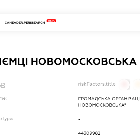
BETA
CAHEADER.PERSSEARCH
ИЄМЦІ НОВОМОСКОВСЬКА
riskFactors.title
0
ame:
ГРОМАДСЬКА ОРГАНІЗАЦІ
НОВОМОСКОВСЬКА"
bType:
-
44309982