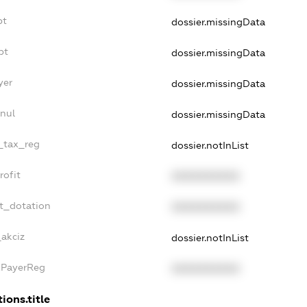
bt
dossier.missingData
bt
dossier.missingData
yer
dossier.missingData
nul
dossier.missingData
e_tax_reg
dossier.notInList
rofit
XXXXXXXXXX
t_dotation
XXXXXXXXXX
_akciz
dossier.notInList
xPayerReg
XXXXXXXXXX
ions.title