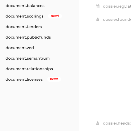
document.balances
dossier.regDat
document.scorings
new!
dossier.foun
document.tenders
document.publicfunds
document.ved
document.semantrum
document.relationships
document.licenses
new!
dossier.heads: