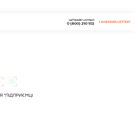
caHeader.contact
CAHEADER.GETTEST
0 (800) 210 102
0
0
Я "ПІДПРИЄМЦІ