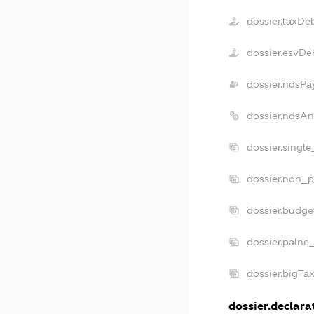
dossier.taxDe
dossier.esvDe
dossier.ndsPa
dossier.ndsAn
dossier.singl
dossier.non_p
dossier.budge
dossier.palne
dossier.bigTa
dossier.declarat