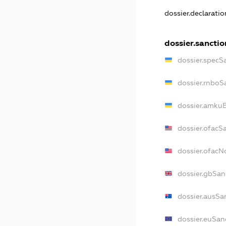
dossier.declarati
dossier.sanctio
dossier.specS
dossier.rnboS
dossier.amkuB
dossier.ofacS
dossier.ofac
dossier.gbSan
dossier.ausSa
dossier.euSan