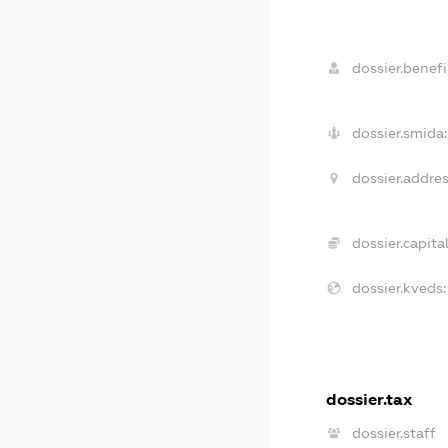
dossier.benefi
dossier.smida:
dossier.addres
dossier.capital
dossier.kveds:
dossier.tax
dossier.staff