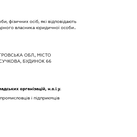
би, фізичних осіб, які відповідають
арного власника юридичної особи..
ЕТРОВСЬКА ОБЛ., МІСТО
СУЧКОВА, БУДИНОК 66
дських організацій, н.в.і.у.
 промисловців і підприємців