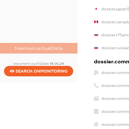
dossier.japan
dossier.canad
dossier.rfSan
dossier.russia
freemium.actualData
dossier.comme
document.dueToDate
18.05.24
SEARCH.ONMONITORING
dossier.comme
dossier.comme
dossier.comme
dossier.comme
dossier.comme