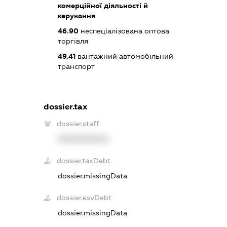
комерційної діяльності й
керування
46.90
неспеціалізована оптова
торгівля
49.41
вантажний автомобільний
транспорт
dossier.tax
dossier.staff
XXXXXXXXXX
dossier.taxDebt
dossier.missingData
dossier.esvDebt
dossier.missingData