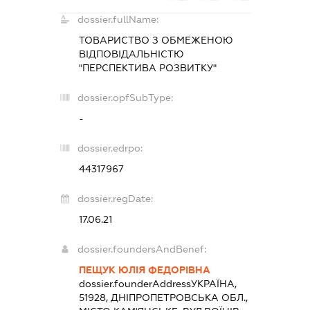
dossier.fullName:
ТОВАРИСТВО З ОБМЕЖЕНОЮ
ВІДПОВІДАЛЬНІСТЮ
"ПЕРСПЕКТИВА РОЗВИТКУ"
dossier.opfSubType:
-
dossier.edrpo:
44317967
dossier.regDate:
17.06.21
dossier.foundersAndBenef:
ПЕЩУК ЮЛІЯ ФЕДОРІВНА
dossier.founderAddress
УКРАЇНА,
51928, ДНІПРОПЕТРОВСЬКА ОБЛ.,