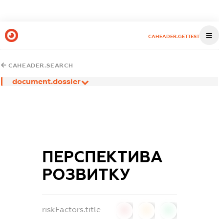
CAHEADER.GETTEST
CAHEADER.SEARCH
document.dossier
ПЕРСПЕКТИВА
РОЗВИТКУ
riskFactors.title
0
0
0