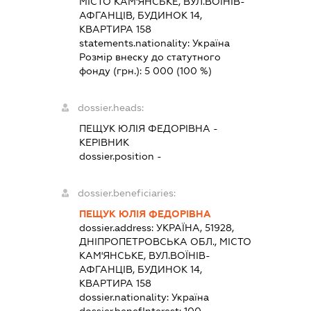
МІСТО КАМ'ЯНСЬКЕ, ВУЛ.ВОЇНІВ-
АФГАНЦІВ, БУДИНОК 14,
КВАРТИРА 158
statements.nationality:
Україна
Розмір внеску до статутного
фонду (грн.):
5 000
(100 %)
dossier.heads:
ПЕЩУК ЮЛІЯ ФЕДОРІВНА
-
КЕРІВНИК
dossier.position -
dossier.beneficiaries:
ПЕЩУК ЮЛІЯ ФЕДОРІВНА
dossier.address:
УКРАЇНА, 51928,
ДНІПРОПЕТРОВСЬКА ОБЛ., МІСТО
КАМ'ЯНСЬКЕ, ВУЛ.ВОЇНІВ-
АФГАНЦІВ, БУДИНОК 14,
КВАРТИРА 158
dossier.nationality:
Україна
dossier.benefInterest:
100