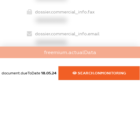
dossier.commercial_info.fax
XXXXXXXXXX
dossier.commercial_info.email
XXXXXXXXXX
freemium.actualData
dossier.commercial_info.website
XXXXXXXXXX
document.dueToDate
18.05.24
SEARCH.ONMONITORING
dossier.commercial_info.activity
XXXXXXXXXX
freemium.exampleText_1
freemium.exampleText_2
freemium.anonymousPerSearch2
FREEMIUM.DETAILS