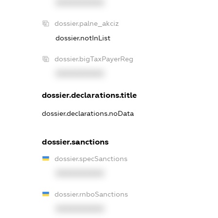
XXXXXXXXXX
dossier.palne_akciz
dossier.notInList
dossier.bigTaxPayerReg
XXXXXXXXXX
dossier.declarations.title
dossier.declarations.noData
dossier.sanctions
dossier.specSanctions
XXXXXXXXXX
dossier.rnboSanctions
XXXXXXXXXX