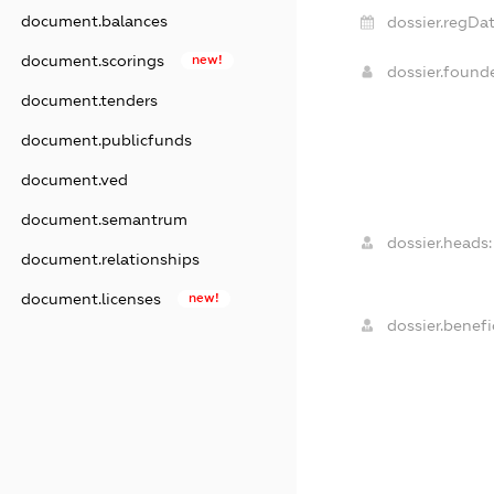
document.balances
dossier.regDat
document.scorings
new!
dossier.found
document.tenders
document.publicfunds
document.ved
document.semantrum
dossier.heads:
document.relationships
document.licenses
new!
dossier.benefic