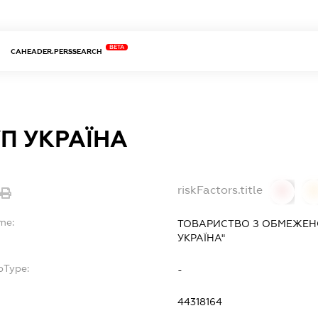
BETA
CAHEADER.PERSSEARCH
УП УКРАЇНА
riskFactors.title
0
me:
ТОВАРИСТВО З ОБМЕЖЕНО
УКРАЇНА"
bType:
-
44318164