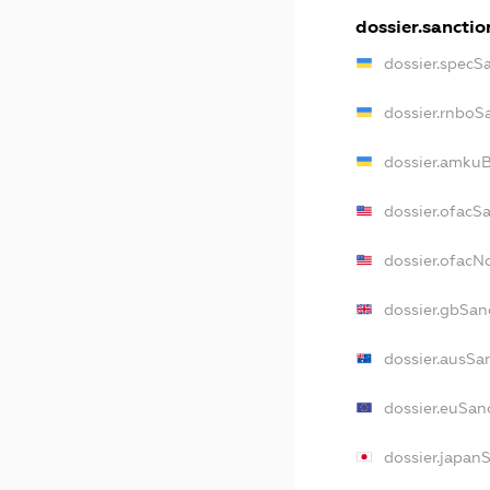
dossier.sanctio
dossier.specS
dossier.rnboS
dossier.amkuB
dossier.ofacS
dossier.ofac
dossier.gbSan
dossier.ausSa
dossier.euSan
dossier.japan