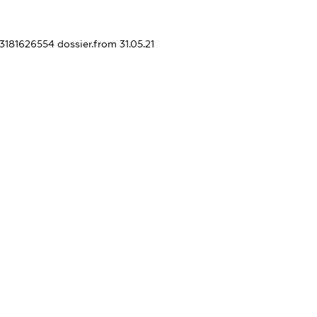
43181626554
dossier.from 31.05.21