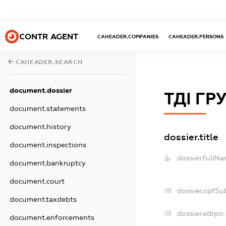
CONTR AGENT
CAHEADER.COMPANIES
CAHEADER.PERSONS
CAHEADER.SEARCH
document.dossier
ТДІ ГР
document.statements
document.history
dossier.title
document.inspections
dossier.fullNa
document.bankruptcy
document.court
dossier.opfSu
document.taxdebts
dossier.edrpo:
document.enforcements