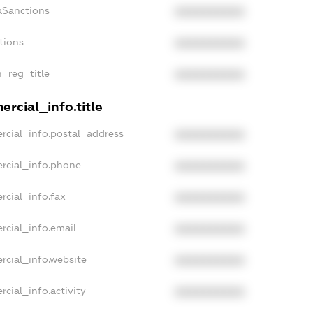
aSanctions
XXXXXXXXXX
tions
XXXXXXXXXX
n_reg_title
XXXXXXXXXX
rcial_info.title
rcial_info.postal_address
XXXXXXXXXX
rcial_info.phone
XXXXXXXXXX
rcial_info.fax
XXXXXXXXXX
rcial_info.email
XXXXXXXXXX
rcial_info.website
XXXXXXXXXX
cial_info.activity
XXXXXXXXXX