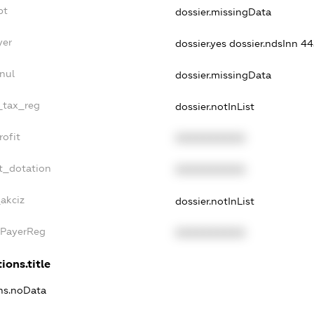
bt
dossier.missingData
yer
dossier.yes
dossier.ndsInn 4
nul
dossier.missingData
e_tax_reg
dossier.notInList
rofit
XXXXXXXXXX
t_dotation
XXXXXXXXXX
_akciz
dossier.notInList
xPayerReg
XXXXXXXXXX
ions.title
ons.noData