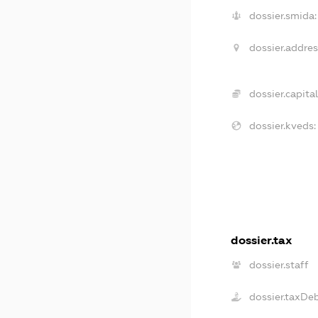
dossier.smida:
dossier.addres
dossier.capital
dossier.kveds:
dossier.tax
dossier.staff
dossier.taxDe