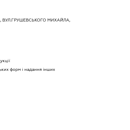
ИЇВ, ВУЛ.ГРУШЕВСЬКОГО МИХАЙЛА,
укції
ких форм і надання інших