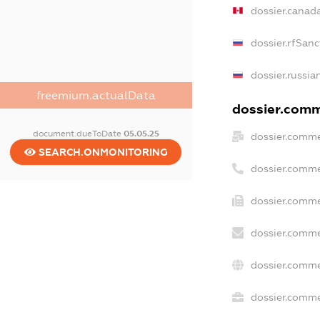
dossier.canad
dossier.rfSanc
dossier.russia
freemium.actualData
dossier.comme
document.dueToDate
05.05.25
dossier.comme
SEARCH.ONMONITORING
dossier.comme
dossier.comme
dossier.comme
dossier.comme
dossier.commer