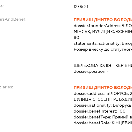
e:
12.05.21
ersAndBenef:
ПРИБИШ ДМИТРО ВОЛОД
dossier.founderAddress
БІЛО
МІНСЬК, ВУЛИЦЯ С. ЄСЕНІ
80
statements.nationality:
Біло
Розмір внеску до статутног
ШЕЛЕХОВА ЮЛІЯ
-
КЕРІВН
dossier.position -
iaries:
ПРИБИШ ДМИТРО ВОЛОД
dossier.address:
БІЛОРУСЬ, 
ВУЛИЦЯ С. ЄСЕНІНА, БУДИ
dossier.nationality:
Білорусь
dossier.benefInterest:
100
dossier.benefType:
Прямий в
dossier.benefRole:
КІНЦЕВИ