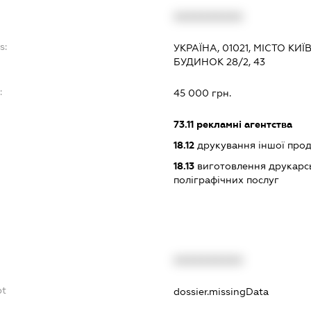
XXXXXXXXXX
s:
УКРАЇНА, 01021, МІСТО К
БУДИНОК 28/2, 43
:
45 000 грн.
73.11
рекламні агентства
18.12
друкування іншої прод
18.13
виготовлення друкарсь
поліграфічних послуг
XXXXXXXXXX
bt
dossier.missingData