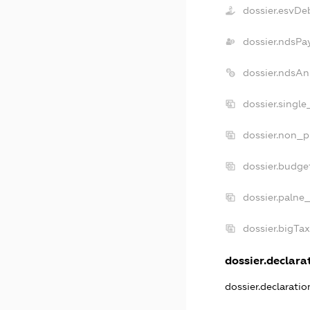
dossier.esvDe
dossier.ndsPa
dossier.ndsAn
dossier.singl
dossier.non_p
dossier.budge
dossier.palne
dossier.bigTa
dossier.declarat
dossier.declarati