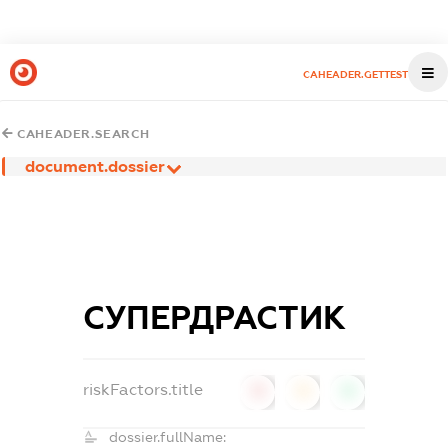
CAHEADER.GETTEST
CAHEADER.SEARCH
document.dossier
СУПЕРДРАСТИК
riskFactors.title
0
0
0
dossier.fullName: