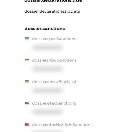
dossier.declarations.title
dossier.declarations.noData
dossier.sanctions
dossier.specSanctions
XXXXXXXXXX
dossier.rnboSanctions
XXXXXXXXXX
dossier.amkuBlackList
XXXXXXXXXX
dossier.ofacSanctions
XXXXXXXXXX
dossier.ofacNonSdnSanctions