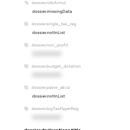
dossier.ndsAnnul
dossier.missingData
dossier.single_tax_reg
dossier.notInList
dossier.non_profit
XXXXXXXXXX
dossier.budget_dotation
XXXXXXXXXX
dossier.palne_akciz
dossier.notInList
dossier.bigTaxPayerReg
XXXXXXXXXX