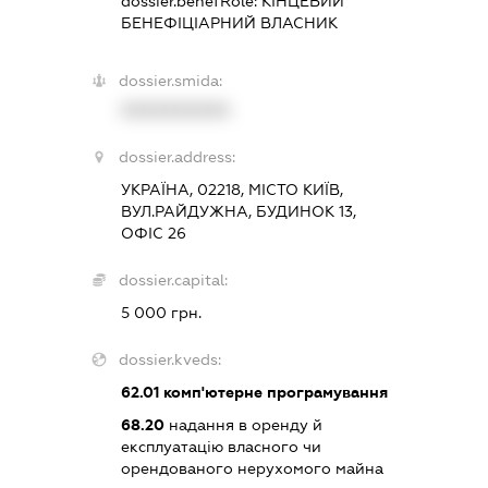
dossier.benefRole:
КІНЦЕВИЙ
БЕНЕФІЦІАРНИЙ ВЛАСНИК
dossier.smida:
XXXXXXXXXX
dossier.address:
УКРАЇНА, 02218, МІСТО КИЇВ,
ВУЛ.РАЙДУЖНА, БУДИНОК 13,
ОФІС 26
dossier.capital:
5 000 грн.
dossier.kveds:
62.01
комп'ютерне програмування
68.20
надання в оренду й
експлуатацію власного чи
орендованого нерухомого майна