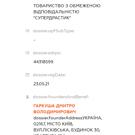
ТОВАРИСТВО З ОБМЕЖЕНОЮ
ВІДПОВІДАЛЬНІСТЮ
"СУПЕРДРАСТИК"
dossier.opfSubType:
-
dossier.edrpo:
44318599
dossier.regDate:
23.05.21
dossier.foundersAndBenef:
ГАРКУША ДМИТРО
ВОЛОДИМИРОВИЧ
dossier.founderAddress
УКРАЇНА,
02167, МІСТО КИЇВ,
ВУЛ.ЛІСКІВСЬКА, БУДИНОК 30,