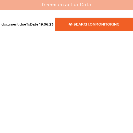
XXXXXXXXXX
freemium.actualData
dossier.commercial_info.activity
XXXXXXXXXX
document.dueToDate
19.06.23
SEARCH.ONMONITORING
freemium.exampleText_1
freemium.exampleText_2
freemium.anonymousPerSearch2
FREEMIUM.DETAILS
FREEMIUM.REGISTER