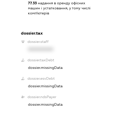
77.33
надання в оренду офісних
машин і устатковання, у тому числі
комп'ютерів
dossier.tax
dossier.staff
XXXXXXXXXX
dossier.taxDebt
dossier.missingData
dossier.esvDebt
dossier.missingData
dossier.ndsPayer
dossier.missingData