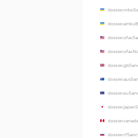
dossier.rnboS
dossier.amkuB
dossier.ofacS
dossier.ofac
dossier.gbSan
dossier.ausSa
dossier.euSan
dossier.japan
dossier.canad
dossier.rfSanc