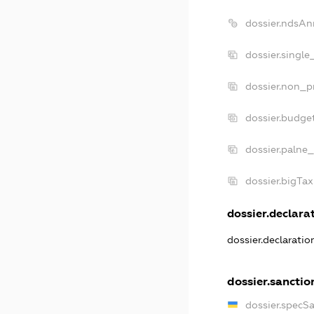
dossier.ndsAn
dossier.single
dossier.non_pr
dossier.budge
dossier.palne_
dossier.bigTa
dossier.declarat
dossier.declarati
dossier.sanctio
dossier.specS