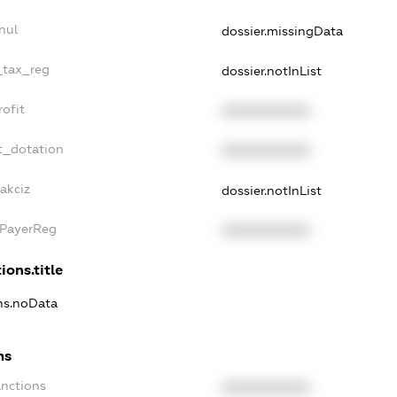
nul
dossier.missingData
_tax_reg
dossier.notInList
ofit
XXXXXXXXXX
t_dotation
XXXXXXXXXX
akciz
dossier.notInList
xPayerReg
XXXXXXXXXX
ions.title
ons.noData
ns
anctions
XXXXXXXXXX