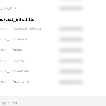
n_reg_title
XXXXXXXXXX
rcial_info.title
rcial_info.postal_address
XXXXXXXXXX
rcial_info.phone
XXXXXXXXXX
rcial_info.fax
XXXXXXXXXX
rcial_info.email
XXXXXXXXXX
rcial_info.website
XXXXXXXXXX
cial_info.activity
XXXXXXXXXX
ampleText_1