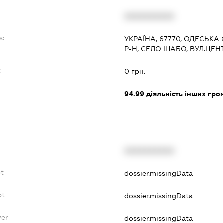
XXXXXXXXXX
s:
УКРАЇНА, 67770, ОДЕСЬКА
Р-Н, СЕЛО ШАБО, ВУЛ.ЦЕ
:
0 грн.
94.99
діяльність інших грома
XXXXXXXXXX
bt
dossier.missingData
bt
dossier.missingData
yer
dossier.missingData