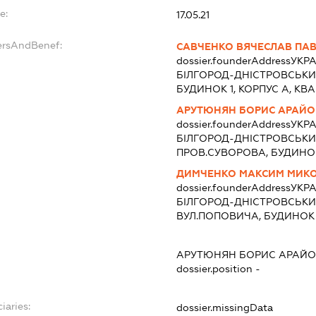
e:
17.05.21
ersAndBenef:
САВЧЕНКО ВЯЧЕСЛАВ ПА
dossier.founderAddress
УКРА
БІЛГОРОД-ДНІСТРОВСЬКИЙ
БУДИНОК 1, КОРПУС А, КВА
АРУТЮНЯН БОРИС АРАЙО
dossier.founderAddress
УКРА
БІЛГОРОД-ДНІСТРОВСЬКИ
ПРОВ.СУВОРОВА, БУДИНО
ДИМЧЕНКО МАКСИМ МИК
dossier.founderAddress
УКРА
БІЛГОРОД-ДНІСТРОВСЬКИЙ
ВУЛ.ПОПОВИЧА, БУДИНОК 
АРУТЮНЯН БОРИС АРАЙ
dossier.position -
iaries:
dossier.missingData