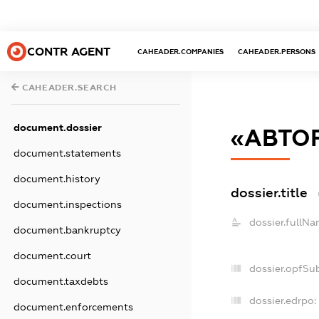
CONTR AGENT
CAHEADER.COMPANIES
CAHEADER.PERSONS
CAHEADER.SEARCH
document.dossier
«АВТО
document.statements
document.history
dossier.title
document.inspections
dossier.fullNa
document.bankruptcy
document.court
dossier.opfSu
document.taxdebts
dossier.edrpo:
document.enforcements