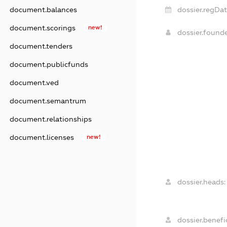
dossier.regDat
document.balances
document.scorings
new!
dossier.found
document.tenders
document.publicfunds
document.ved
document.semantrum
document.relationships
document.licenses
new!
dossier.heads:
dossier.benefic