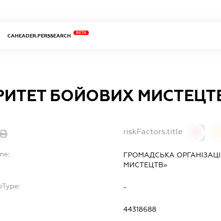
BETA
CAHEADER.PERSSEARCH
РИТЕТ БОЙОВИХ МИСТЕЦТ
riskFactors.title
0
0
me:
ГРОМАДСЬКА ОРГАНІЗАЦІ
МИСТЕЦТВ»
bType:
-
44318688