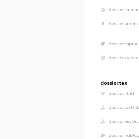
dossier.smida:
dossier.addres
dossier.capital
dossier.kveds:
dossier.tax
dossier.staff
dossier.taxDe
dossier.esvDe
dossier.ndsPa