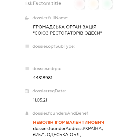
riskFactors.title
0
0
0
dossier.fullName:
ГРОМАДСЬКА ОРГАНІЗАЦІЯ
"СОЮЗ РЕСТОРАТОРІВ ОДЕСИ"
dossier.opfSubType:
-
dossier.edrpo:
44318981
dossier.regDate:
11.05.21
dossier.foundersAndBenef:
НЕВОЛІН ІГОР ВАЛЕНТИНОВИЧ
dossier.founderAddress
УКРАЇНА,
67571, ОДЕСЬКА ОБЛ.,