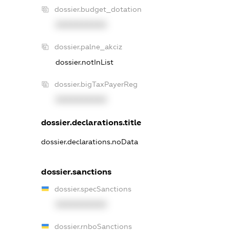
dossier.budget_dotation
XXXXXXXXXX
dossier.palne_akciz
dossier.notInList
dossier.bigTaxPayerReg
XXXXXXXXXX
dossier.declarations.title
dossier.declarations.noData
dossier.sanctions
dossier.specSanctions
XXXXXXXXXX
dossier.rnboSanctions