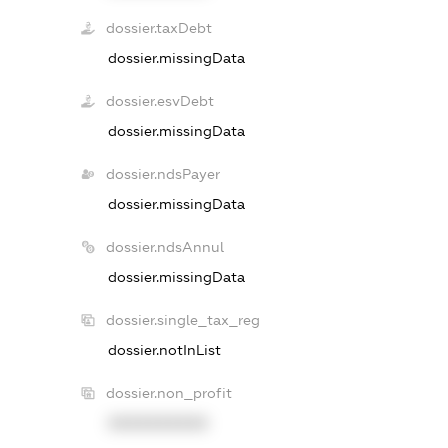
dossier.taxDebt
dossier.missingData
dossier.esvDebt
dossier.missingData
dossier.ndsPayer
dossier.missingData
dossier.ndsAnnul
dossier.missingData
dossier.single_tax_reg
dossier.notInList
dossier.non_profit
XXXXXXXXXX