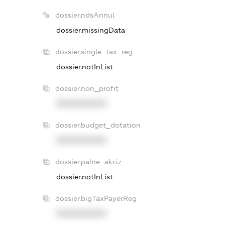
dossier.ndsAnnul
dossier.missingData
dossier.single_tax_reg
dossier.notInList
dossier.non_profit
XXXXXXXXXX
dossier.budget_dotation
XXXXXXXXXX
dossier.palne_akciz
dossier.notInList
dossier.bigTaxPayerReg
XXXXXXXXXX