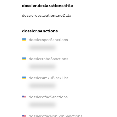
dossier.declarations.title
dossier.declarations.noData
dossier.sanctions
dossier.specSanctions
XXXXXXXXXX
dossier.rnboSanctions
XXXXXXXXXX
dossier.amkuBlackList
XXXXXXXXXX
dossier.ofacSanctions
XXXXXXXXXX
dossier.ofacNonSdnSanctions