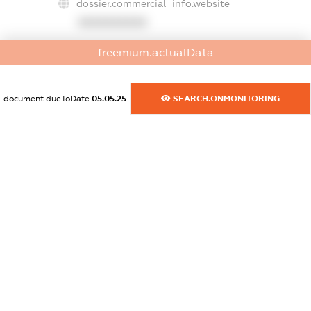
dossier.commercial_info.website
XXXXXXXXXX
dossier.commercial_info.activity
freemium.actualData
XXXXXXXXXX
document.dueToDate
05.05.25
SEARCH.ONMONITORING
freemium.exampleText_1
freemium.exampleText_2
freemium.anonymousPerSearch2
FREEMIUM.DETAILS
FREEMIUM.REGISTER