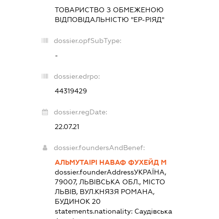
ТОВАРИСТВО З ОБМЕЖЕНОЮ
ВІДПОВІДАЛЬНІСТЮ "ЕР-РІЯД"
dossier.opfSubType:
-
dossier.edrpo:
44319429
dossier.regDate:
22.07.21
dossier.foundersAndBenef:
АЛЬМУТАІРІ НАВАФ ФУХЕЙД М
dossier.founderAddress
УКРАЇНА,
79007, ЛЬВІВСЬКА ОБЛ., МІСТО
ЛЬВІВ, ВУЛ.КНЯЗЯ РОМАНА,
БУДИНОК 20
statements.nationality:
Саудівська