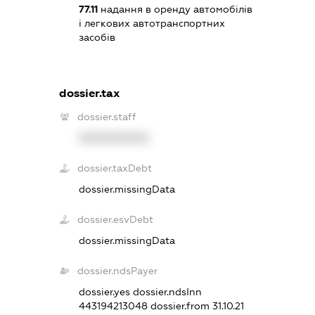
77.11
надання в оренду автомобілів
і легкових автотранспортних
засобів
dossier.tax
dossier.staff
XXXXXXXXXX
dossier.taxDebt
dossier.missingData
dossier.esvDebt
dossier.missingData
dossier.ndsPayer
dossier.yes
dossier.ndsInn
443194213048
dossier.from 31.10.21