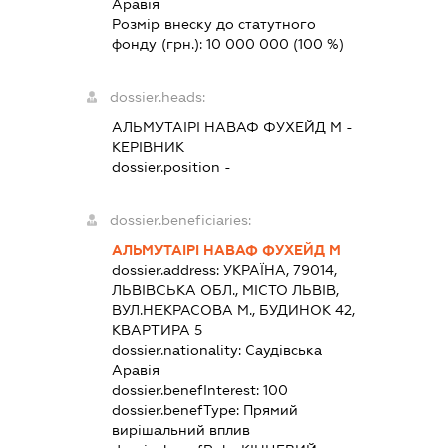
Аравія
Розмір внеску до статутного
фонду (грн.):
10 000 000
(100 %)
dossier.heads:
АЛЬМУТАІРІ НАВАФ ФУХЕЙД М
-
КЕРІВНИК
dossier.position -
dossier.beneficiaries:
АЛЬМУТАІРІ НАВАФ ФУХЕЙД М
dossier.address:
УКРАЇНА, 79014,
ЛЬВІВСЬКА ОБЛ., МІСТО ЛЬВІВ,
ВУЛ.НЕКРАСОВА М., БУДИНОК 42,
КВАРТИРА 5
dossier.nationality:
Саудівська
Аравія
dossier.benefInterest:
100
dossier.benefType:
Прямий
вирішальний вплив