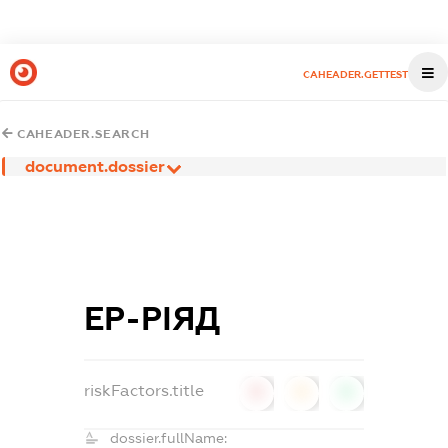
CAHEADER.GETTEST
CAHEADER.SEARCH
document.dossier
ЕР-РІЯД
riskFactors.title
0
0
0
dossier.fullName: