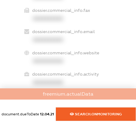
dossier.commercial_info.fax
XXXXXXXXXX
dossier.commercial_info.email
XXXXXXXXXX
dossier.commercial_info.website
XXXXXXXXXX
dossier.commercial_info.activity
XXXXXXXXXX
freemium.actualData
freemium.exampleText_1
freemium.exampleText_2
document.dueToDate
12.04.21
SEARCH.ONMONITORING
freemium.anonymousPerSearch2
FREEMIUM.DETAILS