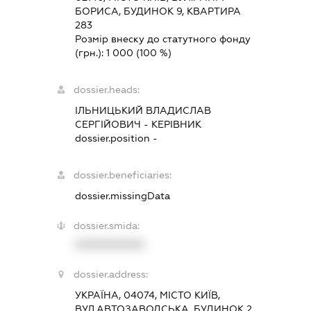
БОРИСА, БУДИНОК 9, КВАРТИРА
283
Розмір внеску до статутного фонду
(грн.):
1 000
(100 %)
dossier.heads:
ІЛЬНИЦЬКИЙ ВЛАДИСЛАВ
СЕРГІЙОВИЧ
-
КЕРІВНИК
dossier.position -
dossier.beneficiaries:
dossier.missingData
dossier.smida:
XXXXXXXXXX
dossier.address:
УКРАЇНА, 04074, МІСТО КИЇВ,
ВУЛ.АВТОЗАВОДСЬКА, БУДИНОК 2