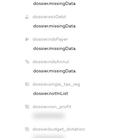
dossier.missingData
dossier.esvDebt
dossier.missingData
dossier.ndsPayer
dossier.missingData
dossier.ndsAnnul
dossier.missingData
dossier.single_tax_reg
dossier.notInList
dossier.non_profit
XXXXXXXXXX
dossier.budget_dotation