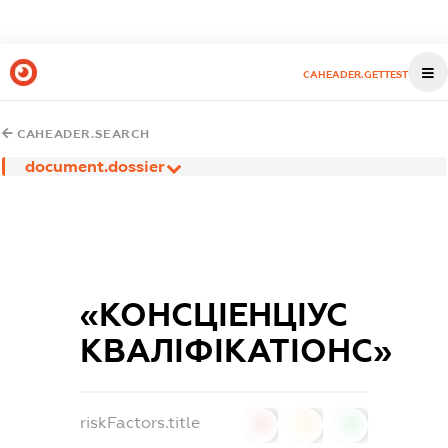
CAHEADER.GETTEST
CAHEADER.SEARCH
document.dossier
«КОНСЦІЕНЦІУС
КВАЛІФІКАТІОНС»
riskFactors.title
0
0
0