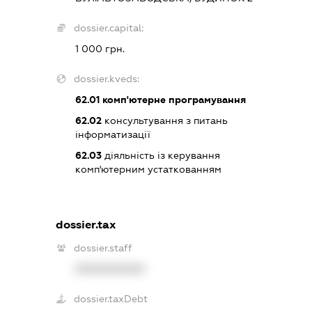
dossier.capital:
1 000 грн.
dossier.kveds:
62.01
комп'ютерне програмування
62.02
консультування з питань
інформатизації
62.03
діяльність із керування
комп'ютерним устаткованням
dossier.tax
dossier.staff
XXXXXXXXXX
dossier.taxDebt