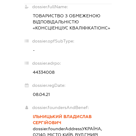
dossier.fullName:
ТОВАРИСТВО З ОБМЕЖЕНОЮ
ВІДПОВІДАЛЬНІСТЮ
«КОНСЦІЕНЦІУС КВАЛІФІКАТІОНС»
dossier.opfSubType:
-
dossier.edrpo:
44334008
dossier.regDate:
08.04.21
dossier.foundersAndBenef:
ІЛЬНИЦЬКИЙ ВЛАДИСЛАВ
СЕРГІЙОВИЧ
dossier.founderAddress
УКРАЇНА,
02140, МІСТО КИЇВ, ВУЛ.ГМИРІ