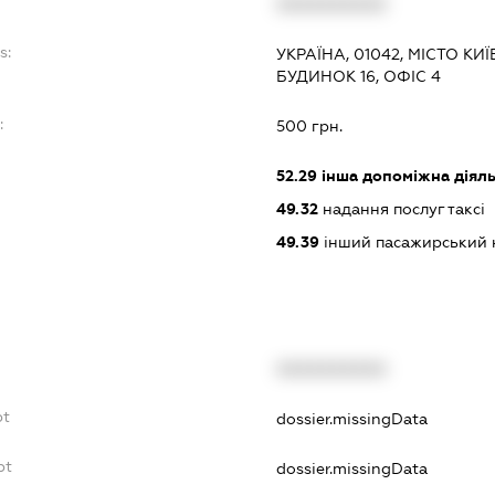
XXXXXXXXXX
s:
УКРАЇНА, 01042, МІСТО К
БУДИНОК 16, ОФІС 4
:
500 грн.
52.29
інша допоміжна діяльн
49.32
надання послуг таксі
49.39
інший пасажирський на
XXXXXXXXXX
bt
dossier.missingData
bt
dossier.missingData