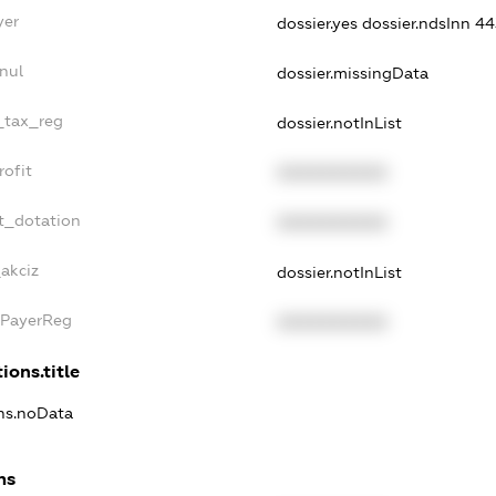
yer
dossier.yes
dossier.ndsInn 
nul
dossier.missingData
e_tax_reg
dossier.notInList
rofit
XXXXXXXXXX
t_dotation
XXXXXXXXXX
akciz
dossier.notInList
xPayerReg
XXXXXXXXXX
ions.title
ons.noData
ns