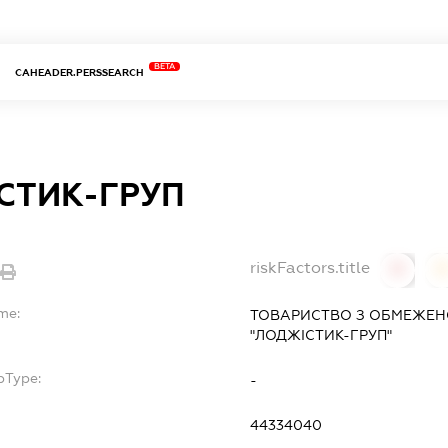
BETA
CAHEADER.PERSSEARCH
СТИК-ГРУП
riskFactors.title
0
0
me:
ТОВАРИСТВО З ОБМЕЖЕН
"ЛОДЖІСТИК-ГРУП"
bType:
-
44334040