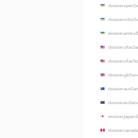
dossier.specS
dossier.rnboS
dossier.amkuB
dossier.ofacS
dossier.ofac
dossier.gbSan
dossier.ausSa
dossier.euSan
dossier.japan
dossier.canad