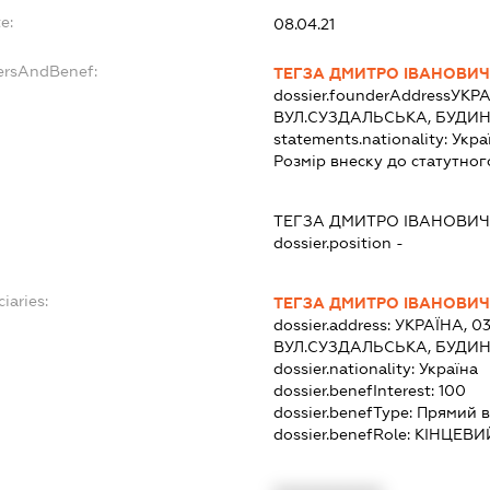
e:
08.04.21
ersAndBenef:
ТЕГЗА ДМИТРО ІВАНОВИЧ
dossier.founderAddress
УКРА
ВУЛ.СУЗДАЛЬСЬКА, БУДИН
statements.nationality:
Укра
Розмір внеску до статутног
ТЕГЗА ДМИТРО ІВАНОВИЧ
dossier.position -
iaries:
ТЕГЗА ДМИТРО ІВАНОВИЧ
dossier.address:
УКРАЇНА, 03
ВУЛ.СУЗДАЛЬСЬКА, БУДИН
dossier.nationality:
Україна
dossier.benefInterest:
100
dossier.benefType:
Прямий в
dossier.benefRole:
КІНЦЕВИ