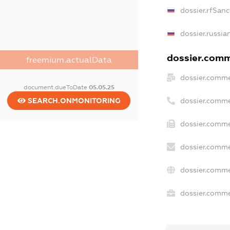
dossier.rfSanc
dossier.russia
dossier.comme
freemium.actualData
dossier.comme
document.dueToDate
05.05.25
dossier.comme
SEARCH.ONMONITORING
dossier.comme
dossier.comme
dossier.comme
dossier.commer