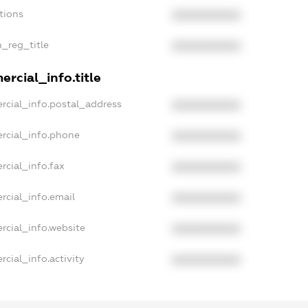
tions
XXXXXXXXXX
n_reg_title
XXXXXXXXXX
rcial_info.title
rcial_info.postal_address
XXXXXXXXXX
rcial_info.phone
XXXXXXXXXX
rcial_info.fax
XXXXXXXXXX
rcial_info.email
XXXXXXXXXX
rcial_info.website
XXXXXXXXXX
cial_info.activity
XXXXXXXXXX