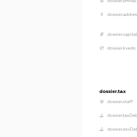
dossier.smida:
dossier.addres
dossier.capital
dossier.kveds:
dossier.tax
dossier.staff
dossier.taxDe
dossier.esvDe