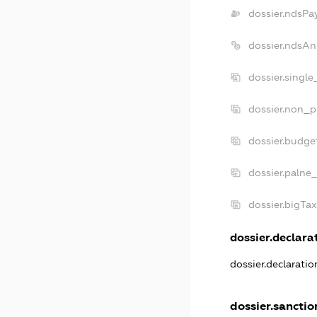
dossier.ndsPa
dossier.ndsAn
dossier.singl
dossier.non_p
dossier.budge
dossier.palne_
dossier.bigTa
dossier.declarat
dossier.declarati
dossier.sanctio