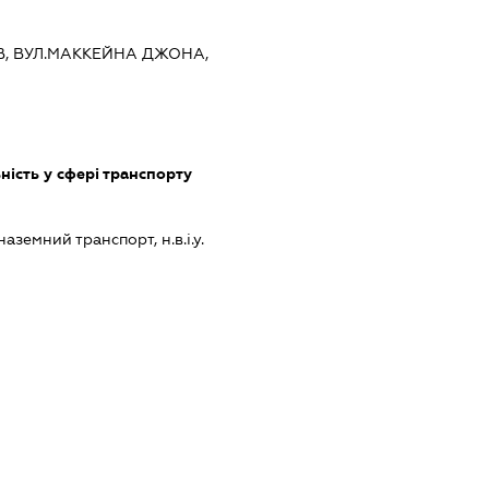
ИЇВ, ВУЛ.МАККЕЙНА ДЖОНА,
ість у сфері транспорту
земний транспорт, н.в.і.у.