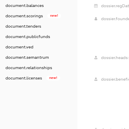
document.balances
dossier.regDat
document.scorings
new!
dossier.found
document.tenders
document.publicfunds
document.ved
document.semantrum
dossier.heads:
document.relationships
document.licenses
new!
dossier.benefic