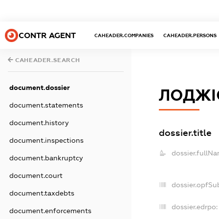
CONTR AGENT
CAHEADER.COMPANIES
CAHEADER.PERSONS
CAHEADER.SEARCH
document.dossier
ЛОДЖІ
document.statements
document.history
dossier.title
document.inspections
dossier.fullNa
document.bankruptcy
document.court
dossier.opfSu
document.taxdebts
dossier.edrpo:
document.enforcements