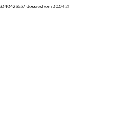
443340426537
dossier.from 30.04.21