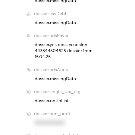
dossier.missingData
dossier.esvDebt
dossier.missingData
dossier.ndsPayer
dossier.yes
dossier.ndsInn
443344504625
dossier.from
15.04.25
dossier.ndsAnnul
dossier.missingData
dossier.single_tax_reg
dossier.notInList
dossier.non_profit
XXXXXXXXXX