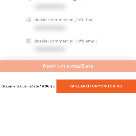
XXXXXXXXXX
dossier.commercial_info.fax
XXXXXXXXXX
dossier.commercial_info.email
XXXXXXXXXX
dossier.commercial_info.website
freemium.actualData
XXXXXXXXXX
dossier.commercial_info.activity
document.dueToDate
19.06.25
SEARCH.ONMONITORING
XXXXXXXXXX
freemium.exampleText_1
freemium.exampleText_2
freemium.anonymousPerSearch2