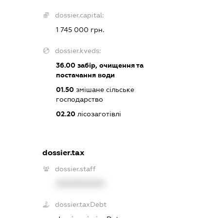
dossier.capital:
1 745 000 грн.
dossier.kveds:
36.00
забір, очищення та
постачання води
01.50
змішане сільське
господарство
02.20
лісозаготівлі
dossier.tax
dossier.staff
XXXXXXXXXX
dossier.taxDebt