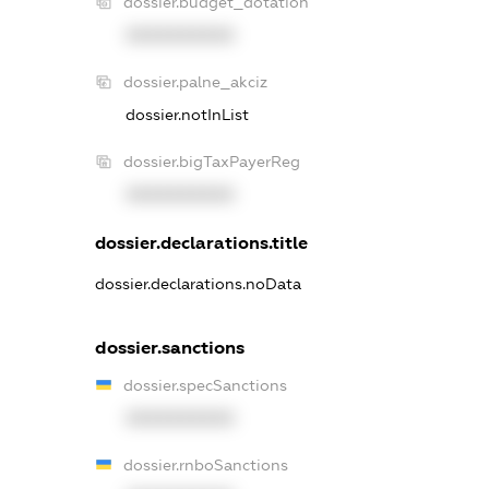
dossier.budget_dotation
XXXXXXXXXX
dossier.palne_akciz
dossier.notInList
dossier.bigTaxPayerReg
XXXXXXXXXX
dossier.declarations.title
dossier.declarations.noData
dossier.sanctions
dossier.specSanctions
XXXXXXXXXX
dossier.rnboSanctions