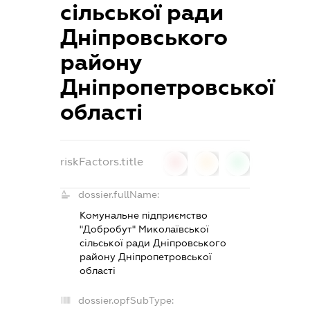
сільської ради
Дніпровського
району
Дніпропетровської
області
riskFactors.title
0
0
0
dossier.fullName:
Комунальне підприємство
"Добробут" Миколаївської
сільської ради Дніпровського
району Дніпропетровської
області
dossier.opfSubType: