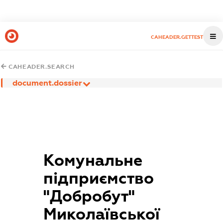
CAHEADER.GETTEST
CAHEADER.SEARCH
document.dossier
Комунальне
підприємство
"Добробут"
Миколаївської