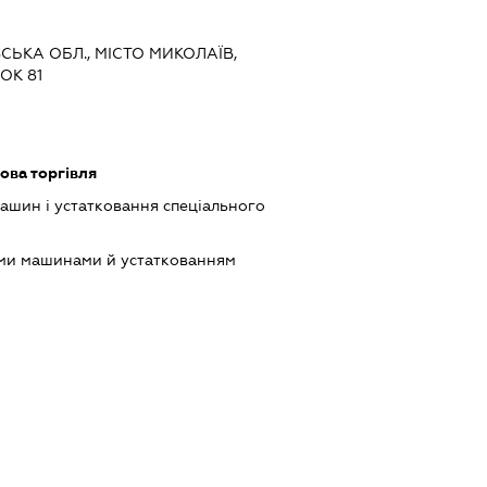
ВСЬКА ОБЛ., МІСТО МИКОЛАЇВ,
ОК 81
ова торгівля
шин і устатковання спеціального
ими машинами й устаткованням