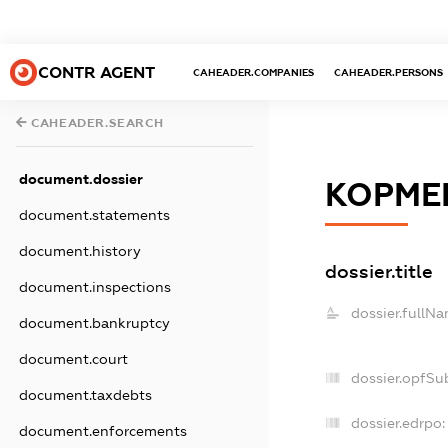
CONTR AGENT
CAHEADER.COMPANIES
CAHEADER.PERSONS
CAHEADER.SEARCH
document.dossier
КОРМЕ
document.statements
document.history
dossier.title
document.inspections
dossier.fullNa
document.bankruptcy
document.court
dossier.opfSu
document.taxdebts
dossier.edrpo:
document.enforcements