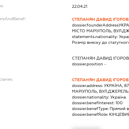
e:
22.04.21
ersAndBenef:
СТЕПАНЯН ДАВИД ІГОРО
dossier.founderAddress
УКРА
МІСТО МАРІУПОЛЬ, ВУЛ.Д
statements.nationality:
Укра
Розмір внеску до статутног
СТЕПАНЯН ДАВИД ІГОРО
dossier.position -
iaries:
СТЕПАНЯН ДАВИД ІГОРО
dossier.address:
УКРАЇНА, 8
МАРІУПОЛЬ, ВУЛ.ДЖЕРЕЛЬ
dossier.nationality:
Україна
dossier.benefInterest:
100
dossier.benefType:
Прямий в
dossier.benefRole:
КІНЦЕВИ