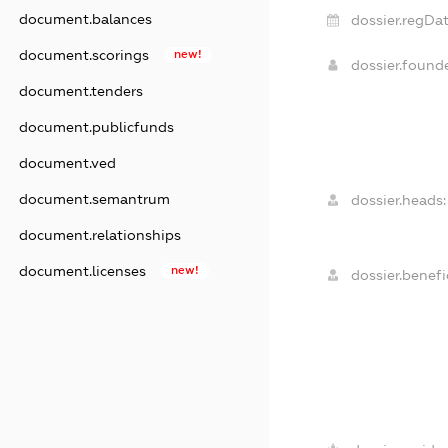
document.balances
dossier.regDat
document.scorings
new!
dossier.found
document.tenders
document.publicfunds
document.ved
document.semantrum
dossier.heads:
document.relationships
document.licenses
new!
dossier.benefic