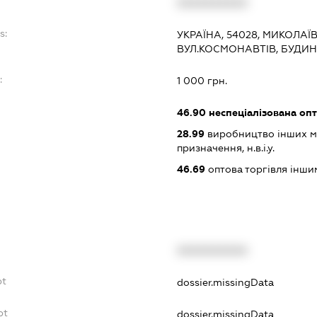
XXXXXXXXXX
s:
УКРАЇНА, 54028, МИКОЛАЇ
ВУЛ.КОСМОНАВТІВ, БУДИН
:
1 000 грн.
46.90
неспеціалізована опт
28.99
виробництво інших ма
призначення, н.в.і.у.
46.69
оптова торгівля інш
XXXXXXXXXX
bt
dossier.missingData
bt
dossier.missingData