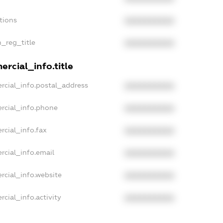
tions
XXXXXXXXXX
n_reg_title
XXXXXXXXXX
rcial_info.title
rcial_info.postal_address
XXXXXXXXXX
rcial_info.phone
XXXXXXXXXX
rcial_info.fax
XXXXXXXXXX
rcial_info.email
XXXXXXXXXX
rcial_info.website
XXXXXXXXXX
cial_info.activity
XXXXXXXXXX