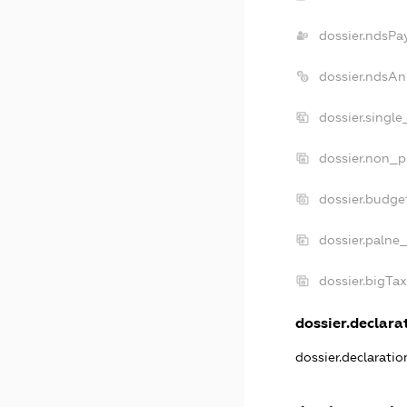
dossier.ndsPa
dossier.ndsAn
dossier.singl
dossier.non_p
dossier.budge
dossier.palne_
dossier.bigTa
dossier.declarat
dossier.declarati