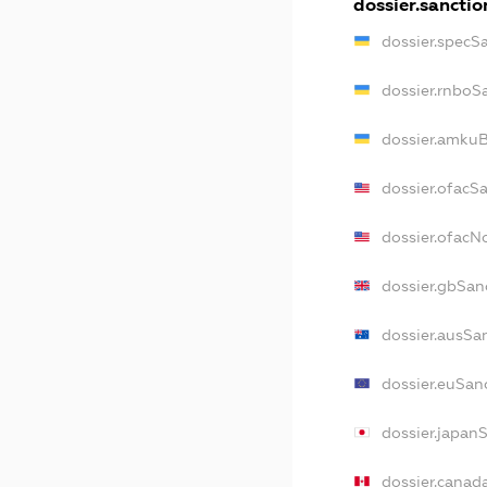
dossier.sanctio
dossier.specS
dossier.rnboS
dossier.amkuB
dossier.ofacS
dossier.ofac
dossier.gbSan
dossier.ausSa
dossier.euSan
dossier.japan
dossier.canad