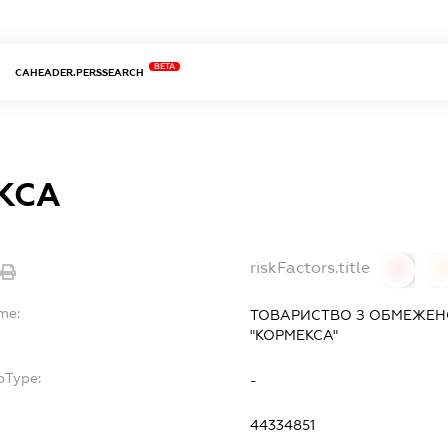
BETA
CAHEADER.PERSSEARCH
КСА
riskFactors.title
0
0
me:
ТОВАРИСТВО З ОБМЕЖЕН
"КОРМЕКСА"
bType:
-
44334851