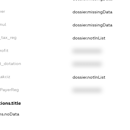
yer
dossier.missingData
nul
dossier.missingData
e_tax_reg
dossier.notInList
rofit
XXXXXXXXXX
t_dotation
XXXXXXXXXX
akciz
dossier.notInList
xPayerReg
XXXXXXXXXX
ions.title
ons.noData