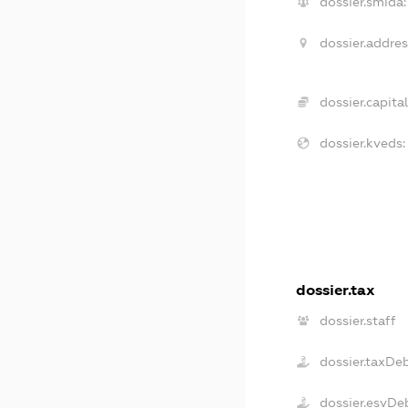
dossier.smida:
dossier.addres
dossier.capital
dossier.kveds:
dossier.tax
dossier.staff
dossier.taxDe
dossier.esvDe